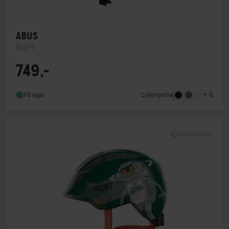
ABUS
Purl-Y
749,-
MIPS
Nej
Indbygget lygte
Nej
+ 6
Cykelhjelme
På lager
NTA-godkendt
Ja
Sammenlign