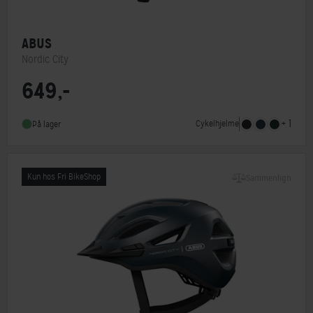
ABUS
Nordic City
649,-
MIPS
Nej
Indbygget lygte
Nej
+ 1
Cykelhjelme
På lager
NTA-godkendt
Nej
Kun hos Fri BikeShop
Sammenlign