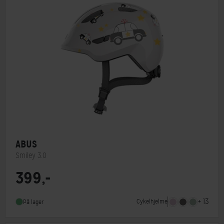
ABUS
Smiley 3.0
399,-
Lukkesystem
Klikspænde
MIPS
Nej
+ 13
Cykelhjelme
På lager
Indbygget lygte
Nej