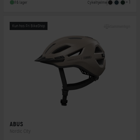
+ 1
Cykelhjelme
På lager
NTA-godkendt
Nej
Kun hos Fri BikeShop
Sammenlign
ABUS
Nordic City