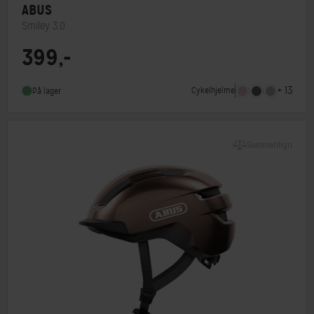
ABUS
Smiley 3.0
399,-
Lukkesystem
Klikspænde
MIPS
Nej
+ 13
Cykelhjelme
På lager
Indbygget lygte
Nej
Sammenlign