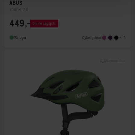
ABUS
Youn-I 2.0
449,-
Lukkesystem
Klikspænde
Online dagspris
MIPS
Nej
+ 14
Cykelhjelme
På lager
Indbygget lygte
Ja
Sammenlign