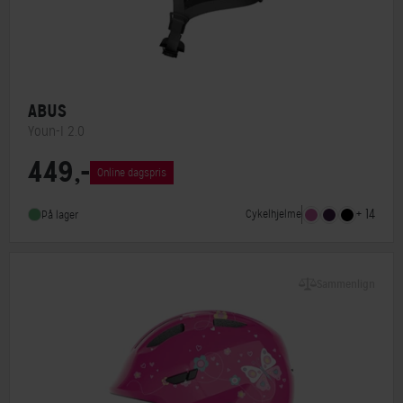
ABUS
Youn-I 2.0
449,-
Lukkesystem
Klikspænde
Online dagspris
MIPS
Nej
+ 14
Cykelhjelme
På lager
Indbygget lygte
Ja
Sammenlign