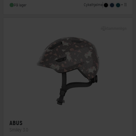
+ 11
Cykelhjelme
På lager
NTA-godkendt
Nej
Sammenlign
ABUS
Smiley 3.0