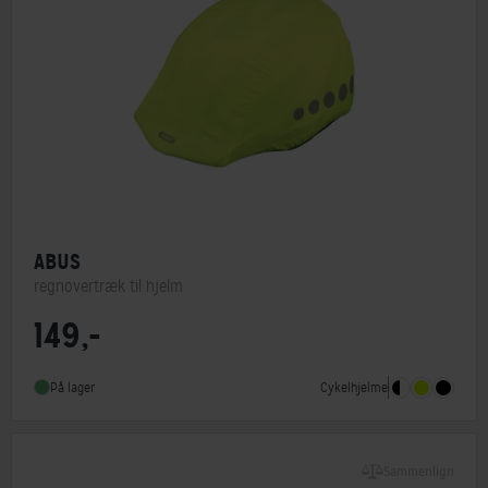
ABUS
regnovertræk til hjelm
149,-
MIPS
Nej
Indbygget lygte
Nej
Cykelhjelme
På lager
Sammenlign