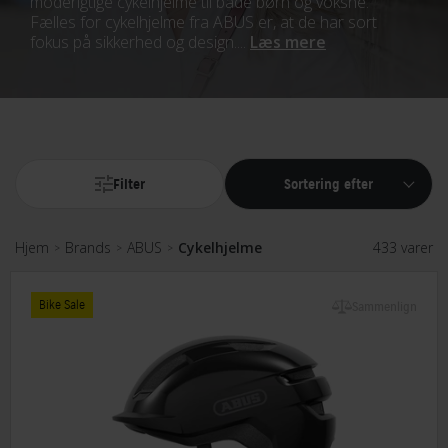
moderigtige cykelhjelme til både børn og voksne.
Fælles for cykelhjelme fra ABUS er, at de har sort
fokus på sikkerhed og design....
Læs mere
Filter
Sortering efter
Hjem
Brands
ABUS
Cykelhjelme
433 varer
>
>
>
Bike Sale
Sammenlign