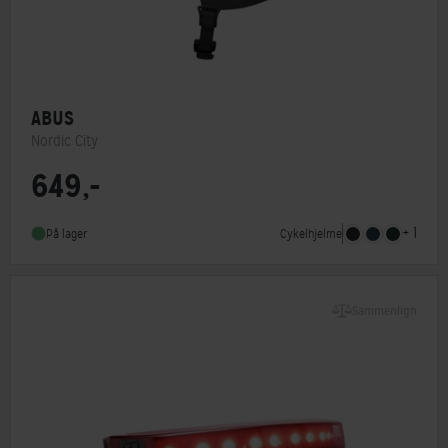
ABUS
Nordic City
649,-
MIPS
Nej
Indbygget lygte
Nej
+ 1
Cykelhjelme
På lager
NTA-godkendt
Nej
Sammenlign