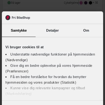
+ 14
Cykelhjelme
På lager
Indbygget lygte
Ja
Sammenlign
Samtykke
Detaljer
Om
Vi bruger cookies til at
Understøtte nødvendige funktioner på hjemmesiden
(Nødvendige)
Give dig en bedre oplevelse på vores hjemmeside
(Præferencer)
Få en bedre forståelse for hvordan du benytter
hjemmesiden og vores produkter (Statistik)
Kunne vise dig relevante kampagner og tilbud
ABUS
(Markedsføring)
Smiley 3.0