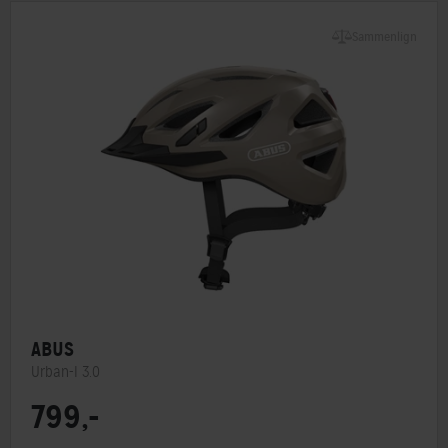
Sammenlign
ABUS
Urban-I 3.0
799,-
MIPS
Nej
Indbygget lygte
Ja