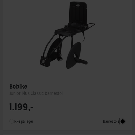
Bobike
Junior Plus Classic barnestol
1.199,-
Barnestol type
Bagstol
Lasteevne
35 kg
Barnestole
Ikke på lager