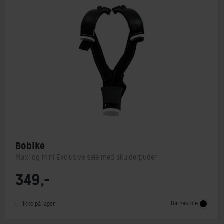
Bobike
Maxi og Mini Exclusive sele med skulderpuder
349,-
Barnestol type
Tilbehør
Barnestole
Ikke på lager