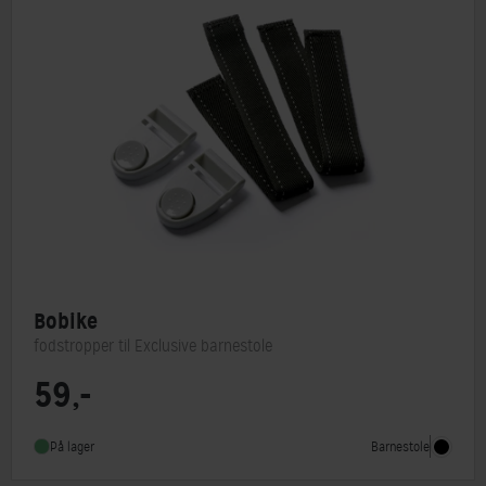
Bobike
fodstropper til Exclusive barnestole
59,-
Barnestol type
Tilbehør
Barnestole
På lager