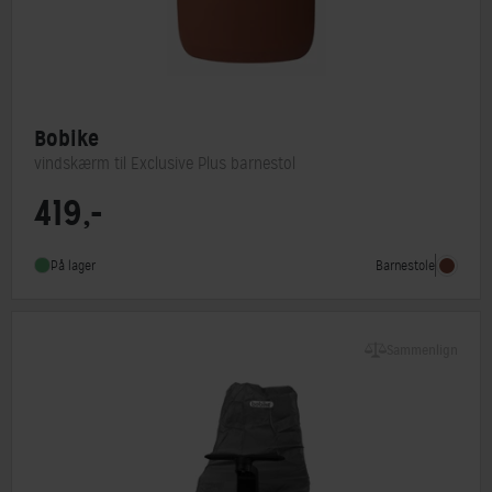
Bobike
vindskærm til Exclusive Plus barnestol
419,-
Barnestol type
Tilbehør
Barnestole
På lager
Sammenlign