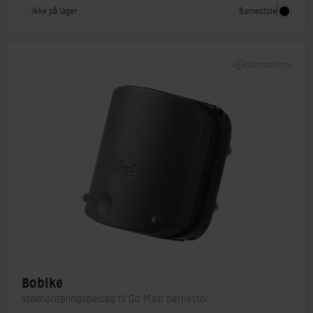
Barnestole
Ikke på lager
Sammenlign
Bobike
stelmonteringsbeslag til Go Maxi barnestol