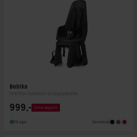
Bobike
One Maxi barnestol til bagagebærer
999,-
Barnestol type
Bagstol
Online dagspris
Lasteevne
22 kg
Barnestole
På lager