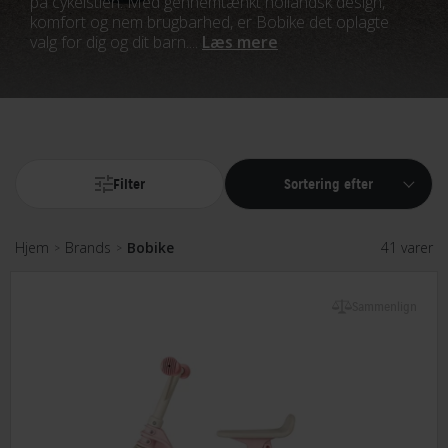
på cykelstien. Med gennemtænkt hollandsk design,
komfort og nem brugbarhed, er Bobike det oplagte
valg for dig og dit barn....
Læs mere
Filter
Sortering efter
Hjem
Brands
Bobike
41 varer
>
>
Sammenlign