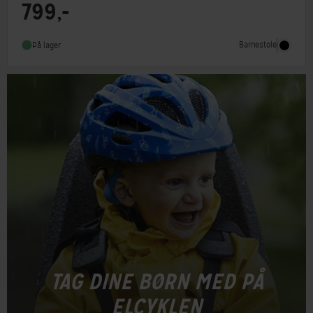
799,-
Barnestol type
Tilbehør
Barnestole
På lager
TAG DINE BØRN MED PÅ
ELCYKLEN