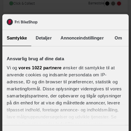
Barnestole
Click & Collect
Sammenlign
Samtykke
Detaljer
Annonceindstillinger
Om
Ansvarlig brug af dine data
Vi og
vores 1022 partnere
ønsker dit samtykke til at
anvende cookies og indsamle persondata om IP-
adresse, ID og din browser til præferencer, statistik og
marketingformål. Disse oplysninger videregives til vores
samarbejdspartnere, der opbevarer og tilgår oplysninger
på din enhed for at vise dig målrettede annoncer, levere
tilpasset indhold, foretage annonce- og indholdsmåling,
Bobike
lave målgruppeundersøgelser og udvikle tjenester. Se
One Maxi barnestol til bagagebærer
mere information under
indstillinger
og i vores
persondatapolitik. Du kan altid trække dit samtykke