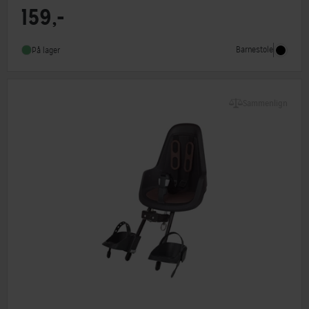
159,-
Barnestol type
Tilbehør
Barnestole
På lager
Sammenlign