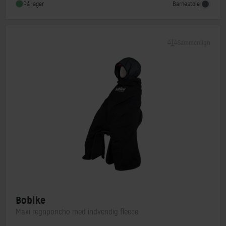
Barnestole
På lager
Sammenlign
Bobike
Maxi regnponcho med indvendig fleece