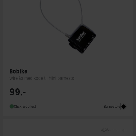
Bobike
wirelås med kode til Mini barnestol
99,-
Barnestol type
Tilbehør
Barnestole
Click & Collect
Sammenlign