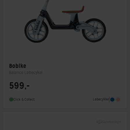
Bobike
Balance Løbecykel
599,-
Løbecykler
Click & Collect
Sammenlign