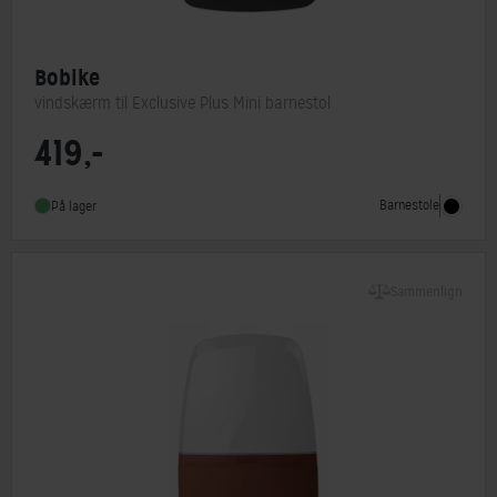
Bobike
vindskærm til Exclusive Plus Mini barnestol
419,-
Barnestol type
Tilbehør
Barnestole
På lager
Sammenlign