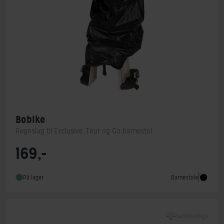
Bobike
Regnslag til Exclusive, Tour og Go barnestol
169,-
Barnestol type
Tilbehør
Barnestole
På lager
Sammenlign