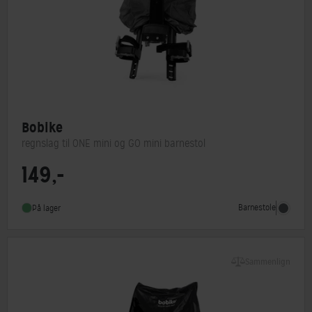
Bobike
regnslag til ONE mini og GO mini barnestol
149,-
Barnestol type
Tilbehør
Barnestole
På lager
Sammenlign