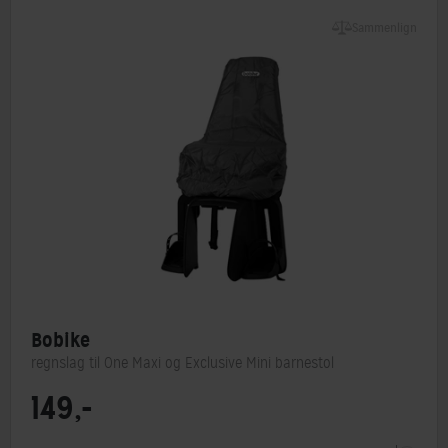
Sammenlign
Bobike
regnslag til One Maxi og Exclusive Mini barnestol
149,-
Barnestol type
Tilbehør