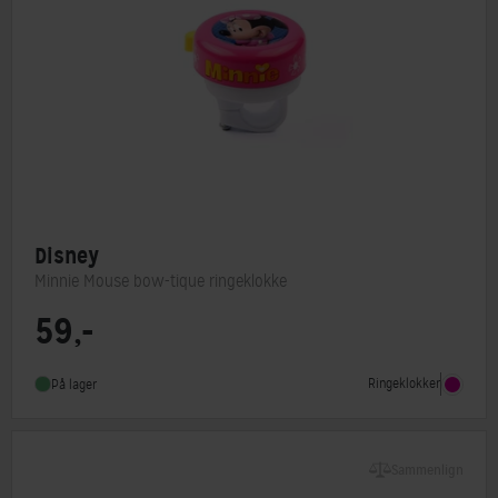
Disney
Minnie Mouse bow-tique ringeklokke
59,-
Ringeklokker
På lager
Sammenlign