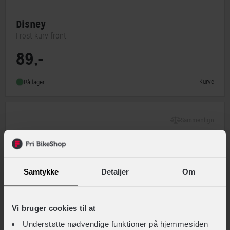
Disney
Frost kurv front
89,-
Type
Børnekurv
Kurve
På lager
Sammenlign
Samtykke
Detaljer
Om
Vi bruger cookies til at
Understøtte nødvendige funktioner på hjemmesiden