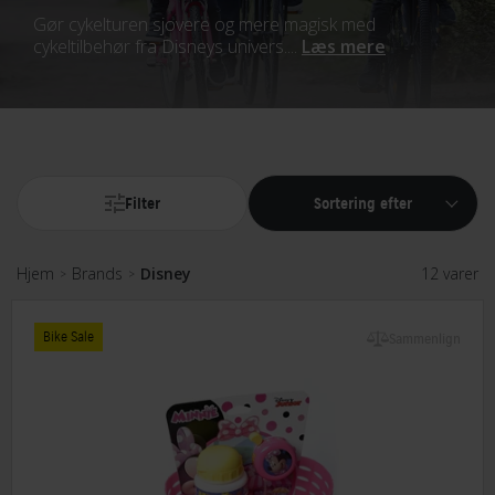
Gør cykelturen sjovere og mere magisk med
cykeltilbehør fra Disneys univers....
Læs mere
Filter
Sortering efter
Hjem
Brands
Disney
12 varer
>
>
Bike Sale
Sammenlign