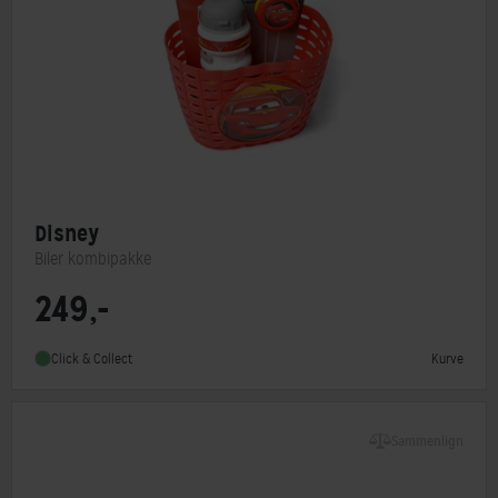
Disney
Biler kombipakke
249,-
Type
Børnekurv
Kurve
Click & Collect
Sammenlign