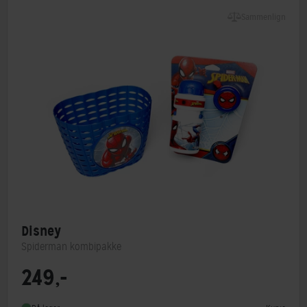
Sammenlign
Disney
Spiderman kombipakke
249,-
Type
Børnekurv