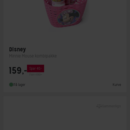
Disney
Minnie Mouse kombipakke
159,-
Spar 40,-
Type
Børnekurv
Før: 199,-
Kurve
På lager
Sammenlign