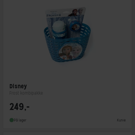
Disney
Frost kombipakke
249,-
Type
Børnekurv
Kurve
På lager