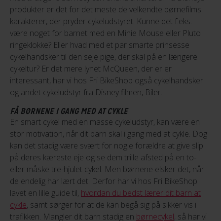
produkter er det for det meste de velkendte børnefilms
karakterer, der pryder cykeludstyret. Kunne det f.eks.
være noget for barnet med en Minie Mouse eller Pluto
ringeklokke? Eller hvad med et par smarte prinsesse
cykelhandsker til den seje pige, der skal på en længere
cykeltur? Er det mere lynet McQueen, der er er
interessant, har vi hos Fri BikeShop også cykelhandsker
og andet cykeludstyr fra Disney filmen, Biler.
FÅ BØRNENE I GANG MED AT CYKLE
En smart cykel med en masse cykeludstyr, kan være en
stor motivation, når dit barn skal i gang med at cykle. Dog
kan det stadig være svært for nogle forældre at give slip
på deres kæreste eje og se dem trille afsted på en to-
eller måske tre-hjulet cykel. Men børnene elsker det, når
de endelig har lært det. Derfor har vi hos Fri BikeShop
lavet en lille guide til,
hvordan du bedst lærer dit barn at
cykle
, samt sørger for at de kan begå sig på sikker vis i
trafikken. Mangler dit barn stadig en
børnecykel
, så har vi