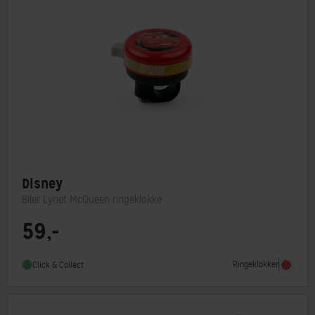
Disney
Biler Lynet McQueen ringeklokke
59,-
Ringeklokker
Click & Collect