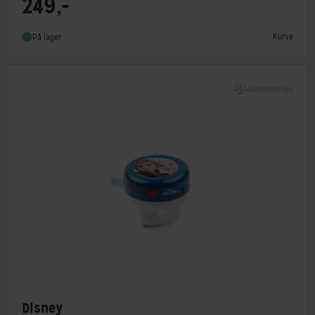
249,-
Type
Børnekurv
Kurve
På lager
Sammenlign
Disney