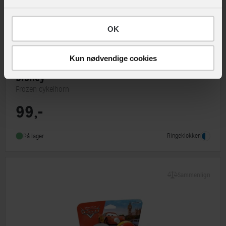
OK
Kun nødvendige cookies
Disney
Frozen cykelhorn
99,-
Ringeklokker
På lager
Sammenlign