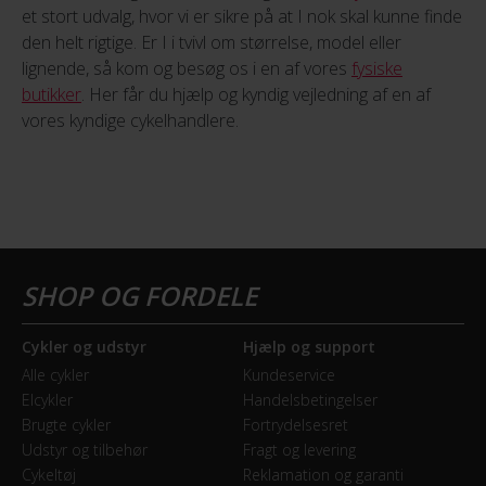
et stort udvalg, hvor vi er sikre på at I nok skal kunne finde
den helt rigtige. Er I i tvivl om størrelse, model eller
lignende, så kom og besøg os i en af vores
fysiske
butikker
. Her får du hjælp og kyndig vejledning af en af
vores kyndige cykelhandlere.
Cykler og udstyr
Hjælp og support
Alle cykler
Kundeservice
Elcykler
Handelsbetingelser
Brugte cykler
Fortrydelsesret
Udstyr og tilbehør
Fragt og levering
Cykeltøj
Reklamation og garanti