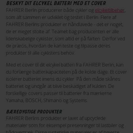
BESKYT DIT ELCYKEL BATTERI MED ET COVER
FAHRER Berlin producerer både cykler og
elcykeltilbehør
,
som alt sammen er udviklet og testet i Berlin. Flere af
FAHRER Berlins produkter er håndlavede - det er noget,
de er meget stolte af. Teamet bag producenten er alle
lidenskabelige cyklister, som altid er på farten. Derfor ved
de præcis, hvordan de kan teste og tilpasse deres
produkter til alle cyklisters behov.
Med et cover til dit elcykel batteri fra FAHRER Berlin, kan
du forlænge batterikapaciteten på de kolde dage. Et cover
isolerer batteriet imens du cykler. På den måde skånes
batteriet og undgår at blive beskadiget af kulden. De
forskellige covers passer til batterier fra mærkerne
Yamaha, BOSCH, Shimano og Systems.
BÆREDYGTIGE PRODUKTER
FAHRER Berlins produkter er lavet af upcyclede
materialer som for eksempel presenninger til lastbiler og
bådovertræk. Disse syntetiske materialer er af højeste