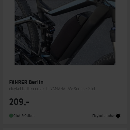
FAHRER Berlin
elcykel batteri cover til YAMAHA PW-Series - Stel
209,-
Elcykel tilbehør
Click & Collect