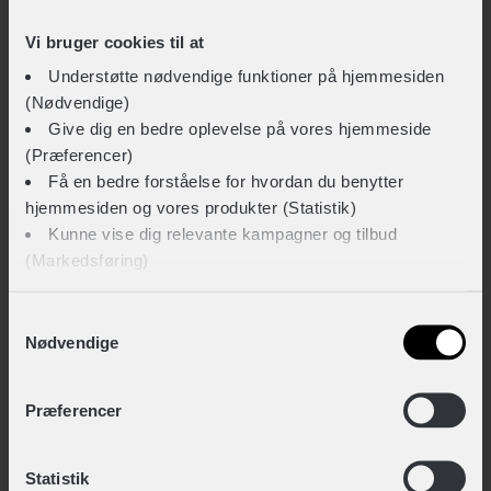
209,-
Vi bruger cookies til at
Elcykel tilbehør
Click & Collect
Understøtte nødvendige funktioner på hjemmesiden
(Nødvendige)
Give dig en bedre oplevelse på vores hjemmeside
Sammenlign
(Præferencer)
Få en bedre forståelse for hvordan du benytter
hjemmesiden og vores produkter (Statistik)
Kunne vise dig relevante kampagner og tilbud
(Markedsføring)
Klik på ‘OK’ for at give os dit samtykke til at bruge
Samtykkevalg
Nødvendige
cookies til alle disse formål. Du kan også bruge
afkrydsningsfelterne for at give samtykke til specifikke
formål. Vælg formål og ‘Gem indstillinger’.
Præferencer
Du kan til enhver tid trække dit samtykke tilbage eller
Statistik
ændre det ved at klikke på linket "Brug af cookies"
FAHRER Berlin