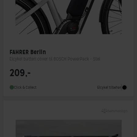
FAHRER Berlin
Elcykel batteri cover til BOSCH PowerPack - Stel
209,-
Elcykel tilbehør
Click & Collect
Sammenlign