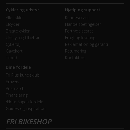
Cykler og udstyr
Hjælp og support
Alle cykler
Kundeservice
Elcykler
Handelsbetingelser
Brugte cykler
Fortrydelsesret
Udstyr og tilbehør
Fragt og levering
Cykeltøj
Reklamation og garanti
Gavekort
Returnering
Tilbud
Kontakt os
Dine fordele
Fri Plus kundeklub
Erhverv
Prismatch
Finansiering
Ældre Sagen fordele
Guides og inspiration