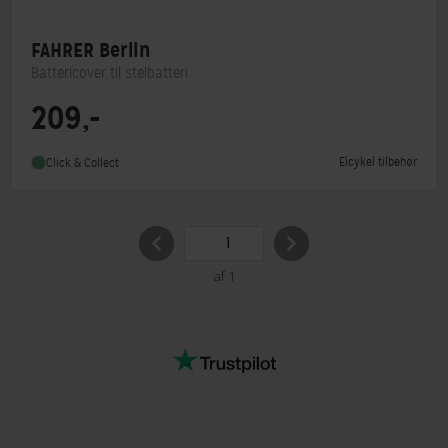
FAHRER Berlin
Battericover til stelbatteri
209,-
Elcykel tilbehør
Click & Collect
af 1