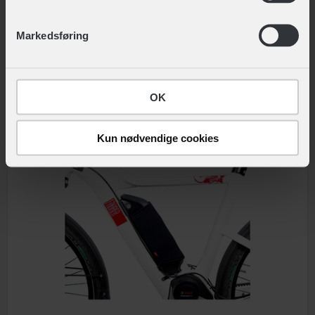
nederst på siden.
Elcykel Stænklap
Markedsføring
99,-
Kompatibel med
Kompatibel med 65mm skærme
Skærme
Click & Collect
OK
Sammenlign
Kun nødvendige cookies