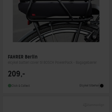
FAHRER Berlin
elcykel batteri cover til BOSCH PowerPack - Bagagebærer
209,-
Elcykel tilbehør
Click & Collect
Sammenlign