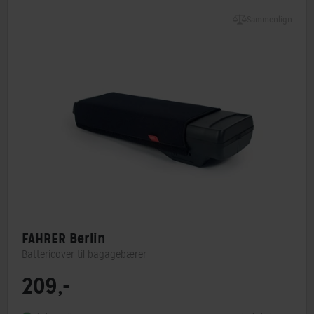
Sammenlign
FAHRER Berlin
Battericover til bagagebærer
209,-