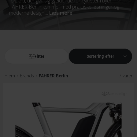
forhold, der gør sig gældende for cyklister i byen.
FAHRER Berlin kommer med praktiske løsninger og
moderne design....
Læs mere
Filter
Sortering efter
Hjem
Brands
FAHRER Berlin
7 varer
>
>
Sammenlign