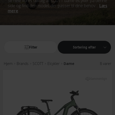
Se hele vores udvalg af SCOTT dame elcykler på denne
side og find den model, der passer til dine behov....
Læs
mere
Filter
Sortering efter
Hjem
Brands
SCOTT
Elcykler
Dame
8 varer
>
>
>
>
Sammenlign