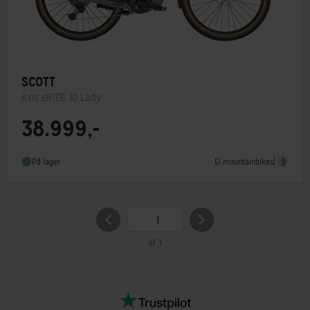
SCOTT
Axis eRIDE 10 Lady
38.999,-
Hjulstørrelse
28″
Stelmateriale
Aluminium
El mountainbikes
På lager
Steltype
Lav indstigning
af 1