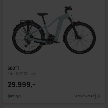
SCOTT
Axis eRIDE 30 Lady
29.999,-
Hjulstørrelse
28″
Stelmateriale
Aluminium
El mountainbikes
På lager
Steltype
Lav indstigning