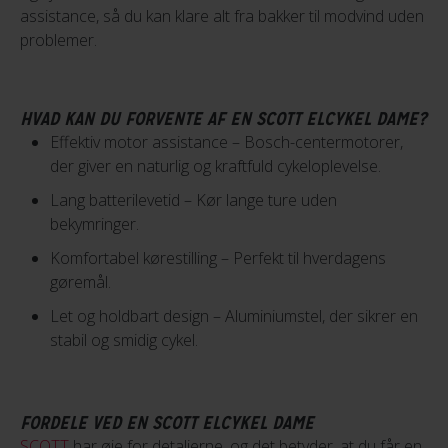
assistance, så du kan klare alt fra bakker til modvind uden
problemer.
HVAD KAN DU FORVENTE AF EN SCOTT ELCYKEL DAME?
Effektiv motor assistance – Bosch-centermotorer,
der giver en naturlig og kraftfuld cykeloplevelse.
Lang batterilevetid – Kør lange ture uden
bekymringer.
Komfortabel kørestilling – Perfekt til hverdagens
gøremål.
Let og holdbart design – Aluminiumstel, der sikrer en
stabil og smidig cykel.
FORDELE VED EN SCOTT ELCYKEL DAME
SCOTT
har øje for detaljerne, og det betyder, at du får en