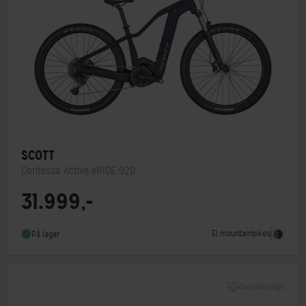
SCOTT
Contessa Active eRIDE 920
31.999,-
Hjulstørrelse
28″
Stelmateriale
Aluminium
El mountainbikes
På lager
Steltype
Lav indstigning
Sammenlign