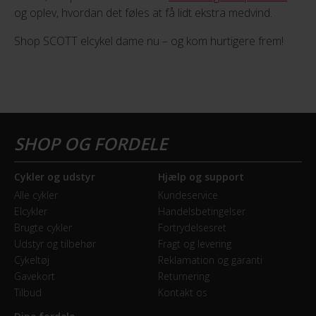
og oplev, hvordan det føles at få lidt ekstra medvind.
Shop SCOTT elcykel dame nu – og kom hurtigere frem!
Cykler og udstyr
Hjælp og support
Alle cykler
Kundeservice
Elcykler
Handelsbetingelser
Brugte cykler
Fortrydelsesret
Udstyr og tilbehør
Fragt og levering
Cykeltøj
Reklamation og garanti
Gavekort
Returnering
Tilbud
Kontakt os