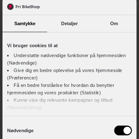
SCOTT
Axis eRIDE 20 Lady
34.999,-
Hjulstørrelse
28″
Samtykke
Detaljer
Om
Stelmateriale
Aluminium
El mountainbikes
På lager
Steltype
Lav indstigning
Vi bruger cookies til at
Understøtte nødvendige funktioner på hjemmesiden
Sammenlign
(Nødvendige)
Give dig en bedre oplevelse på vores hjemmeside
(Præferencer)
Få en bedre forståelse for hvordan du benytter
hjemmesiden og vores produkter (Statistik)
Kunne vise dig relevante kampagner og tilbud
(Markedsføring)
Klik på ‘OK’ for at give os dit samtykke til at bruge
Samtykkevalg
Nødvendige
cookies til alle disse formål. Du kan også bruge
afkrydsningsfelterne for at give samtykke til specifikke