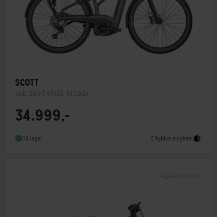
SCOTT
Sub Sport eRIDE 10 Lady
34.999,-
Motorplacering
Centermotor
Steltype
Lav indstigning
Citybike elcykler
På lager
Stelmateriale
Aluminium
Sammenlign