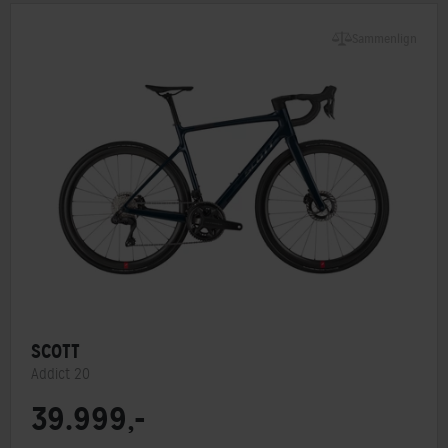
Sammenlign
SCOTT
Addict 20
39.999,-
Stelmateriale
Carbon