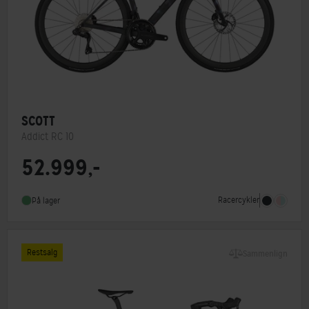
SCOTT
Addict RC 10
52.999,-
Stelmateriale
Carbon
Geargruppe
Shimano Ultegra Di2
Racercykler
På lager
Vægt
7 kg
Restsalg
Sammenlign