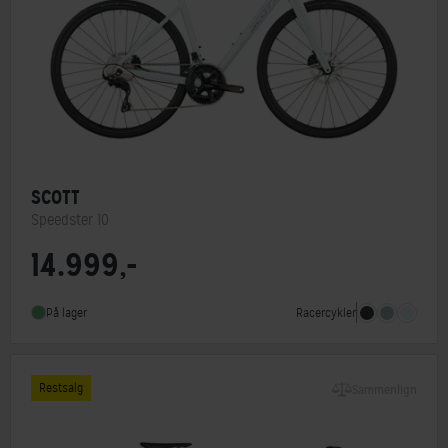
SCOTT
Speedster 10
14.999,-
Stelmateriale
Aluminium
Geargruppe
Shimano 105
Racercykler
På lager
Vægt
10,2 kg
Restsalg
Sammenlign