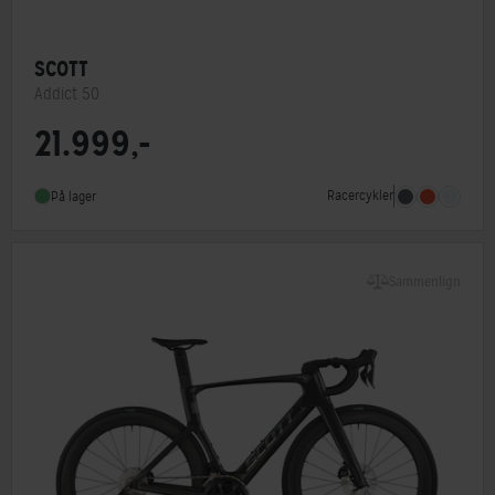
SCOTT
Addict 50
21.999,-
Stelmateriale
Carbon
Geargruppe
Shimano 105
Racercykler
På lager
Vægt
9 kg
Sammenlign