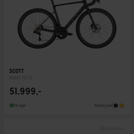
SCOTT
Addict RC 10
51.999,-
Stelmateriale
Carbon
Geargruppe
Shimano Ultegra Di2
Racercykler
På lager
Sammenlign