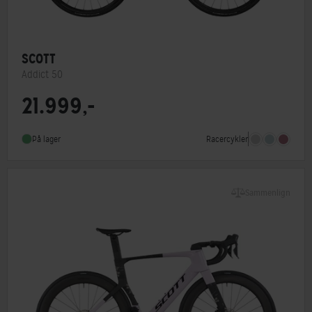
SCOTT
Addict 50
21.999,-
Stelmateriale
Carbon
Geargruppe
Shimano 105
Racercykler
På lager
Vægt
8,7 kg
Sammenlign