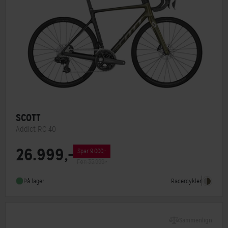
SCOTT
Addict RC 40
26.999,-
Spar 9.000,-
Stelmateriale
Carbon
Før: 35.999,-
Geargruppe
Shimano 105 Di2
Racercykler
På lager
Vægt
7,9 kg
Sammenlign