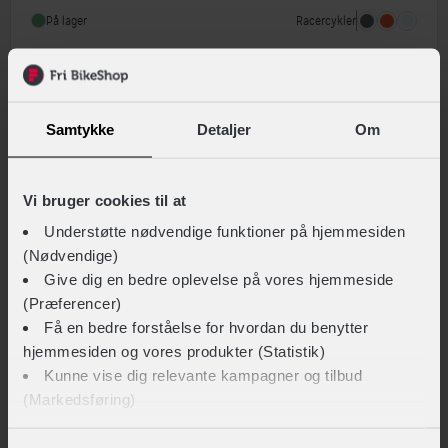
Geargruppe
Shimano 105
Racercykler
På lager
Vægt
9 kg
Sammenlign
Samtykke
Detaljer
Om
Vi bruger cookies til at
Understøtte nødvendige funktioner på hjemmesiden
(Nødvendige)
Give dig en bedre oplevelse på vores hjemmeside
(Præferencer)
Få en bedre forståelse for hvordan du benytter
hjemmesiden og vores produkter (Statistik)
Kunne vise dig relevante kampagner og tilbud
(Markedsføring)
SCOTT
Addict 40