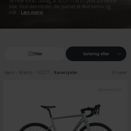
Se hele vores udvalg af SCOTT racercykler på denne
side. Find den model, der passer til dine behov og
mål....
Læs mere
Filter
Sortering efter
Hjem
Brands
SCOTT
Racercykler
55 varer
>
>
>
Sammenlign