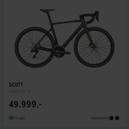
SCOTT
Addict RC 15
49.999,-
Stelmateriale
Carbon
Geargruppe
Shimano Ultegra Di2
Racercykler
På lager
Vægt
7,6 kg