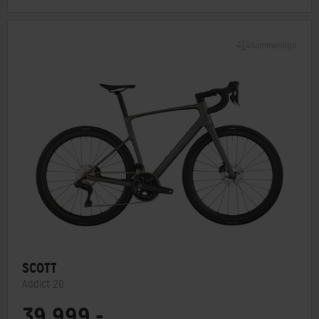
Sammenlign
SCOTT
Addict 20
39.999,-
Stelmateriale
Carbon