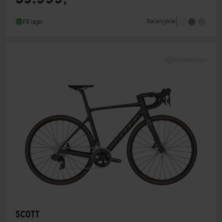
Geargruppe
Shimano Ultegra Di2
Racercykler
På lager
Vægt
8,3 kg
Sammenlign
SCOTT