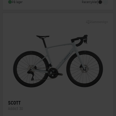
Racercykler
På lager
Vægt
8,5 kg
Sammenlign
SCOTT
Addict 30