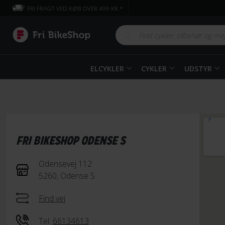
FRI FRAGT VED KØB OVER 499 KR.*
ELCYKLER
CYKLER
UDSTYR
FRI BIKESHOP ODENSE S
Odensevej 112
5260, Odense S
Find vej
Tel:
66134613