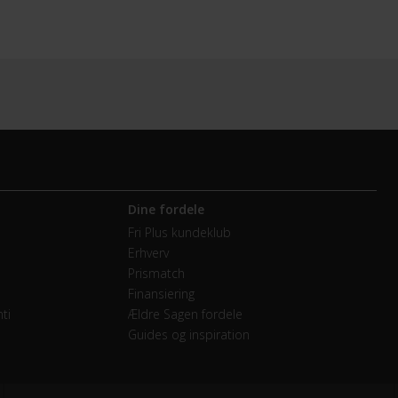
Dine fordele
Fri Plus kundeklub
Erhverv
Prismatch
Finansiering
ti
Ældre Sagen fordele
Guides og inspiration