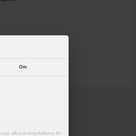
Om
 bruge afkrydsningsfelterne for