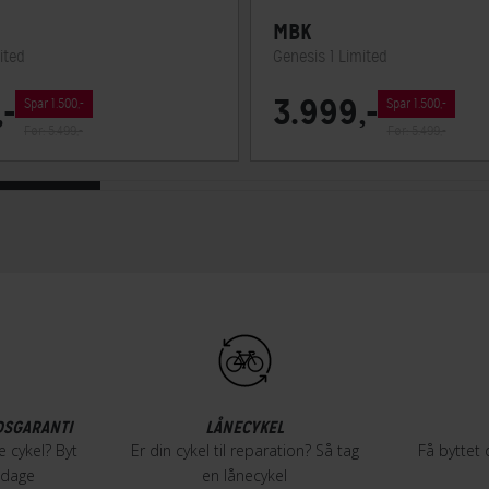
MBK
ited
Genesis 1 Limited
-
3.999,-
Spar 1.500,-
Spar 1.500,-
Før: 5.499,-
Før: 5.499,-
DSGARANTI
LÅNECYKEL
e cykel? Byt
Er din cykel til reparation? Så tag
Få byttet 
4 dage
en lånecykel