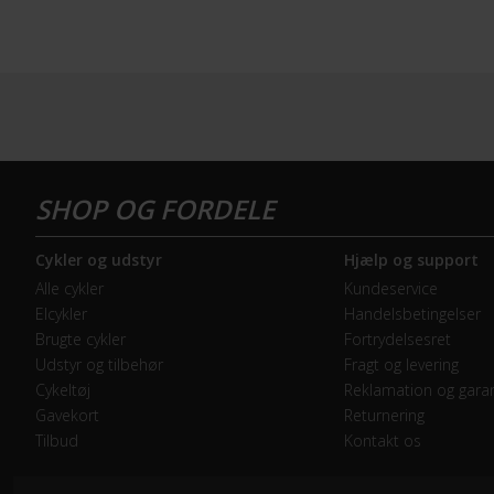
Cykler og udstyr
Hjælp og support
Alle cykler
Kundeservice
Elcykler
Handelsbetingelser
Brugte cykler
Fortrydelsesret
Udstyr og tilbehør
Fragt og levering
Cykeltøj
Reklamation og garan
Gavekort
Returnering
Tilbud
Kontakt os