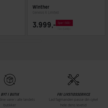
Winther
Genesis 6 Limited
3.999,-
Spar 1.500,-
Før: 5.499,-
BYT I BUTIK
FRI LIVSTIDSSERVICE
dine varer i alle landets
Lad fagmanden passe din cykel
butikker
hele dens levetid