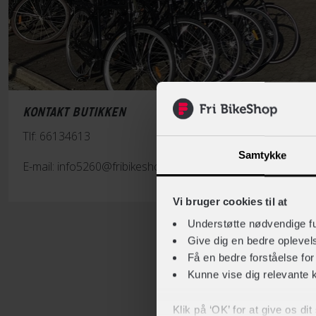
KONTAKT BUTIKKEN
Tlf: 66134613
Samtykke
E-mail: info5260@fribikeshop.dk
Vi bruger cookies til at
Understøtte nødvendige f
Give dig en bedre opleve
Få en bedre forståelse fo
Kunne vise dig relevante 
Klik på ‘OK’ for at give os di