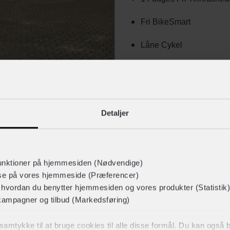
Fri BikeSmart
Låne Cykel
Ladcykler
Detaljer
unktioner på hjemmesiden (Nødvendige)
BUTIKKENS BIKEBACK CYKLER
lse på vores hjemmeside (Præferencer)
r hvordan du benytter hjemmesiden og vores produkter (Statistik)
kampagner og tilbud (Markedsføring)
t samtykke til at bruge cookies til alle disse formål. Du kan også