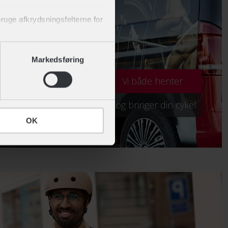
 bruge afkrydsningsfelterne for
 af cookies" nederst på siden.
Markedsføring
Vi både henter
... og bringer din cykel
OK