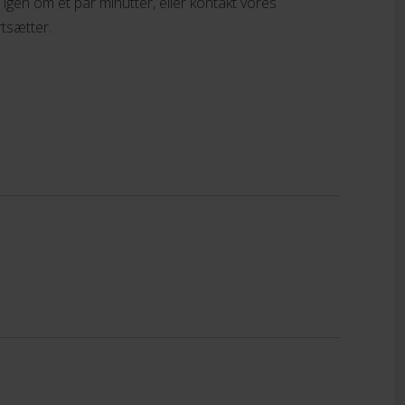
t igen om et par minutter, eller kontakt vores
tsætter.