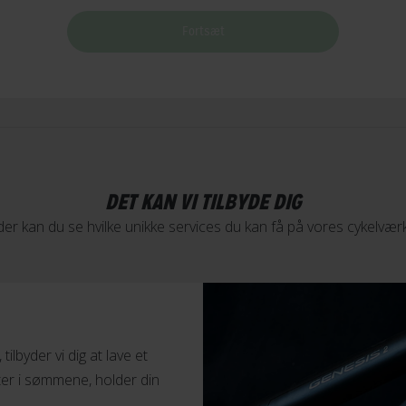
Kontakt butik
Fortsæt
,
Kontakt butik
DET KAN VI TILBYDE DIG
er kan du se hvilke unikke services du kan få på vores cykelvær
,
Kontakt butik
ilbyder vi dig at lave et
fter i sømmene, holder din
,