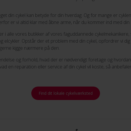
get din cykel kan betyde for din hverdag. Og for mange er cykl
,
Derfor er vi altid klar med åbne arme, når du kommer ind med din 
er i alle vores butikker af vores faguddannede cykelmekanikere,
Kontakt butik
elcykler. Opstår der et problem med din cykel, opfordrer vi dig ti
vi gerne kigge nærmere på den.
endelse og forhold, hvad der er nødvendigt foretage og hvordan v
,
ad en reparation eller service af din cykel vil koste, så anbefaler 
Kontakt butik
Find dit lokale cykelværksted
,
Kontakt butik