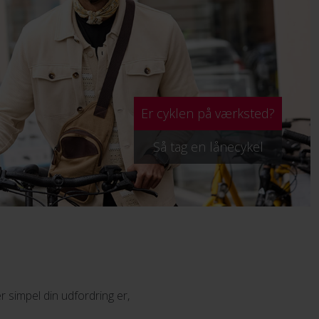
Er cyklen på værksted?
Så tag en lånecykel
r simpel din udfordring er,