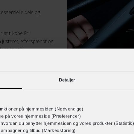
 essentielle dele og
Kontakt butik
 at tilkøbe Fri
få justeret, efterspændt og
,
lens levetid.
Kontakt butik
Detaljer
,
Kontakt butik
unktioner på hjemmesiden (Nødvendige)
lse på vores hjemmeside (Præferencer)
r hvordan du benytter hjemmesiden og vores produkter (Statistik)
kampagner og tilbud (Markedsføring)