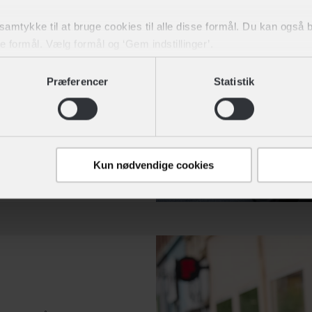
bragt din cykel hen til
,
orten.
t samtykke til at bruge cookies til alle disse formål. Du kan også
ke formål. Vælg formål og ‘Gem indstillinger’.
Kontakt butik
ykel til værkstedet, enten
lighed for at hente cyklen
dit samtykke tilbage eller ændre det ved at klikke på linket "Brug
Præferencer
Statistik
ddør.
,
Kontakt butik
Kun nødvendige cookies
,
Kontakt butik