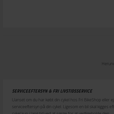
Herund
SERVICEEFTERSYN & FRI LIVSTIDSSERVICE
Uanset om du har købt din cykel hos Fri BikeShop eller ej, t
serviceeftersyn på din cykel. Ligesom en bil skal kigges e
cykel kun i lang tid ved at sørge for at vedligeholde den.