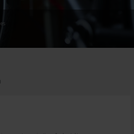
res
d