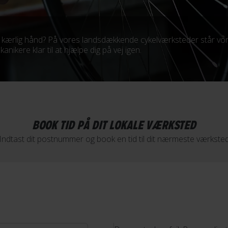
en kærlig hånd? På vores landsdækkende cykelværksteder står vo
ikere klar til at hjælpe dig på vej igen.
BOOK TID PÅ DIT LOKALE VÆRKSTED
Indtast dit postnummer og book en tid til dit nærmeste værkste