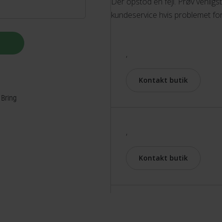
Der opstod en fejl. Prøv venligs
kundeservice hvis problemet for
,
Kontakt butik
 Bring
,
Kontakt butik
,