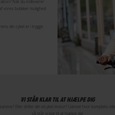
aration? Når du indleverer
 af vores butikker mulighed
,
Kontakt butik
s din cykel er i trygge
,
Kontakt butik
,
VI STÅR KLAR TIL AT HJÆLPE DIG
Kontakt butik
gearene? Eller driller din elcykel motor? Uanset hvor kompleks elle
så står vi klar til at hjælpe dig.