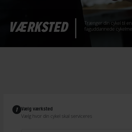
VÆRKSTED
Trænger din cykel til 
faguddannede cykelmekan
Vælg værksted
1
Vælg hvor din cykel skal serviceres