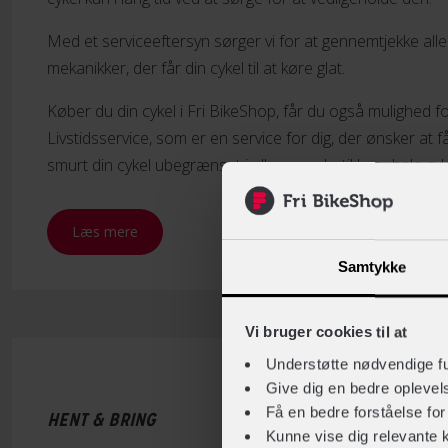
Med et serviceeftersyn sørger vi for at gennemtjekke alle
mekanikker, der får din cykel til at køre glat.
Køber du din cykel i Fri BikeShop, får du også mulighed for
Livstidsservice, som er en service for dig, der ønsker at 
smurt din cykel ubegrænset i alle vores butikker - hele cyk
Læs mere
Samtykke
Vi bruger cookies til at
Understøtte nødvendige f
Give dig en bedre opleve
Få en bedre forståelse fo
HENT & BRING
Kunne vise dig relevante 