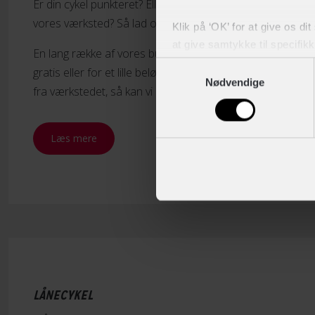
Er din cykel punkteret? Eller har du ikke mulighed for at få 
vores værksted? Så lad os hjælpe dig og sørge for transp
Klik på ‘OK’ for at give os di
at give samtykke til specifik
En lang række af vores butikker tilbyder dig at hente din c
Samtykkevalg
gratis eller for et lille beløb. Og hvis du heller ikke har mu
Du kan til enhver tid trække 
Nødvendige
fra værkstedet, så kan vi også fragte den lige til din hove
Læs mere
LÅNECYKEL