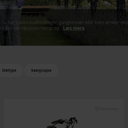
du har balanceudfordringer, gangbesvær eller bare ønsker ekstr
er, der kan tilpasses netop dig...
Læs mere
Steltype
Geargruppe
Sammenlign