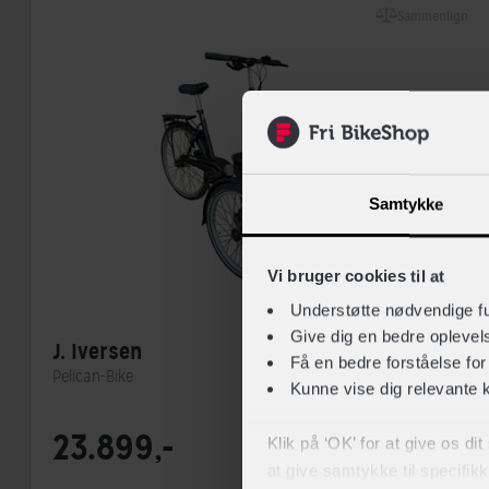
Sammenlign
Samtykke
Vi bruger cookies til at
Understøtte nødvendige f
Give dig en bedre opleve
J. Iversen
Få en bedre forståelse fo
Pelican-Bike
Kunne vise dig relevante 
Steltype
Ekstra lav indstigning
23.899,-
Klik på ‘OK’ for at give os di
Stelmateriale
Stål
at give samtykke til specifik