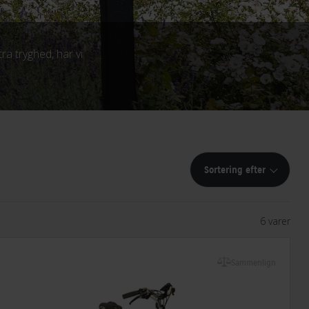
a tryghed, har vi
Sortering efter
6 varer
Sammenlign