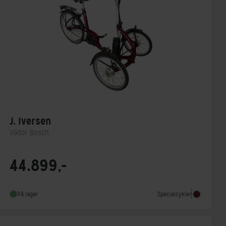
J. Iversen
Viktor Bosch
Motorplacering
Centermotor
44.899,-
Motor model
Bosch Performance Line
Energiindhold (Wh)
400 Wh
Specialcykler
På lager