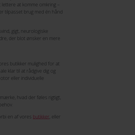
t lettere at komme omkring –
e er tilpasset brug med én hånd
ind, gigt, neurologiske
ndre, der blot ønsker en mere
vores butikker mulighed for at
 klar til at rådgive dig og
tor eller individuelle
mærke, hvad der føles rigtigt,
 behov.
orbi en af vores
butikker
, eller