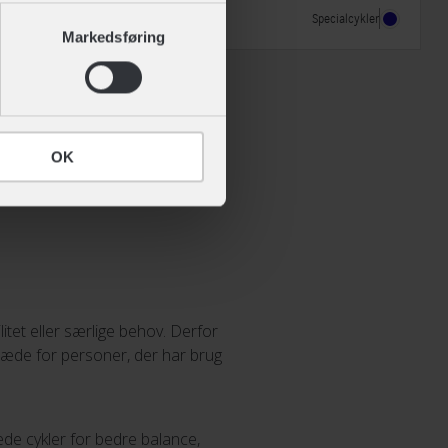
Geargruppe
Shimano Nexus
Specialcykler
Ikke på lager
 af cookies" nederst på siden.
Markedsføring
OK
itet eller særlige behov. Derfor
eglæde for personer, der har brug
ede cykler for bedre balance,