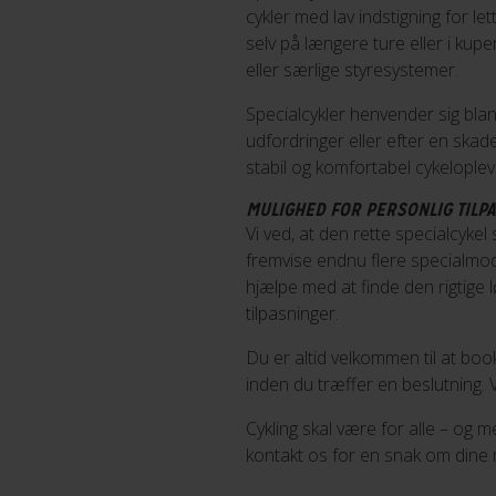
cykler med lav indstigning for let
selv på længere ture eller i kupe
eller særlige styresystemer.
Specialcykler henvender sig bla
udfordringer eller efter en skad
stabil og komfortabel cykeloplev
MULIGHED FOR PERSONLIG TILP
Vi ved, at den rette specialcykel
fremvise endnu flere specialmode
hjælpe med at finde den rigtige l
tilpasninger.
Du er altid velkommen til at boo
inden du træffer en beslutning. 
Cykling skal være for alle – og 
kontakt os for en snak om dine 