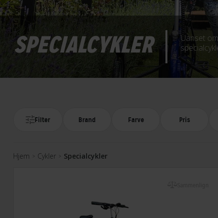
SPECIALCYKLER
Uanset om 
specialcykl
Filter
Brand
Farve
Pris
Hjem
Cykler
Specialcykler
>
>
Sammenlign