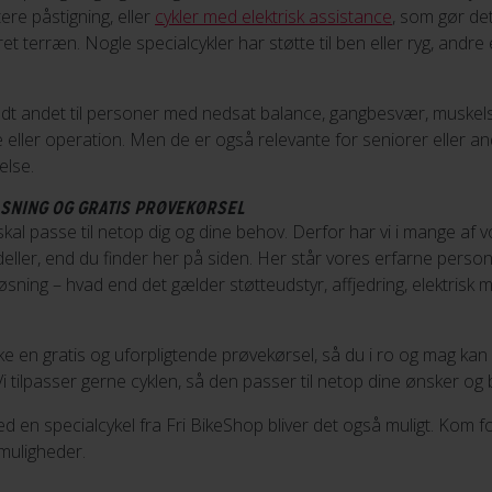
tere påstigning, eller
cykler med elektrisk assistance
, som gør de
ret terræn. Nogle specialcykler har støtte til ben eller ryg, andr
ndt andet til personer med nedsat balance, gangbesvær, muskelsv
e eller operation. Men de er også relevante for seniorer eller a
else.
ASNING OG GRATIS PRØVEKØRSEL
 skal passe til netop dig og dine behov. Derfor har vi i mange af 
ller, end du finder her på siden. Her står vores erfarne personale
øsning – hvad end det gælder støtteudstyr, affjedring, elektrisk mo
ke en gratis og uforpligtende prøvekørsel, så du i ro og mag kan 
Vi tilpasser gerne cyklen, så den passer til netop dine ønsker og
med en specialcykel fra Fri BikeShop bliver det også muligt. Kom f
muligheder.