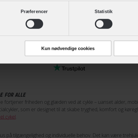
Geargruppe
Shimano Nexus
Specialcykler
Ikke på lager
dit samtykke tilbage eller ændre det ved at klikke på linket "Brug
Præferencer
Statistik
af 1
Kun nødvendige cookies
E FOR ALLE
le fortjener friheden og glæden ved at cykle – uanset alder, mobil
ecialcykler, som er designet til at skabe tryghed, komfort og kør
el cykel
.
kus på tilgængelighed og individuelle behov. Det kan være trehjul