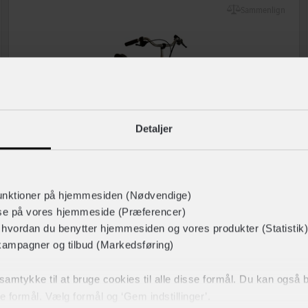
Sammenlign
Detaljer
unktioner på hjemmesiden (Nødvendige)
lse på vores hjemmeside (Præferencer)
J. Iversen
r hvordan du benytter hjemmesiden og vores produkter (Statistik)
Viktor
kampagner og tilbud (Markedsføring)
Steltype
Ekstra lav indstigning
23.899,-
t samtykke til at bruge cookies til alle disse formål. Du kan også
Stelmateriale
Stål
ke formål. Vælg formål og ‘Gem indstillinger’.