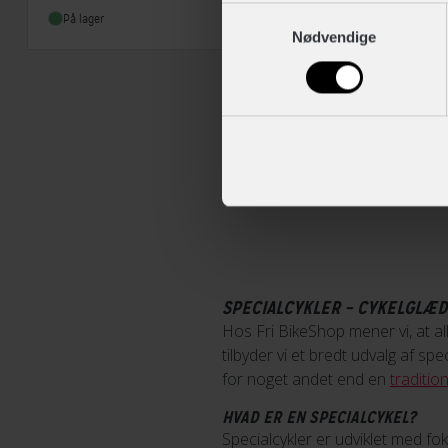
Geargruppe
Shimano Nexus
Samtykkevalg
Ladcykler
På lager
Du kan til enhver tid trække 
Nødvendige
SPECIALCYKLER – CYKELGLÆD
Hos Fri BikeShop mener vi, at al
tilbyder vi et bredt udvalg af sp
for noget andet end en
tradition
HVAD ER EN SPECIALCYKEL?
Specialcykler er udviklet med fo