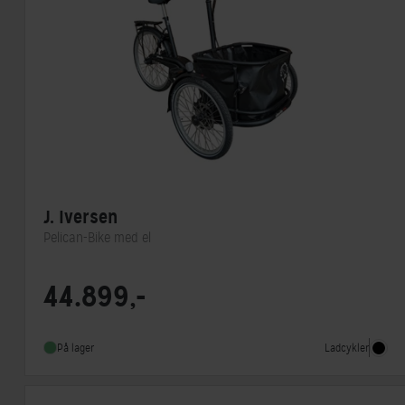
J. Iversen
Pelican-Bike med el
Motorplacering
Centermotor
44.899,-
Motor model
Bosch Performance Line
Energiindhold (Wh)
400 Wh
Ladcykler
På lager