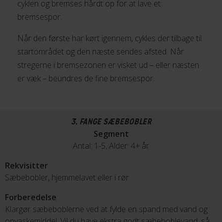
cyklen og bremses hårdt op for at lave et
bremsespor.
Når den første har kørt igennem, cykles der tilbage til
startområdet og den næste sendes afsted. Når
stregerne i bremsezonen er visket ud – eller næsten
er væk – beundres de fine bremsespor.
3. FANGE SÆBEBOBLER
Segment
Antal: 1-5, Alder: 4+ år
Rekvisitter
Sæbebobler, hjemmelavet eller i rør
Forberedelse
Klargør sæbeboblerne ved at fylde en spand med vand og
opvaskemiddel. Vil du have ekstra godt sæbeboblevand, så