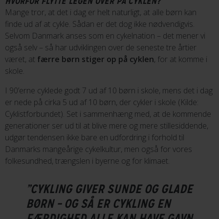
HVORFOR FLYTTE LEGEN OVER PÅ CYKLEN?
Mange tror, at det i dag er helt naturligt, at alle børn kan
finde ud af at cykle. Sådan er det dog ikke nødvendigvis.
Selvom Danmark anses som en cykelnation – det mener vi
også selv – så har udviklingen over de seneste tre årtier
været, at
færre børn stiger op på cyklen
, for at komme i
skole.
I 90’erne cyklede godt 7 ud af 10 børn i skole, mens det i dag
er nede på cirka 5 ud af 10 børn, der cykler i skole (Kilde:
Cyklistforbundet). Set i sammenhæng med, at de kommende
generationer ser ud til at blive mere og mere stillesiddende,
udgør tendensen ikke bare en udfordring i forhold til
Danmarks mangeårige cykelkultur, men også for vores
folkesundhed, trængslen i byerne og for klimaet.
”CYKLING GIVER SUNDE OG GLADE
BØRN – OG SÅ ER CYKLING EN
FÆRDIGHED ALLE KAN HAVE GAVN