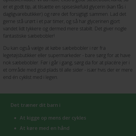
er et godt tip, at tilsætte en spiseskefuld glycerin (kan fås i
dagligvarebutikker) og røre det forsigtigt sammen. Lad det
gerne stå urørt i et par timer, og så har glycerinen gjort
vandet lidt tykkere og dermed mere stabilt. Det giver nogle
fantastiske sæbebobler!
Du kan også vælge at købe sæbebobler i rør fra
legetøjsbutikker eller supermarkeder - bare sørg for at have
nok sæbebobler. Før i går i gang, sørg da for at placére jer i
et område med god plads til alle sider - især hvis der er mere
end én cyklist med i legen.
Det træner dit barn i
At kigge op mens der cykles
At køre med en hånd