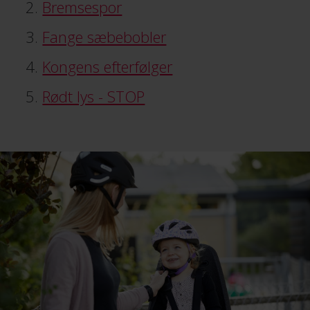
Bremsespor
Fange sæbebobler
Kongens efterfølger
Rødt lys - STOP