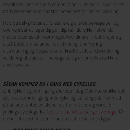
selvtilliden. Det er alle sammen evner vi gerne vil have vores
børn lærer og som har stor betydning for deres udvikling.
Hvis du selv prøver at forestille dig alle de bevægelser og
overvejelser du egentlig gør dig, når du cykler, bliver du
måske overrasket, hvor meget koordinerer – det drejer sig
altså både om balance, koordinering, orientering,
distribuering og besparelse af kræfter, afstandsvurdering,
vurdering af objekter i bevægelse og en endeløs række af
andre øvelser.
SÅDAN KOMMER DU I GANG MED CYKELLEG
Grib cyklen og kom i gang allerede i dag. Det kræver ikke det
store at komme i gang med cykelleg, så længe du har mod
på at lade fantasien slippe løs. Før vi viser dig vores 5
yndlings cykellege fra
Cyklistforbundets mange cykellege
, får
du her et overblik over, hvad du skal forberede dig på.