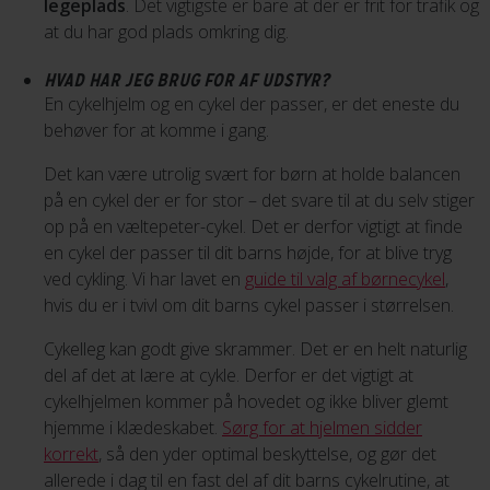
legeplads
. Det vigtigste er bare at der er frit for trafik og
at du har god plads omkring dig.
HVAD HAR JEG BRUG FOR AF UDSTYR?
En cykelhjelm og en cykel der passer, er det eneste du
behøver for at komme i gang.
Det kan være utrolig svært for børn at holde balancen
på en cykel der er for stor – det svare til at du selv stiger
op på en væltepeter-cykel. Det er derfor vigtigt at finde
en cykel der passer til dit barns højde, for at blive tryg
ved cykling. Vi har lavet en
guide til valg af børnecykel
,
hvis du er i tvivl om dit barns cykel passer i størrelsen.
Cykelleg kan godt give skrammer. Det er en helt naturlig
del af det at lære at cykle. Derfor er det vigtigt at
cykelhjelmen kommer på hovedet og ikke bliver glemt
hjemme i klædeskabet.
Sørg for at hjelmen sidder
korrekt
, så den yder optimal beskyttelse, og gør det
allerede i dag til en fast del af dit barns cykelrutine, at