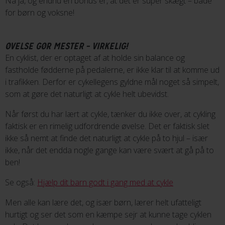
Nå ja, og endnu en bonus er, at det er super skægt – både
for børn og voksne!
ØVELSE GØR MESTER – VIRKELIG!
En cyklist, der er optaget af at holde sin balance og
fastholde fødderne på pedalerne, er ikke klar til at komme ud
i trafikken. Derfor er cykellegens gyldne mål noget så simpelt,
som at gøre det naturligt at cykle helt ubevidst.
Når først du har lært at cykle, tænker du ikke over, at cykling
faktisk er en rimelig udfordrende øvelse. Det er faktisk slet
ikke så nemt at finde det naturligt at cykle på to hjul – især
ikke, når det endda nogle gange kan være svært at gå på to
ben!
Se også:
Hjælp dit barn godt i gang med at cykle
Men alle kan lære det, og især børn, lærer helt ufatteligt
hurtigt og ser det som en kæmpe sejr at kunne tage cyklen