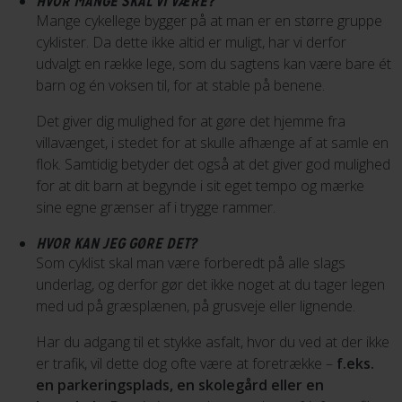
HVOR MANGE SKAL VI VÆRE?
Mange cykellege bygger på at man er en større gruppe
cyklister. Da dette ikke altid er muligt, har vi derfor
udvalgt en række lege, som du sagtens kan være bare ét
barn og én voksen til, for at stable på benene.
Det giver dig mulighed for at gøre det hjemme fra
villavænget, i stedet for at skulle afhænge af at samle en
flok. Samtidig betyder det også at det giver god mulighed
for at dit barn at begynde i sit eget tempo og mærke
sine egne grænser af i trygge rammer.
HVOR KAN JEG GØRE DET?
Som cyklist skal man være forberedt på alle slags
underlag, og derfor gør det ikke noget at du tager legen
med ud på græsplænen, på grusveje eller lignende.
Har du adgang til et stykke asfalt, hvor du ved at der ikke
er trafik, vil dette dog ofte være at foretrække –
f.eks.
en parkeringsplads, en skolegård eller en