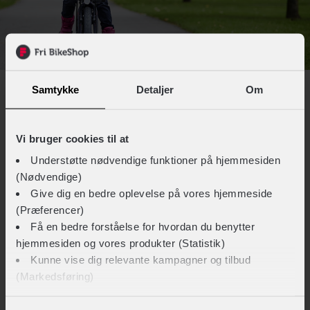
Samtykke
Detaljer
Om
2. BREMSESPOR
Segment
Vi bruger cookies til at
Antal: 1-10, Alder: 4+ år
Understøtte nødvendige funktioner på hjemmesiden
Rekvisitter
(Nødvendige)
Kridt, snor, eller små pinde
Give dig en bedre oplevelse på vores hjemmeside
(Præferencer)
Forberedelse
Få en bedre forståelse for hvordan du benytter
Tegn 5-8 tydelige streger med minimum 1 meters afstand,
hjemmesiden og vores produkter (Statistik)
som markerer det sted hvor børnene har mulighed for at
Kunne vise dig relevante kampagner og tilbud
bremse henover. Lav en klar bane med godt tilløb hen til
(Markedsføring)
stregerne og en tydelig rute tilbage til banens start fra
bremsezonen.