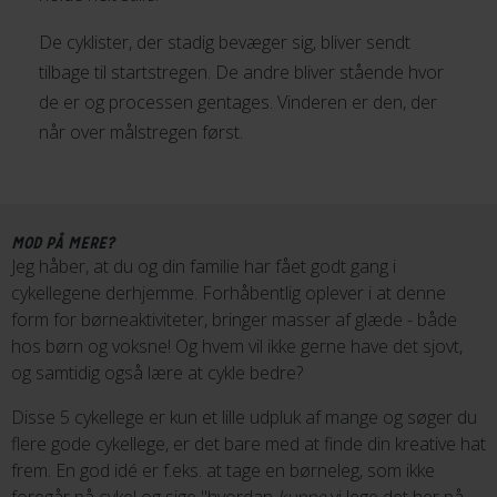
De cyklister, der stadig bevæger sig, bliver sendt
tilbage til startstregen. De andre bliver stående hvor
de er og processen gentages. Vinderen er den, der
når over målstregen først.
MOD PÅ MERE?
Jeg håber, at du og din familie har fået godt gang i
cykellegene derhjemme. Forhåbentlig oplever i at denne
form for børneaktiviteter, bringer masser af glæde - både
hos børn og voksne! Og hvem vil ikke gerne have det sjovt,
og samtidig også lære at cykle bedre?
Disse 5 cykellege er kun et lille udpluk af mange og søger du
flere gode cykellege, er det bare med at finde din kreative hat
frem. En god idé er f.eks. at tage en børneleg, som ikke
foregår på cykel og sige "hvordan
kunne
vi lege det her på