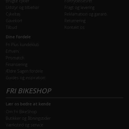
Brugte cykler
Fortrydelsesret
Udstyr og tilbehør
Fragt og levering
Cykeltøj
Reklamation og garanti
Gavekort
Returnering
Tilbud
Kontakt os
Dine fordele
Fri Plus kundeklub
Erhverv
Prismatch
Finansiering
Ældre Sagen fordele
Guides og inspiration
Lær os bedre at kende
Om Fri BikeShop
Butikker og åbningstider
Værksted og service