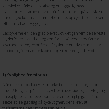
børn, og mange vælger bilen fra til fordel for en ladcykel. En
ladcykel er både en praktisk og en hyggelig måde at
transportere børnene rundt på. Når du kører på ladcyklen,
har du god kontakt til barnet/børnene, og cykelturene bliver
ofte en hel del hyggeligere.
Ladcyklerne er i den grad blevet udviklet gennem de seneste
år, derfor er sikkerhed og komfort i højsædet hos flere af
leverandørerne, hvor flere af cyklerne er udviklet med sikre,
sollide og formstøbte kabiner og sikkerhedsgodkendte
seler.
1) Synlighed fremfor alt
Når du kører på ladcykel i mørke tider, skal du sørge for at
have 2 forlygter på din ladcykel; en i hver side, og selvfølgelig
en baglygte. Derudover kan det være en rigtig god idé at
sætte et lille gult flag på cykelvognen, der sikrer, at
trafikanterne bag dig også kan se dig.