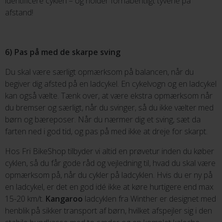
identificere cyklen – og holder forhåbentligt tyvene på
afstand!
6) Pas på med de skarpe sving
Du skal være særligt opmærksom på balancen, når du
begiver dig afsted på en ladcykel. En cykelvogn og en ladcykel
kan også vælte. Tænk over, at være ekstra opmærksom når
du bremser og særligt, når du svinger, så du ikke vælter med
børn og bæreposer. Når du nærmer dig et sving, sæt da
farten ned i god tid, og pas på med ikke at dreje for skarpt.
Hos Fri BikeShop tilbyder vi altid en prøvetur inden du køber
cyklen, så du får gode råd og vejledning til, hvad du skal være
opmærksom på, når du cykler på ladcyklen. Hvis du er ny på
en ladcykel, er det en god idé ikke at køre hurtigere end max
15-20 km/t.
Kangaroo
ladcyklen fra Winther er designet med
henblik på sikker transport af børn, hvilket afspejler sig i den