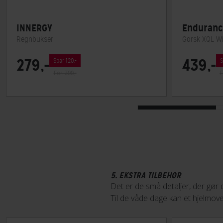
INNERGY
Enduranc
Regnbukser
Gorsk XQL Wi
279,-
439,-
Spar 120,-
S
Før: 399,-
F
5. EKSTRA TILBEHØR
Det er de små detaljer, der gør
Til de våde dage kan et hjelmov