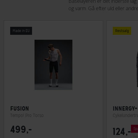
Baselayeren er det inderste lag 
og varm. Gå efter uld eller andr
Made in EU
Restsalg
FUSION
INNERGY+
Tempo! Pro Torso
Cykelundertr
499,-
124,-
Spa
Før