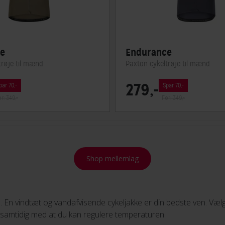
e
Endurance
trøje til mænd
Paxton cykeltrøje til mænd
279,-
par 70,-
Spar 70,-
r: 349,-
Før: 349,-
Shop mellemlag
. En vindtæt og vandafvisende cykeljakke er din bedste ven. Vælg 
 samtidig med at du kan regulere temperaturen.