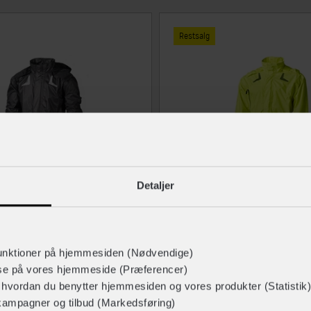
Restsalg
Detaljer
INNERGY
Commute
Regnjakke Commute
unktioner på hjemmesiden (Nødvendige)
419,-
Spar 300,-
Spar 180,-
lse på vores hjemmeside (Præferencer)
Før: 599,-
Før: 599,-
r hvordan du benytter hjemmesiden og vores produkter (Statistik)
kampagner og tilbud (Markedsføring)