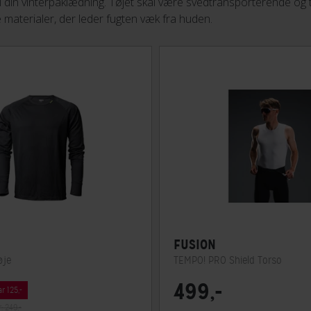
i din vinterpåklædning. Tøjet skal være svedtransporterende og 
e materialer, der leder fugten væk fra huden.
FUSION
øje
TEMPO! PRO Shield Torso
499,-
r 125,-
: 249,-