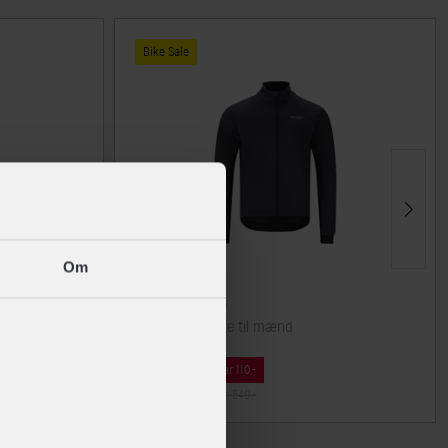
Bike Sale
Om
Endurance
Titan cykeljakke til mænd
439,-
Spar 110,-
Før: 549,-