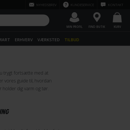
NYHEDSBREV
KUNDESERVICE
KONTAKT
MIN PROFIL
FIND BUTIK
KURV
SMART
ERHVERV
VÆRKSTED
TILBUD
du trygt fortsætte med at
er vores guide til, hvordan
r holder dig varm og tør.
ING