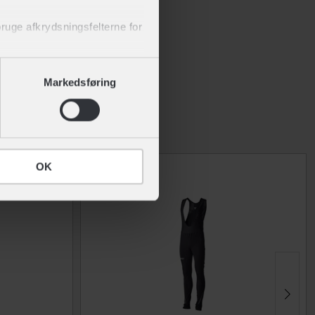
 bruge afkrydsningsfelterne for
 af cookies" nederst på siden.
Markedsføring
 og komforten i top. Du kan
OK
Restsalg