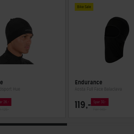
Bike Sale
e
Endurance
isport Hue
Aosta Full Face Balaclava
119,-
ar 26,-
Spar 30,-
: 129,-
Før: 149,-