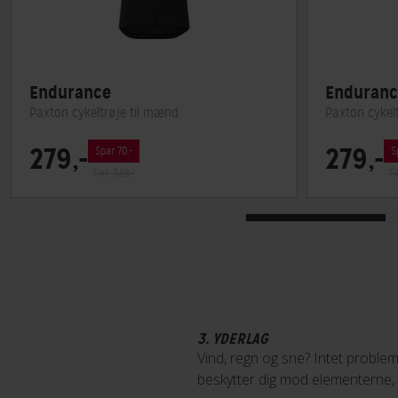
Endurance
Enduranc
Paxton cykeltrøje til mænd
Paxton cykel
279,-
279,-
Spar 70,-
S
Før: 349,-
Fø
3. YDERLAG
Vind, regn og sne? Intet problem
beskytter dig mod elementerne,