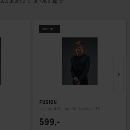
tætsiddende for at holde dig tør
Made in EU
FUSION
Technical Merino 150 Baselayer LS
599,-