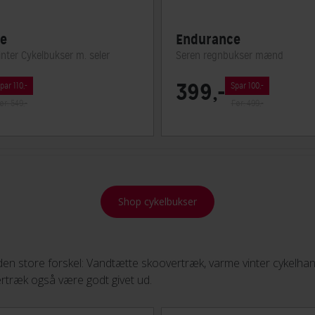
e
Endurance
nter Cykelbukser m. seler
Seren regnbukser mænd
399,-
par 110,-
Spar 100,-
ør: 549,-
Før: 499,-
Shop cykelbukser
 den store forskel: Vandtætte skoovertræk, varme vinter cykelh
ertræk også være godt givet ud.