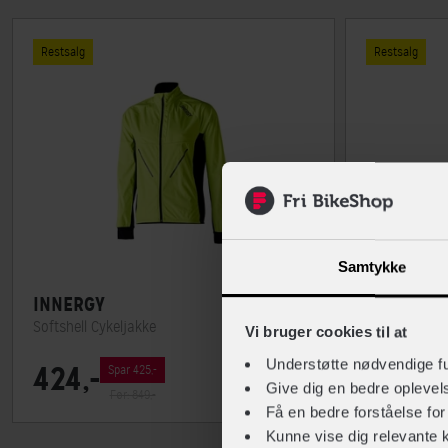
Restsalg
Restsalg
Samtykke
INNERGY
INNERGY
Softshell Cykeljakke
Regnjakke 
Vi bruger cookies til at
Understøtte nødvendige f
424,-
299,-
Spar 425,-
Give dig en bedre opleve
Før: 849,-
Få en bedre forståelse fo
Kunne vise dig relevante 