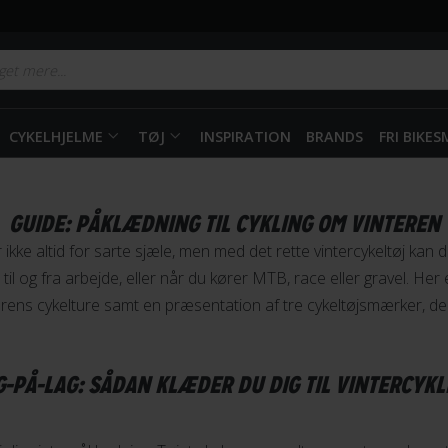
CYKELHJELME
TØJ
INSPIRATION
BRANDS
FRI BIKE
GUIDE: PÅKLÆDNING TIL CYKLING OM VINTEREN
 ikke altid for sarte sjæle, men med det rette vintercykeltøj kan 
il og fra arbejde, eller når du kører MTB, race eller gravel. Her 
terens cykelture samt en præsentation af tre cykeltøjsmærker, de
G-PÅ-LAG: SÅDAN KLÆDER DU DIG TIL VINTERCYKL