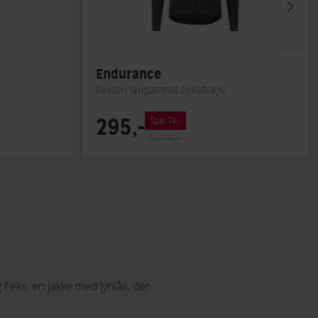
Endurance
Paxton langærmet cykeltrøje
295,-
Spar 74,-
Før: 369,-
f.eks. en jakke med lynlås, der