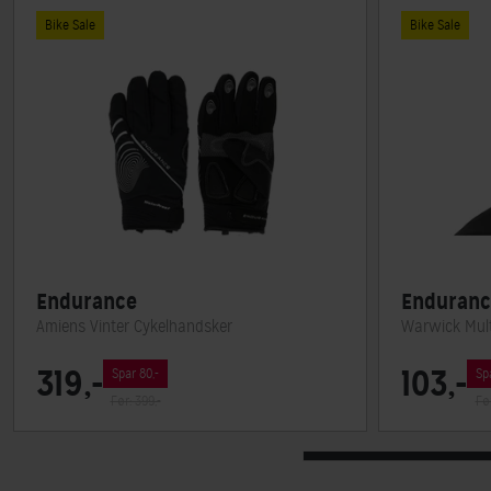
Bike Sale
Bike Sale
Endurance
Enduranc
Amiens Vinter Cykelhandsker
Warwick Mult
319,-
103,-
Spar 80,-
Sp
Før: 399,-
Før