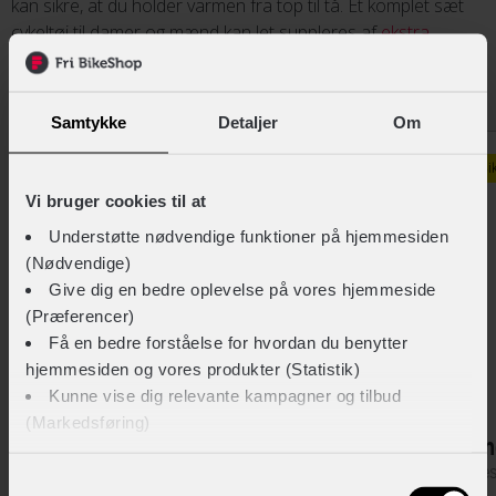
kan sikre, at du holder varmen fra top til tå. Et komplet sæt
cykeltøj til damer og mænd kan let suppleres af
ekstra
tilbehør
for at sikre, at du holder varmen fra top til tå.
Samtykke
Detaljer
Om
Made in EU
Bi
Vi bruger cookies til at
Understøtte nødvendige funktioner på hjemmesiden
(Nødvendige)
Give dig en bedre oplevelse på vores hjemmeside
(Præferencer)
Få en bedre forståelse for hvordan du benytter
hjemmesiden og vores produkter (Statistik)
Kunne vise dig relevante kampagner og tilbud
(Markedsføring)
FUSION
En
TEMPO! Leg Warmer
Ges
Klik på ‘OK’ for at give os dit samtykke til at bruge
Samtykkevalg