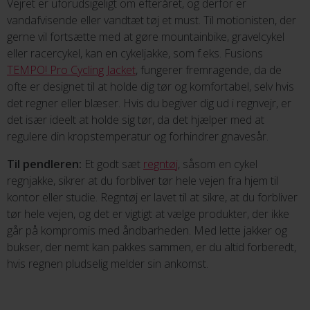
Vejret er uforudsigeligt om efteråret, og derfor er
vandafvisende eller vandtæt tøj et must. Til motionisten, der
gerne vil fortsætte med at gøre mountainbike, gravelcykel
eller racercykel, kan en cykeljakke, som f.eks. Fusions
TEMPO! Pro Cycling Jacket
, fungerer fremragende, da de
ofte er designet til at holde dig tør og komfortabel, selv hvis
det regner eller blæser. Hvis du begiver dig ud i regnvejr, er
det især ideelt at holde sig tør, da det hjælper med at
regulere din kropstemperatur og forhindrer gnavesår.
Til pendleren:
Et godt sæt
regntøj
, såsom en cykel
regnjakke, sikrer at du forbliver tør hele vejen fra hjem til
kontor eller studie. Regntøj er lavet til at sikre, at du forbliver
tør hele vejen, og det er vigtigt at vælge produkter, der ikke
går på kompromis med åndbarheden. Med lette jakker og
bukser, der nemt kan pakkes sammen, er du altid forberedt,
hvis regnen pludselig melder sin ankomst.