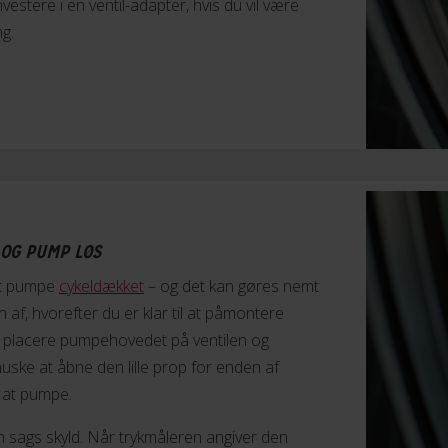
estere i en ventil-adapter, hvis du vil være
g.
 OG PUMP LØS
 at pumpe
cykeldækket
– og det kan gøres nemt
 af, hvorefter du er klar til at påmontere
u placere pumpehovedet på ventilen og
huske at åbne den lille prop for enden af
e at pumpe.
n sags skyld. Når trykmåleren angiver den