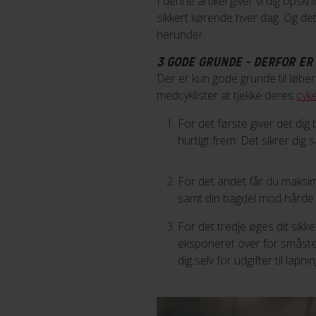
I denne artikel giver vi dig opsk
sikkert kørende hver dag. Og det 
herunder.
3 GODE GRUNDE - DERFOR ER
Der er kun gode grunde til løben
medcyklister at tjekke deres
cyke
For det første giver det di
hurtigt frem. Det sikrer dig
For det andet får du maksim
samt din bagdel mod hårde 
For det tredje øges dit sik
eksponeret over for småste
dig selv for udgifter til lapn