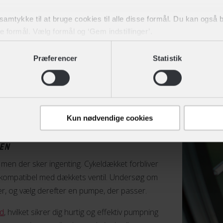
pe med trykmåler
. Når du først har fundet
igt aflæse dækkets tryk på måleren, mens du
t samtykke til at bruge cookies til alle disse formål. Du kan også
ke formål. Vælg formål og ‘Gem indstillinger’.
dit samtykke tilbage eller ændre det ved at klikke på linket "Brug
Præferencer
Statistik
Kun nødvendige cookies
LEN
en der sker ingenting. Cykeldækket forbliver
er kompatibel med dækkets ventil. Undersøg om
iler, og vælg derefter en pumpe, der passer.
d
, hvilket sikrer dig hurtig og effektiv pumpning