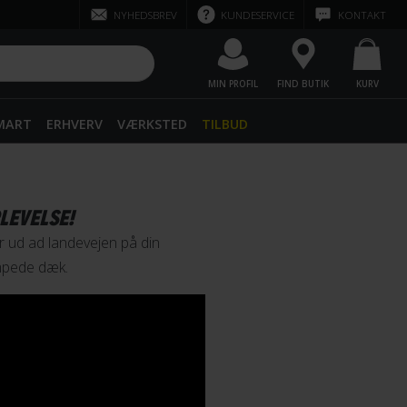
NYHEDSBREV
KUNDESERVICE
KONTAKT
MIN PROFIL
FIND BUTIK
KURV
SMART
ERHVERV
VÆRKSTED
TILBUD
LEVELSE!
er ud ad landevejen på din
umpede dæk.