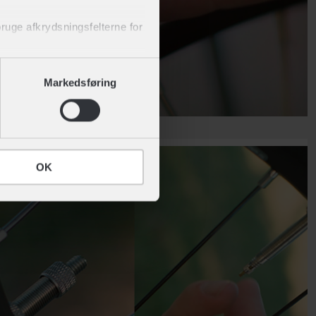
 bruge afkrydsningsfelterne for
 af cookies" nederst på siden.
Markedsføring
OK