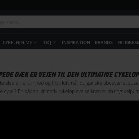
CYKELHJELME
TØJ
INSPIRATION
BRANDS
FRI BIKE
EDE DÆK ER VEJEN TIL DEN ULTIMATIVE CYKELOP
ølelse af fart, frihed og frisk luft, når du ganske ubesværet sus
cykel? En sådan ultimativ cykeloplevelse kræver én ting: velp