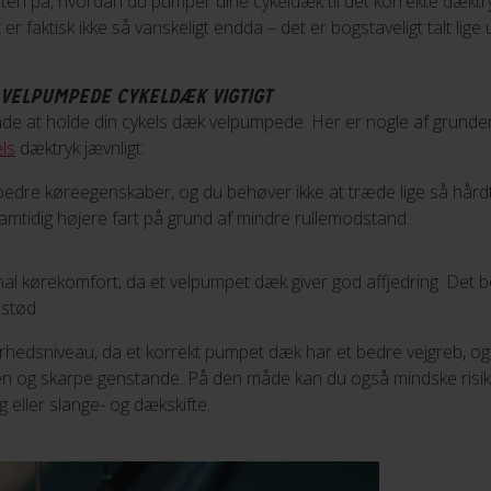
riften på, hvordan du pumper dine cykeldæk til det korrekte dæktr
er faktisk ikke så vanskeligt endda – det er bogstaveligt talt li
 VELPUMPEDE CYKELDÆK VIGTIGT
de at holde din cykels dæk velpumpede. Her er nogle af grundene t
ls
dæktryk jævnligt:
g bedre køreegenskaber, og du behøver ikke at træde lige så hår
 samtidig højere fart på grund af mindre rullemodstand.
al kørekomfort, da et velpumpet dæk giver god affjedring. Det b
stød.
kerhedsniveau, da et korrekt pumpet dæk har et bedre vejgreb, og
n og skarpe genstande. På den måde kan du også mindske risik
ing eller slange- og dækskifte.