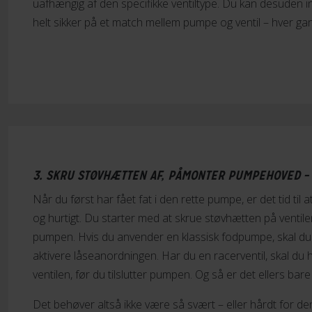
uafhængig af den specifikke ventiltype. Du kan desuden inv
helt sikker på et match mellem pumpe og ventil – hver gan
3. SKRU STØVHÆTTEN AF, PÅMONTER PUMPEHOVED –
Når du først har fået fat i den rette pumpe, er det tid til
og hurtigt. Du starter med at skrue støvhætten på ventilen
pumpen. Hvis du anvender en klassisk fodpumpe, skal d
aktivere låseanordningen. Har du en racerventil, skal du 
ventilen, før du tilslutter pumpen. Og så er det ellers bar
Det behøver altså ikke være så svært – eller hårdt for de