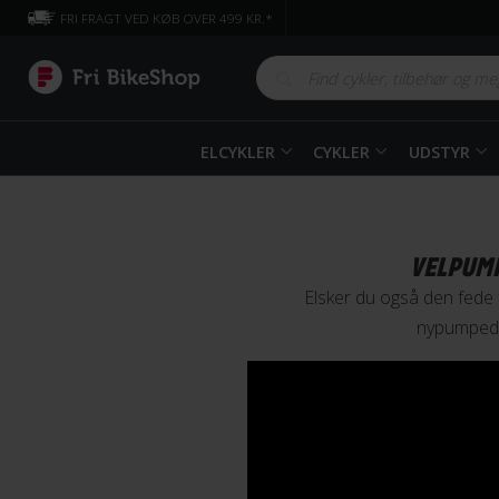
FRI FRAGT VED KØB OVER 499 KR.*
ELCYKLER
CYKLER
UDSTYR
VELPUMP
Elsker du også den fede f
nypumpede 