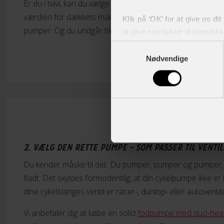
Er du i tvivl, kan du vælge den sikre løsning – en
cykelpum
værdien for dækkets maksimale tryk, kan du nemt og hurt
Klik på ‘OK’ for at give os di
pumper. Og du undgår tilmed at få beskidte fingre.
at give samtykke til specifik
Samtykkevalg
Du kan til enhver tid trække 
Nødvendige
2. VÆLG DEN RETTE PUMPE – SOM PASSER TIL VENTI
Du kender måske til det. Du pumper, pumper og pumper, m
fladt. Det skyldes formodentlig, at din cykelpumpe ikke 
dine cykelslanges ventil er racer-, dunlop- eller autovent
Vi anbefaler dig at købe en solid
fodpumpe med duo-hea