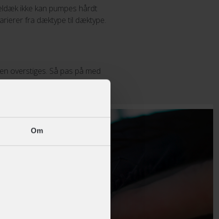
keldæk ikke kan pumpes hårdt
arierer fra dæktype til dæktype.
den overstiges. Så pas på med
Om