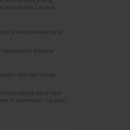
yk, så du kan blive godt og
ge ud ad landevejen. Læs med
il, at vi altid anbefaler vores
dt i pedalerne for at komme
eskytter såvel dæk og fælge
 fordi et halvfladt dæk er mere
oen for punkteringer – og spare