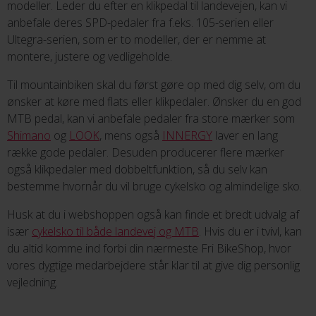
modeller. Leder du efter en klikpedal til landevejen, kan vi
anbefale deres SPD-pedaler fra f.eks. 105-serien eller
Ultegra-serien, som er to modeller, der er nemme at
montere, justere og vedligeholde.
Til mountainbiken skal du først gøre op med dig selv, om du
ønsker at køre med flats eller klikpedaler. Ønsker du en god
MTB pedal, kan vi anbefale pedaler fra store mærker som
Shimano
og
LOOK
, mens også
INNERGY
laver en lang
række gode pedaler. Desuden producerer flere mærker
også
klikpedaler med dobbeltfunktion, så du selv kan
bestemme hvornår du vil bruge cykelsko og almindelige sko.
Husk at du i webshoppen også kan finde et bredt udvalg af
især
cykelsko til både landevej og MTB
. Hvis du er i tvivl, kan
du altid komme ind forbi din nærmeste Fri BikeShop, hvor
vores dygtige medarbejdere står klar til at give dig personlig
vejledning.