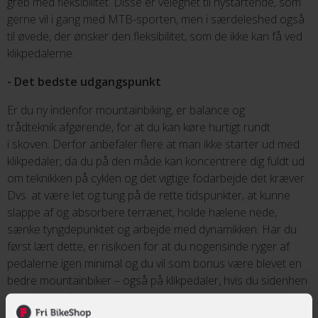
greb med fleksibilitet. Disse er velegnet til nystartende, som
gerne vil i gang med MTB-sporten, men i særdeleshed også
til øvede, der ønsker den fleksibilitet, som de ikke kan få ved
klikpedalerne.
- Det bedste udgangspunkt
Er du ny indenfor mountainbiking, er balance og
trådteknik afgørende, for at du kan køre hurtigt rundt
i skoven. Derfor anbefaler flere at man ikke starter ud med
klikpedaler, da du på den måde kan koncentrere dig fuldt ud
om teknikken på cyklen og det vigtige fodarbejde det kræver.
Dvs. at være let og tung på de rette tidspunkter, at kunne
slappe af og absorbere terrænet, holde hælene nede,
sænke tyngdepunktet og arbejde med dynamikken. Har du
først lært dette, er risikoen for at du nogensinde ryger af
pedalerne igen minimal og du vil som bonus være blevet en
bedre mountainbiker – også på klikpedaler, hvis du sidenhen
vælger at skifte over til det.