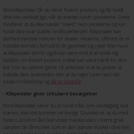
Med klikpedaler får du sikret fodens position, og får holdt
dine ben vertikalt lige, når du træder rundt i pedalerne. Dette
medfører at du ikke træder ”skævt” ned i pedalerne og kan
holde dine knæ stabile i kraftoverførslen. Klikpedaler kan
dermed mindske risikoen for skader i knæene, såfremt de er
indstillet korrekt i forhold til din geometri og cykel. Men husk
at klikpedaler derfor også kan være med til at holde dig
fastlåst i en forkert position, hvilket kan være hårdt for dine
led. Hvis du oplever gener så anbefaler vi at du prøver at
indstille dem anderledes eller at du tager turen ned i din
lokale Fri BikeShop og
får et SmartFit
.
- Klikpedaler giver cirkulære bevægelser
Med klikpedaler sikrer du et rundt tråd, som selvfølgelig skal
trænes, men det kommer ret hurtigt. Grunden er, at du med
fodens position låst fast under trædepuden, i større grad
udnytter din lårmuskel, som er den største muskel i dine ben,