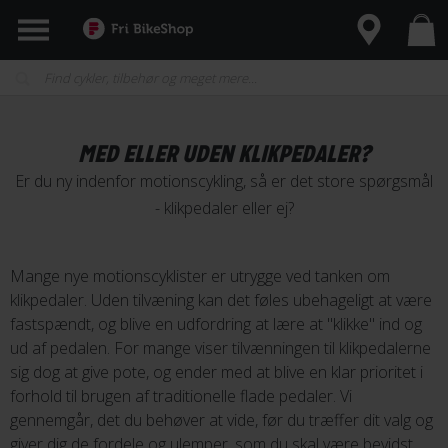
MED ELLER UDEN KLIKPEDALER?
Er du ny indenfor motionscykling, så er det store spørgsmål
- klikpedaler eller ej?
Mange nye motionscyklister er utrygge ved tanken om
klikpedaler. Uden tilvæning kan det føles ubehageligt at være
fastspændt, og blive en udfordring at lære at "klikke" ind og
ud af pedalen. For mange viser tilvænningen til klikpedalerne
sig dog at give pote, og ender med at blive en klar prioritet i
forhold til brugen af traditionelle flade pedaler. Vi
gennemgår, det du behøver at vide, før du træffer dit valg og
giver dig de fordele og ulemper, som du skal være bevidst