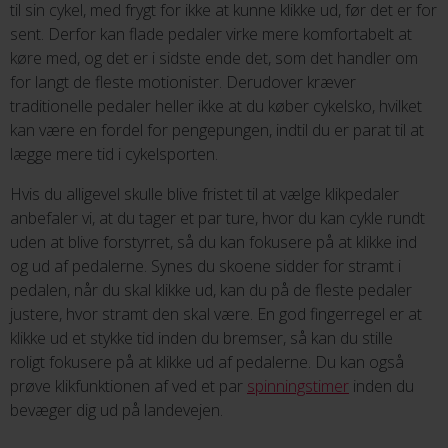
til sin cykel, med frygt for ikke at kunne klikke ud, før det er for
sent. Derfor kan flade pedaler virke mere komfortabelt at
køre med, og det er i sidste ende det, som det handler om
for langt de fleste motionister. Derudover kræver
traditionelle pedaler heller ikke at du køber cykelsko, hvilket
kan være en fordel for pengepungen, indtil du er parat til at
lægge mere tid i cykelsporten.
Hvis du alligevel skulle blive fristet til at vælge klikpedaler
anbefaler vi, at du tager et par ture, hvor du kan cykle rundt
uden at blive forstyrret, så du kan fokusere på at klikke ind
og ud af pedalerne. Synes du skoene sidder for stramt i
pedalen, når du skal klikke ud, kan du på de fleste pedaler
justere, hvor stramt den skal være. En god fingerregel er at
klikke ud et stykke tid inden du bremser, så kan du stille
roligt fokusere på at klikke ud af pedalerne. Du kan også
prøve klikfunktionen af ved et par
spinningstimer
inden du
bevæger dig ud på landevejen.