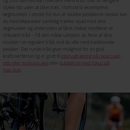
og som dermed kan overføre mere kraft over et længere
stykke tid, uden at blive træt, i forhold til eksempelvis
lægmusklen. I stedet for kun at skubbe pedalerne nedad, kan
du med klikpedaler samtidig trække opad med dine
lægmuskler og undersiden af låret, hvilket medfører et
cirkulært tråd – På den måde udnytter du flere af dine
muskler i et regulært tråd, end du ville med traditionelle
pedaler. Det runde tråd giver mulighed for en god
kraftoverførsel og er godt til
intervaltræning på racercykel,
mtb eller motionscykel
eller
pulskørsel med fokus på
max puls
.