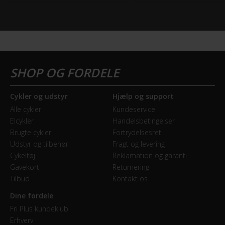
Cykler og udstyr
Hjælp og support
Alle cykler
Kundeservice
Elcykler
Handelsbetingelser
Brugte cykler
Fortrydelsesret
Udstyr og tilbehør
Fragt og levering
Cykeltøj
Reklamation og garanti
Gavekort
Returnering
Tilbud
Kontakt os
Dine fordele
Fri Plus kundeklub
Erhverv