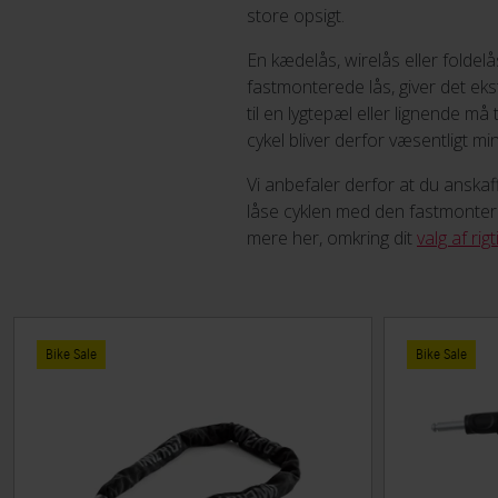
store opsigt.
En kædelås, wirelås eller foldelå
fastmonterede lås, giver det eks
til en lygtepæl eller lignende m
cykel bliver derfor væsentligt mi
Vi anbefaler derfor at du anskaff
låse cyklen med den fastmontered
mere her, omkring dit
valg af rig
Bike Sale
Bike Sale