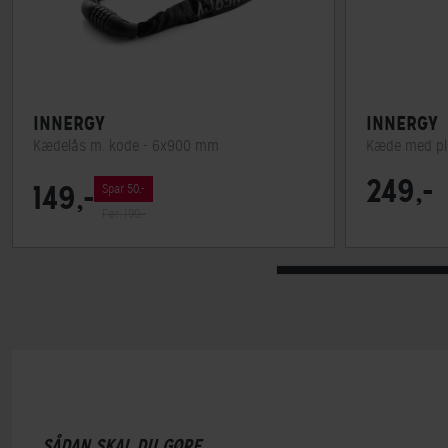
INNERGY
INNERGY
Kædelås m. kode - 6x900 mm
Kæde med plug
249,-
149,-
Spar 50,-
Før: 199,-
SÅDAN SKAL DU GØRE...