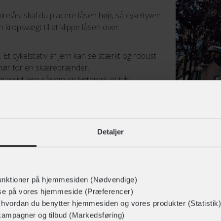
relås, skal du placere låsen højt, så cykeltyven
 kropsvægt til at klippe låsen over.
Et cykelstativ af jern kan se stærkt og robust
 smør for en skærebrænder.
 massivt jern såsom en lygtepæl, et tykt
Detaljer
unktioner på hjemmesiden (Nødvendige)
lse på vores hjemmeside (Præferencer)
r hvordan du benytter hjemmesiden og vores produkter (Statistik)
kampagner og tilbud (Markedsføring)