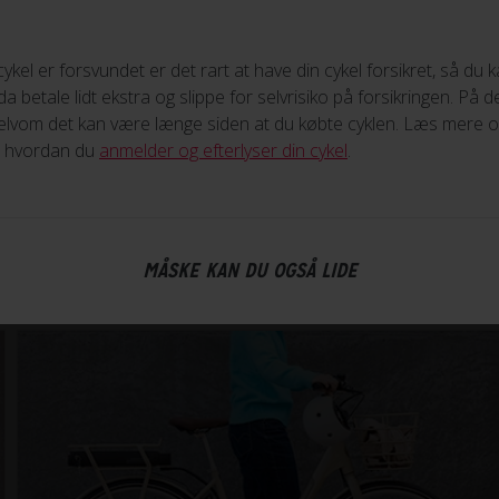
cykel er forsvundet er det rart at have din cykel forsikret, så du
a betale lidt ekstra og slippe for selvrisiko på forsikringen. På 
selvom det kan være længe siden at du købte cyklen. Læs mere om
l, hvordan du
anmelder og efterlyser din cykel
.
MÅSKE KAN DU OGSÅ LIDE