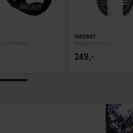
INNERGY
-in til ringlås
Ringlås med plug in
249,-