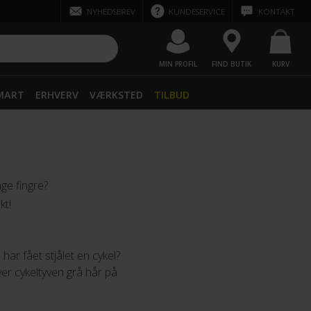
NYHEDSBREV
KUNDESERVICE
KONTAKT
MIN PROFIL
FIND BUTIK
KURV
SMART
ERHVERV
VÆRKSTED
TILBUD
ge fingre?
kt!
ar fået stjålet en cykel?
iver cykeltyven grå hår på