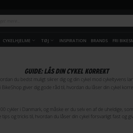
CYKELHJELME
TØJ
INSPIRATION
BRANDS
FRI BIKE
GUIDE: LÅS DIN CYKEL KORREKT
ordan du bedst muligt sikrer dig og din cykel mod cykeltyvens lan
i BikeShop giver dig gode råd til, hvordan du låser din cykel korre
0 cykler i Danmark, og måske er du selv en af de uheldige, som h
ips og tricks til, hvordan du låser din cykel forsvarligt fast og g