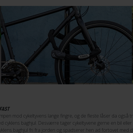
FAST
mpen mod cykeltyvens lange fingre, og de fleste låser da også t
d cyklens baghjul. Desværre tager cykeltyvene gerne en bil eller
r cyklens baghjul fri fra jorden og spadserer hen ad fortovet med