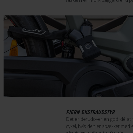
tasken i en mørk baggård end på
FJERN EKSTRAUDSTYR
Det er derudover en god idé at f
cykel, hvis den er spækket med e