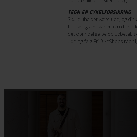
når du stille din cykel fra dig.
TEGN EN CYKELFORSIKRING
Skulle uheldet være ude, og din 
forsikringsselskaber kan du endd
det oprindelige beløb udbetalt 
ude og følg Fri BikeShops råd ti