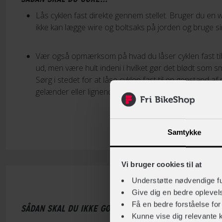
Lås cyklen fast direkte gennem stellet. Bruger du en wi
ikke kan lægge wire og boltsaks på jorden og bruge sin
Vær også opmærksom på hvad du låser cyklen fast til. 
ud, men være hult indeni i hvilket gør det blødt som
Sørg i stedet for at låse cyklen fast til en genstand af
gelænder eller lignende - så er du sikret bedst muligt.
Samtykke
Vi bruger cookies til at
Understøtte nødvendige f
Give dig en bedre opleve
Få en bedre forståelse fo
SÅDAN SKAL DU IKKE GØRE
Kunne vise dig relevante 