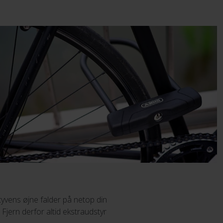
tyvens øjne falder på netop din
Fjern derfor altid ekstraudstyr