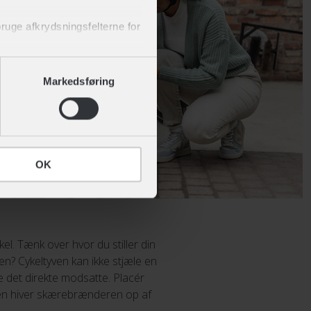
 bruge afkrydsningsfelterne for
 af cookies" nederst på siden.
Markedsføring
OK
el. Tænk over hvor du stiller din
tten? Cykeltyven kan ikke stjæle en
re det direkte modsatte. Placér
yven hiver skærebrænderen op af