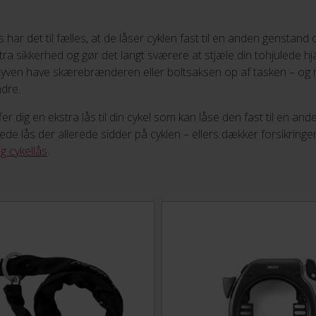
s har det til fælles, at de låser cyklen fast til en anden genstan
tra sikkerhed og gør det langt sværere at stjæle din tohjulede hj
å tyven have skærebrænderen eller boltsaksen op af tasken – og r
ndre.
er dig en ekstra lås til din cykel som kan låse den fast til en an
e lås der allerede sidder på cyklen – ellers dækker forsikringen 
tig cykellås
.