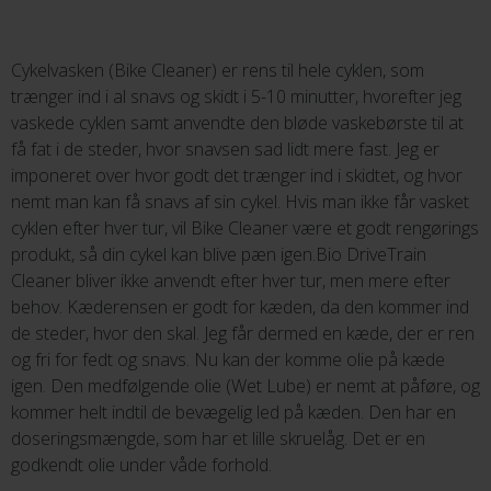
Cykelvasken (Bike Cleaner) er rens til hele cyklen, som
trænger ind i al snavs og skidt i 5-10 minutter, hvorefter jeg
vaskede cyklen samt anvendte den bløde vaskebørste til at
få fat i de steder, hvor snavsen sad lidt mere fast. Jeg er
imponeret over hvor godt det trænger ind i skidtet, og hvor
nemt man kan få snavs af sin cykel. Hvis man ikke får vasket
cyklen efter hver tur, vil Bike Cleaner være et godt rengørings
produkt, så din cykel kan blive pæn igen.Bio DriveTrain
Cleaner bliver ikke anvendt efter hver tur, men mere efter
behov. Kæderensen er godt for kæden, da den kommer ind
de steder, hvor den skal. Jeg får dermed en kæde, der er ren
og fri for fedt og snavs. Nu kan der komme olie på kæde
igen. Den medfølgende olie (Wet Lube) er nemt at påføre, og
kommer helt indtil de bevægelig led på kæden. Den har en
doseringsmængde, som har et lille skruelåg. Det er en
godkendt olie under våde forhold.