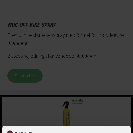
MUC-OFF BIKE SPRAY
Premuim beskyttelsesspray med formel for høj ydeevne:
★★★★★
2 steps vejledning til anvendelse: ★★★★☆
Se den her