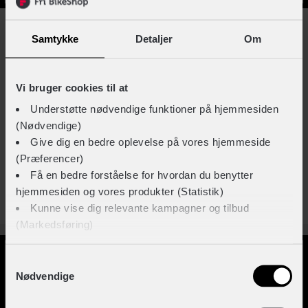
Samtykke
Detaljer
Om
MUC-OFF DRIVETRAIN CLEANER
Vi bruger cookies til at
Fjerner olie, fedt, snavs nemt: ★★★★☆
Understøtte nødvendige funktioner på hjemmesiden
Brugsvejledning til aktivering af formlen i flasken:
(Nødvendige)
Give dig en bedre oplevelse på vores hjemmeside
★★★★☆
(Præferencer)
Få en bedre forståelse for hvordan du benytter
Se den her
hjemmesiden og vores produkter (Statistik)
Kunne vise dig relevante kampagner og tilbud
(Markedsføring)
Klik på ‘OK’ for at give os dit samtykke til at bruge
Samtykkevalg
Nødvendige
cookies til alle disse formål. Du kan også bruge
afkrydsningsfelterne for at give samtykke til specifikke