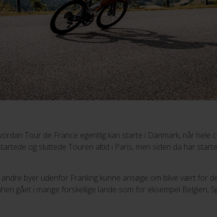
ordan Tour de France egentlig kan starte i Danmark, når hele cyk
startede og sluttede Touren altid i Paris, men siden da har start
, at andre byer udenfor Frankrig kunne ansøge om blive vært for
hen gået i mange forskellige lande som for eksempel Belgien, S