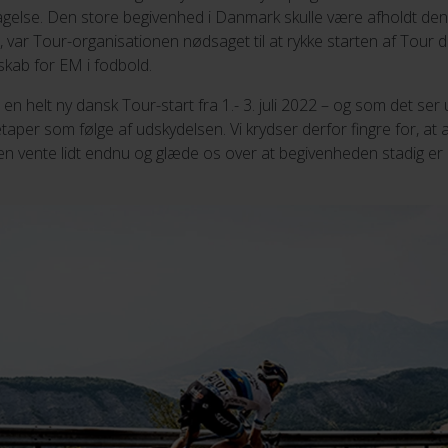
lse. Den store begivenhed i Danmark skulle være afholdt den 2
1, var Tour-organisationen nødsaget til at rykke starten af Tour 
kab for EM i fodbold.
e en helt ny dansk Tour-start fra 1.- 3. juli 2022 – og som det ser 
aper som følge af udskydelsen. Vi krydser derfor fingre for, at 
men vente lidt endnu og glæde os over at begivenheden stadig er 