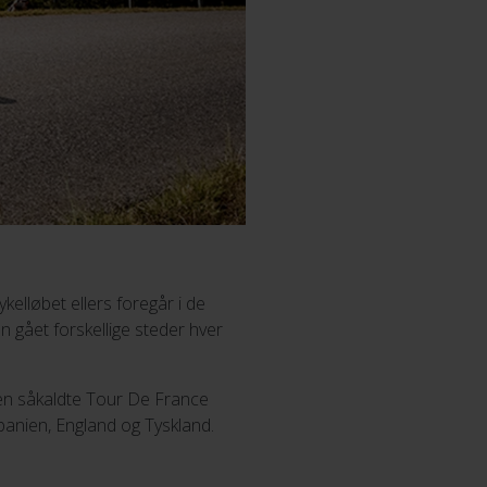
elløbet ellers foregår i de
en gået forskellige steder hver
 den såkaldte Tour De France
panien, England og Tyskland.