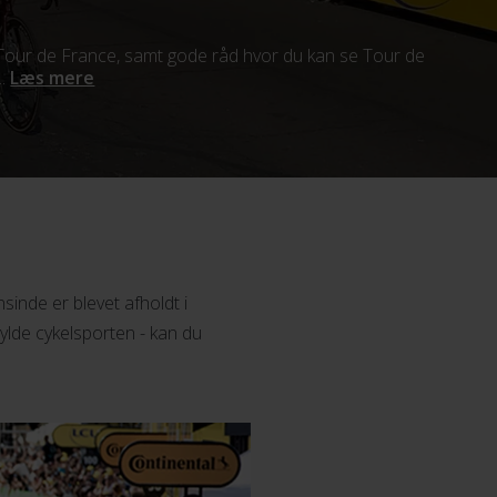
m Tour de France, samt gode råd hvor du kan se Tour de
..
Læs mere
sinde er blevet afholdt i
 hylde cykelsporten - kan du