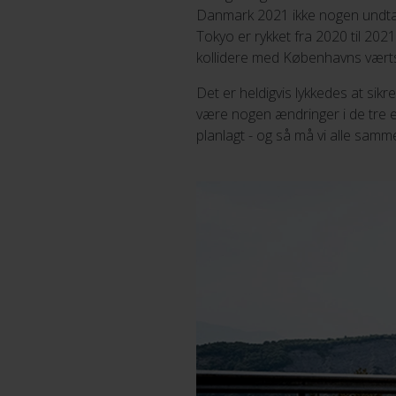
Danmark 2021 ikke nogen undtage
Tokyo er rykket fra 2020 til 202
kollidere med Københavns værts
Det er heldigvis lykkedes at sikr
være nogen ændringer i de tre et
planlagt - og så må vi alle sam