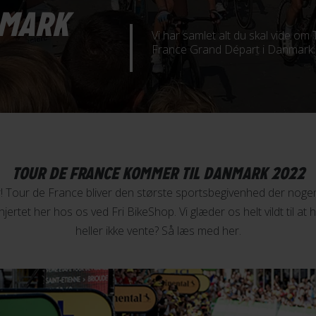
NMARK
Vi har samlet alt du skal vide o
France Grand Départ i Danmark.
TOUR DE FRANCE KOMMER TIL DANMARK 2022
er! Tour de France bliver den største sportsbegivenhed der nogen
jertet her hos os ved Fri BikeShop. Vi glæder os helt vildt til at
heller ikke vente? Så læs med her.