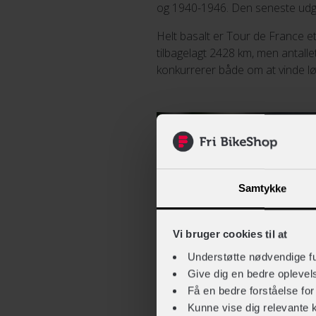
og 1940-1946. Den seneste udga
Helt basalt er Tour de France et
tilbagelagt 2428 km, men antalle
konkurrerer både om at vinde lø
Samtykke
Vi bruger cookies til at
Understøtte nødvendige f
Give dig en bedre opleve
Få en bedre forståelse fo
Kunne vise dig relevante 