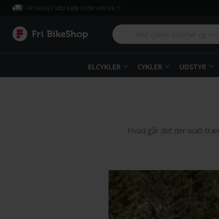
FRI FRAGT VED KØB OVER 499 KR.*
ELCYKLER
CYKLER
UDSTYR
Hvad går det der watt-træn