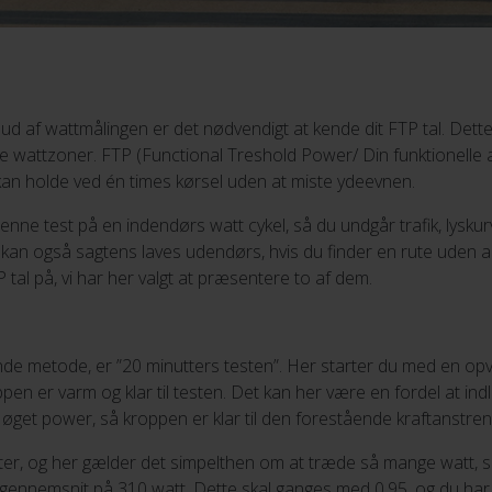
ud af wattmålingen er det nødvendigt at kende dit FTP tal. Dette
ne wattzoner. FTP (Functional Treshold Power/ Din funktionelle a
an holde ved én times kørsel uden at miste ydeevnen.
enne test på en indendørs watt cykel, så du undgår trafik, lysku
 kan også sagtens laves udendørs, hvis du finder en rute uden alt
P tal på, vi har her valgt at præsentere to af dem.
nde metode, er ”20 minutters testen”. Her starter du med en o
oppen er varm og klar til testen. Det kan her være en fordel at ind
øget power, så kroppen er klar til den forestående kraftanstren
ter, og her gælder det simpelthen om at træde så mange watt, 
gennemsnit på 310 watt. Dette skal ganges med 0,95, og du har 