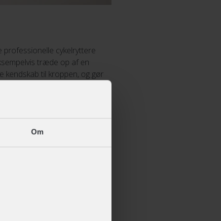
e professionelle cykelryttere
eksempelvis træde op af en
e kendskab til kroppen, og gør
pulsmåleren er et glimrende
ret i at købe en.
Om
 km/ på grund af modvind, så
og 10 km/t i modvind, men
ræner watt, er du heller ikke
delukkende om, hvor hårdt du