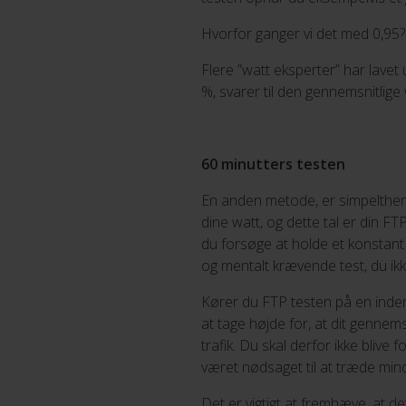
Hvorfor ganger vi det med 0,95?
Flere ”watt eksperter” har lavet
%, svarer til den gennemsnitlige 
60 minutters testen
En anden metode, er simpelthen a
dine watt, og dette tal er din FT
du forsøge at holde et konstant t
og mentalt krævende test, du ikk
Kører du FTP testen på en indendø
at tage højde for, at dit gennem
trafik. Du skal derfor ikke blive 
været nødsaget til at træde mindr
Det er vigtigt at fremhæve, at d