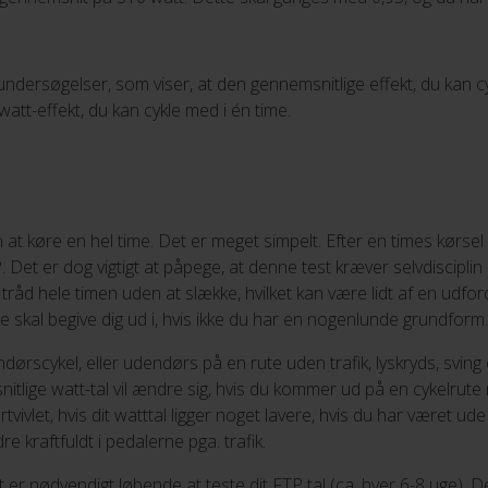
 undersøgelser, som viser, at den gennemsnitlige effekt, du kan c
watt-effekt, du kan cykle med i én time.
t køre en hel time. Det er meget simpelt. Efter en times kørsel
P. Det er dog vigtigt at påpege, at denne test kræver selvdiscipli
råd hele timen uden at slække, hvilket kan være lidt af en udfordri
e skal begive dig ud i, hvis ikke du har en nogenlunde grundform.
rscykel, eller udendørs på en rute uden trafik, lyskryds, sving og l
snitlige watt-tal vil ændre sig, hvis du kommer ud på en cykelru
fortvivlet, hvis dit watttal ligger noget lavere, hvis du har været u
e kraftfuldt i pedalerne pga. trafik.
et er nødvendigt løbende at teste dit FTP tal (ca. hver 6-8 uge).