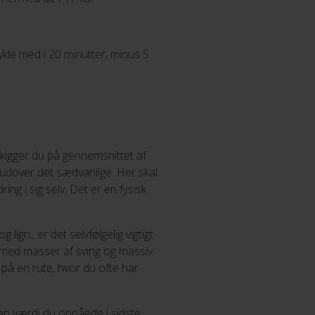
ykle med i 20 minutter, minus 5
 kigger du på gennemsnittet af
n udover det sædvanlige. Her skal
ng i sig selv. Det er en fysisk
ign., er det selvfølgelig vigtigt
te med masser af sving og massiv
de på en rute, hvor du ofte har
 Den værdi du opnåede i sidste