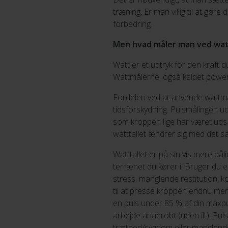
træning. Er man villig til at gør
forbedring.
Men hvad måler man ved wa
Watt er et udtryk for den kraft 
Wattmålerne, også kaldet powerme
Fordelen ved at anvende wattmå
tidsforskydning. Pulsmålingen ud
som kroppen lige har været udsat
watttallet ændrer sig med det
Watttallet er på sin vis mere på
terrænet du kører i. Bruger du 
stress, manglende restitution, 
til at presse kroppen endnu mere
en puls under 85 % af din maxpul
arbejde anaerobt (uden ilt). Pu
træthed/sygdom eller manglende s