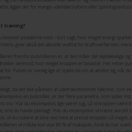
e dette, ligger der for mange udendørsryttere eller spinningsentusia
tt træning?
du belaster pedalerne med – kort sagt, hvor meget energi sparker
tre, giver altså det aktuelle watttal for kraftoverførslen, mens
leren fremfor pulsmåleren er, at den måler det øjeblikkelige o
trykker derimod, hvor meget kroppen er belastet. Her retter puls
 for. Pulsen er nemlig lige et stykke tid om at ændre sig, når du
 samme.
lideligt, da det ikke påvirkes af udefrakommende faktorer, som 
eksempelvis en pulsmåler, er der flere parametre, som spiller in
kost osv. Har du eksempelvis lige været syg, så vil kroppen vær
, end du havde planlagt. Hvis du eksempelvis vil træne aerobt (
s, vil du risikere at blive ved med at presse kroppen så meget, at
lsmåleren vil måske kun vise 80 % af makspuls, fordi du har svær
øvn, men i virkeligheden arbejder du i anaerobt (uden ilt) arbej