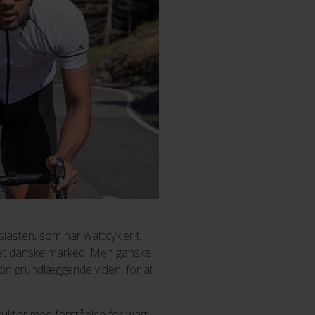
iasten, som har wattcykler til
l det danske marked. Men ganske
ion grundlæggende viden, for at
truktør med forståelse for watt