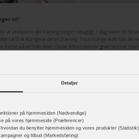
gen til?
for at analysere din træning meget nøjagtigt. I dag kører de flest
ette tal til at korrigere deres træning. Hvor mange watt kan de 
e træde på en halv time? Disse informationer giver dem et størr
gge deres træning.
inere wattmåling og pulsmåling. Og det skal samtidigt siges at 
ng, hvis ikke man har en wattmåler til rådighed, eller er interesse
Detaljer
nt, at man med wattmåleren kan se, at selvom farten kun er 15
e høje watttal. Man kan eksempelvis køre 20 km/timen i medvind 
når man kører 10 km/t i modvind, selvom farten er lavere. Når du t
unktioner på hjemmesiden (Nødvendige)
ejens beskaffenhed (om det går op eller ned). Her handler det u
lse på vores hjemmeside (Præferencer)
r hvordan du benytter hjemmesiden og vores produkter (Statistik)
kampagner og tilbud (Markedsføring)