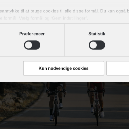
 investere i en wattmåler, og er du i forvejen medlem af et fitness
lerne med wattmålere. Her skal du gå efter cyklerne, der er for
t samtykke til at bruge cookies til alle disse formål. Du kan også
ke formål. Vælg formål og ‘Gem indstillinger’.
dit samtykke tilbage eller ændre det ved at klikke på linket "Brug
Præferencer
Statistik
Kun nødvendige cookies