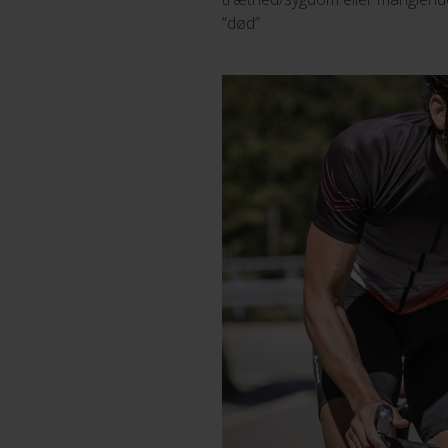
”død”.