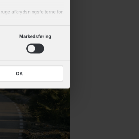
center, er flere af disse centre
synet med cykelcomputere.
 bruge afkrydsningsfelterne for
 af cookies" nederst på siden.
Markedsføring
OK