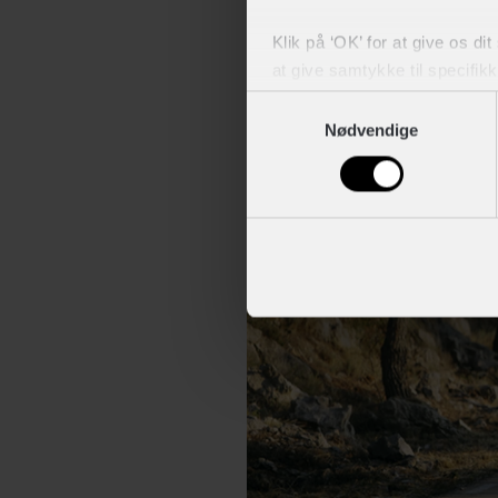
Er du ikke selv interesseret i at
begyndt at udstyre spinningscyk
Klik på ‘OK’ for at give os di
at give samtykke til specifik
Samtykkevalg
Du kan til enhver tid trække 
Nødvendige