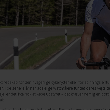
t redskab for den nysgerrige cykelrytter eller for spinnings entus
ter. I de senere år har adskillige wattmålere fundet deres vej ti
je, er det ikke nok at købe udstyret – det kræver nemlig en port
lt.
 sig ind i arbejdsredskabet eller allierer sig med en træner/ ins