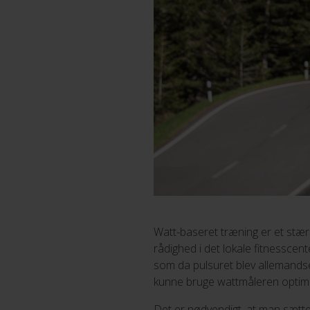
Watt-baseret træning er et stærk
rådighed i det lokale fitnesscen
som da pulsuret blev allemandse
kunne bruge wattmåleren optima
Det er nødvendigt, at man sætter