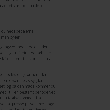
ster et klart potentiale for
 du ned i pedalerne.
 man cykler.
g igangværende arbejde uden
en sig altså efter det arbejde,
 skifter intensitetszone, mens
eksempelvis dagsformen eller
d, som eksempelvis sygdom,
e træt, og på den måde kommer du
med ilt) i en bestemt periode ved
 du faktisk kommer til at
t ved at presse pulsen mere pga.
de, og vil derfor hurtige gå