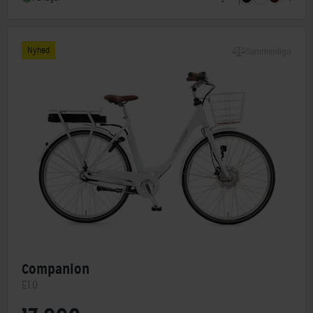
Stelmateriale
Aluminium
Nyhed
Sammenlign
Companion
E1.0