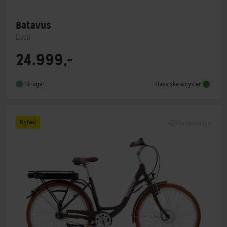
Batavus
Luca
24.999,-
Motorplacering
Centermotor
Steltype
Lav indstigning
Klassiske elcykler
På lager
Stelmateriale
Aluminium
Nyhed
Sammenlign