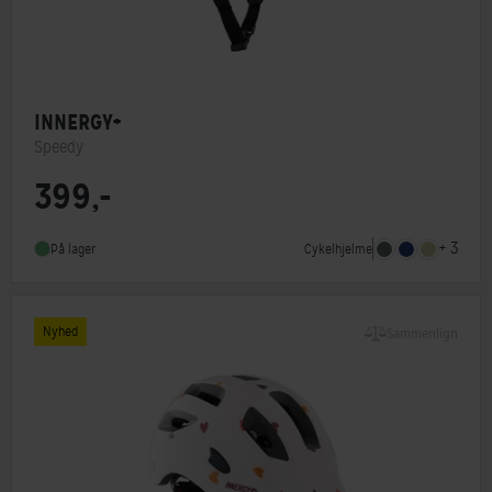
INNERGY+
Speedy
399,-
Lukkesystem
Klikspænde
MIPS
Nej
+ 3
Cykelhjelme
På lager
Indbygget lygte
Ja
Nyhed
Sammenlign