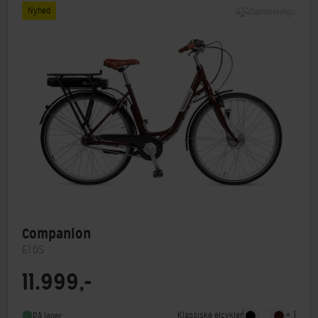
Nyhed
Sammenlign
Companion
E1.0S
11.999,-
Motorplacering
Forhjulsmotor
Steltype
Lav indstigning
+ 1
Klassiske elcykler
På lager