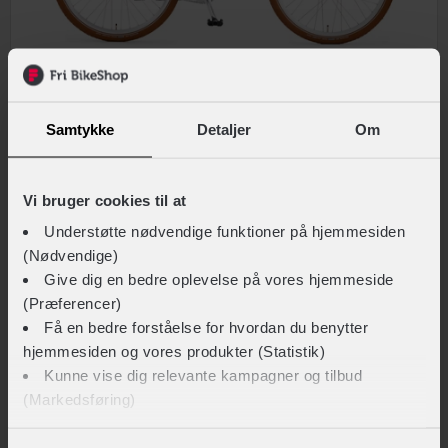
Companion
E1.26
Samtykke
Detaljer
Om
7.999,-
Motorplacering
Forhjulsmotor
Vi bruger cookies til at
Steltype
Lav indstigning
Klassiske elcykler
På lager
Understøtte nødvendige funktioner på hjemmesiden
Stelmateriale
Aluminium
(Nødvendige)
Give dig en bedre oplevelse på vores hjemmeside
Nyhed
Sammenlign
(Præferencer)
Få en bedre forståelse for hvordan du benytter
hjemmesiden og vores produkter (Statistik)
Kunne vise dig relevante kampagner og tilbud
(Markedsføring)