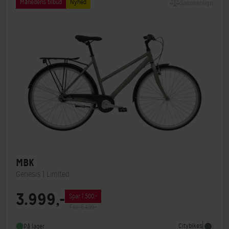
Månedens tilbud
Nyhed
Sammenlign
MBK
Genesis 1 Limited
3.999,-
Spar 1.500,-
Stelmateriale
Aluminium
Før: 5.499,-
Geartype
Indvendige gear
Citybikes
På lager
Steltype
Lav indstigning