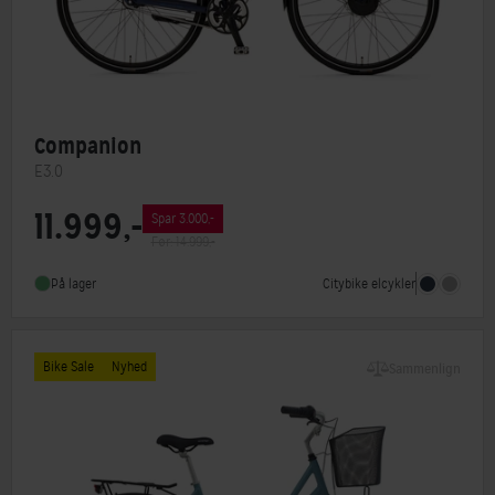
Companion
E3.0
11.999,-
Spar 3.000,-
Motorplacering
Forhjulsmotor
Før: 14.999,-
Steltype
Høj indstigning
Citybike elcykler
På lager
Stelmateriale
Aluminium
Bike Sale
Nyhed
Sammenlign