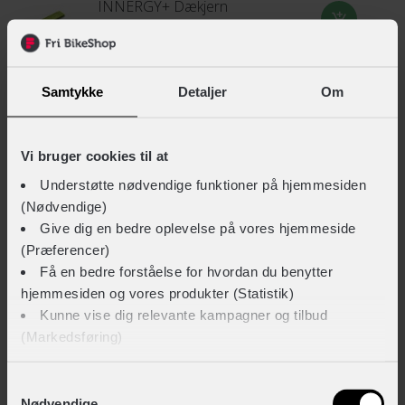
INNERGY+ Dækjern
+ 15,-
Samtykke
Detaljer
Om
INNERGY Multi-ventiladapter sæt
+ 29,-
Vi bruger cookies til at
Understøtte nødvendige funktioner på hjemmesiden
(Nødvendige)
Rema Tip Top TT 04 sport lappegrej med 6 lapper
Give dig en bedre oplevelse på vores hjemmeside
+ 39,-
(Præferencer)
Få en bedre forståelse for hvordan du benytter
hjemmesiden og vores produkter (Statistik)
Kunne vise dig relevante kampagner og tilbud
Weldtite lappegrej med 2 dækjern og 6 lapper
(Markedsføring)
+ 39,-
Klik på ‘OK’ for at give os dit samtykke til at bruge
Samtykkevalg
Nødvendige