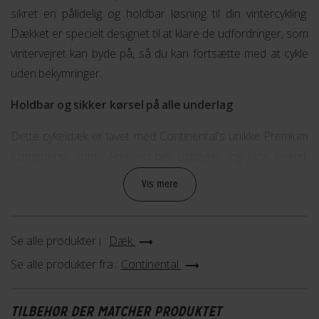
sikret en pålidelig og holdbar løsning til din vintercykling.
Dækket er specielt designet til at klare de udfordringer, som
vintervejret kan byde på, så du kan fortsætte med at cykle
uden bekymringer.
Holdbar og sikker kørsel på alle underlag
Dette cykeldæk er lavet med Continental's unikke Premium
Compound, som sikrer en høj slidstyrke og lang levetid.
Samtidig er dækket udstyret med en speciel mønsterdesign,
Vis mere
der giver et godt greb på både sne, is og våde veje. Du kan
derfor føle dig tryg og sikker, uanset hvilket underlag du
cykler på.
Se alle produkter i :
Dæk
Se alle produkter fra :
Continental
Nem montering og kompatibilitet
Continental Top CONTACT Winter II Premium er nemt at
TILBEHØR DER MATCHER PRODUKTET
montere på din cykel og passer til de fleste 27,5 tommer hjul.