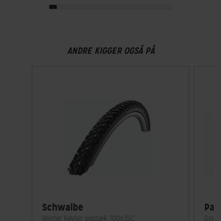
ANDRE KIGGER OGSÅ PÅ
Schwalbe
Pan
Winter Kevlar pigdæk 700x35C
Grave