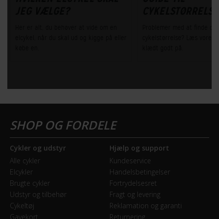
JEG VÆLGE?
CYKELSTØRRELS
Her er alt, du behøver at vide om en
Problemer med at finde den
elcykel, når du skal ud og kigge på eller
cykelstørrelse? Læs vores g
købe en.
klædt godt på.
Cykler og udstyr
Hjælp og support
Alle cykler
Kundeservice
Elcykler
Handelsbetingelser
Brugte cykler
Fortrydelsesret
Udstyr og tilbehør
Fragt og levering
Cykeltøj
Reklamation og garanti
Gavekort
Returnering