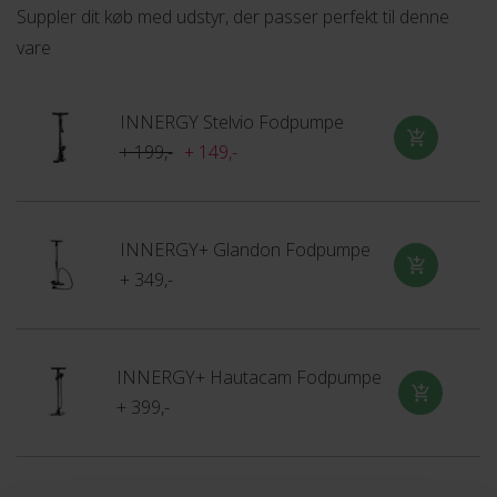
Suppler dit køb med udstyr, der passer perfekt til denne
Dækket er også kompatibelt med de fleste cykeltyper, så
vare
uanset om du kører på mountainbike, citybike eller
racercykel, kan du drage fordel af dets egenskaber.
INNERGY Stelvio Fodpumpe
Køb dine nye Continental Top CONTACT Winter II Premium
+ 199,-
+ 149,-
27,5 X 2,00 cykeldæk online eller reserver dem i din lokale Fri
BikeShop butik og få en sikker og holdbar løsning til din
vintercykling.
INNERGY+ Glandon Fodpumpe
+ 349,-
INNERGY+ Hautacam Fodpumpe
+ 399,-