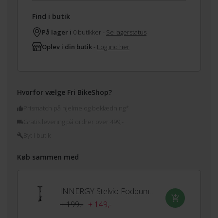
Find i butik
På lager i
0 butikker -
Se lagerstatus
Oplev i din butik
-
Log ind her
Hvorfor vælge Fri BikeShop?
Prismatch på hjelme og beklædning*
Gratis levering på ordrer over 499,-
Byt i butik
Køb sammen med
INNERGY Stelvio Fodpumpe
+ 199,-
+ 149,-