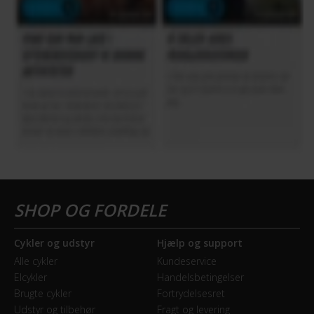
Cykler og udstyr
Hjælp og support
Alle cykler
Kundeservice
Elcykler
Handelsbetingelser
Brugte cykler
Fortrydelsesret
Udstyr og tilbehør
Fragt og levering