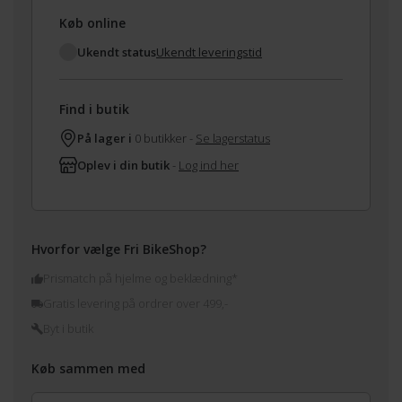
Køb online
Ukendt status
Ukendt leveringstid
Find i butik
På lager i
0 butikker -
Se lagerstatus
Oplev i din butik
-
Log ind her
Hvorfor vælge Fri BikeShop?
Prismatch på hjelme og beklædning*
Gratis levering på ordrer over 499,-
Byt i butik
Køb sammen med