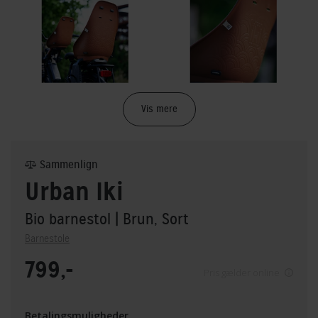
Vis mere
Sammenlign
Urban Iki
Bio barnestol
| Brun, Sort
Barnestole
799,-
Pris gælder online
Betalingsmuligheder