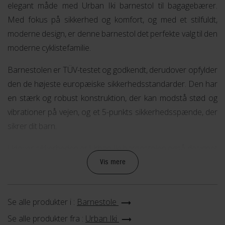
elegant måde med Urban Iki barnestol til bagagebærer.
Med fokus på sikkerhed og komfort, og med et stilfuldt,
moderne design, er denne barnestol det perfekte valg til den
moderne cyklistefamilie.
Barnestolen er TÜV-testet og godkendt, derudover opfylder
den de højeste europæiske sikkerhedsstandarder. Den har
en stærk og robust konstruktion, der kan modstå stød og
vibrationer på vejen, og et 5-punkts sikkerhedsspænde, der
sikrer dit barn.
Udover sikkerheden er Urban Iki barnestolen også designet
med fokus på komfort for dit barn. Med en blød siddeflade,
Vis mere
justerbare fodstøtter, -stropper og luk-sikkerhedsspændet,
som alt sammen kan justeres med én hånd, vil dit barn sidde
Se alle produkter i :
Barnestole
komfortabelt og sikkert under hele cykelturen. Derudover
har barnestolen en integreret nakkestøtte for at sikre, at dit
Se alle produkter fra :
Urban Iki