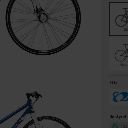
Ci
Moun
Fra:
Udstyret
Indv