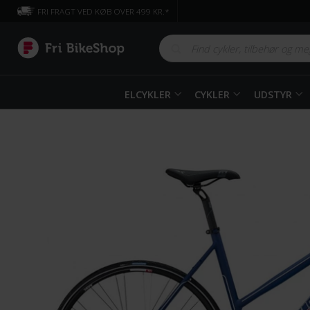
FRI FRAGT VED KØB OVER 499 KR.*
ELCYKLER
CYKLER
UDSTYR