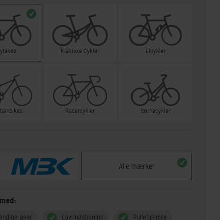
tybikes
Klasiske Cykler
Elcykler
tainbikes
Racercykler
Børnecykler
Alle mærker
 med:
endige gear
Lav indstigning
Rullebremse