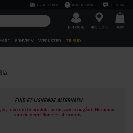
NYHEDSBREV
KUNDESERVICE
KONTAKT
MIN PROFIL
FIND BUTIK
KURV
SMART
ERHVERV
VÆRKSTED
TILBUD
 Blå
FIND ET LIGNENDE ALTERNATIV
ager, men dette produkt er desværre udgået. Herunder
kan du nemt finde et alternativ.