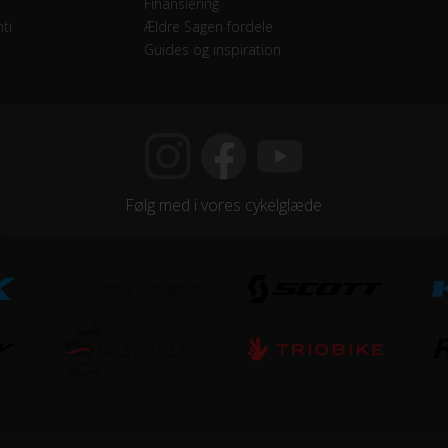
Finansiering
ti
Ældre Sagen fordele
Guides og inspiration
c / 28in
Følg med i vores cykelglæde
minium
minium
indstigning