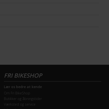
Lær os bedre at kende
Om Fri BikeShop
Butikker og åbningstider
Værksted og service