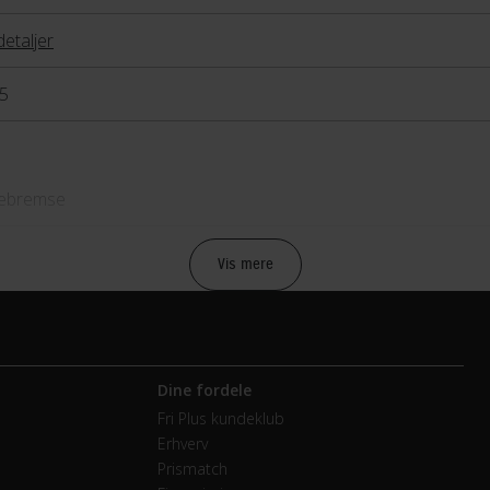
detaljer
5
lebremse
lebremse
Vis mere
mano Nexus
Dine fordele
vendige gear
Fri Plus kundeklub
Erhverv
mano
Prismatch