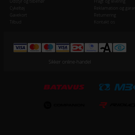
Udstyr og tilbehør
Fragt og levering
Samlet antal gear
7
Cykeltøj
Reklamation og garan
Gavekort
Returnering
Tilbud
Kontakt os
HJUL & DÆK
Hjul
700
KOMPONENTER
Sikker online-handel
Styrlås
Nej
STEL
Ramme
Alu
Stelmateriale
Alu
Steltype
Lav 