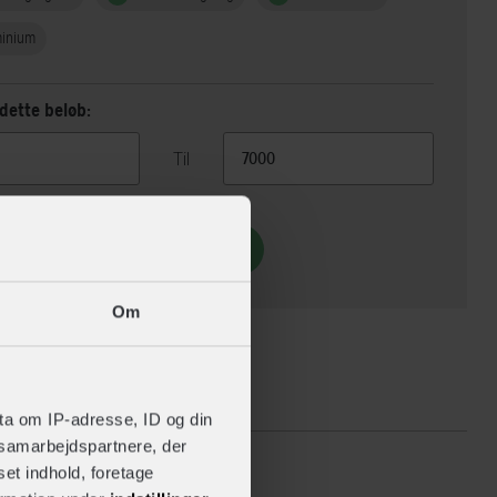
minium
dette beløb:
Til
Vis 5 alternativer
Om
ikationer
ta om IP-adresse, ID og din
s samarbejdspartnere, der
set indhold, foretage