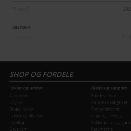
Model år
202
BREMSER
Bagbremse
Rul
Forbremse
Rul
GEAR
Geartype
Ind
Cykler og udstyr
Hjælp og support
Kranksæt
Alu
Alle cykler
Kundeservice
Elcykler
Handelsbetingelser
Samlet antal gear
7
Brugte cykler
Fortrydelsesret
Udstyr og tilbehør
Fragt og levering
Skiftegreb
Tom
Cykeltøj
Reklamation og garan
Gavekort
Returnering