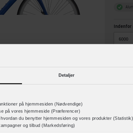
Alu
Indenfor 
Detaljer
unktioner på hjemmesiden (Nødvendige)
lse
Specif
lse på vores hjemmeside (Præferencer)
r hvordan du benytter hjemmesiden og vores produkter (Statistik)
kampagner og tilbud (Markedsføring)