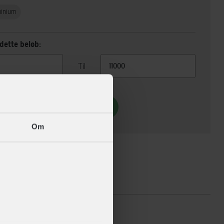
minium
dette beløb:
Til
Vis 7 alternativer
Om
ikationer