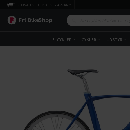
FRI FRAGT VED KØB OVER 499 KR.*
ELCYKLER
CYKLER
UDSTYR