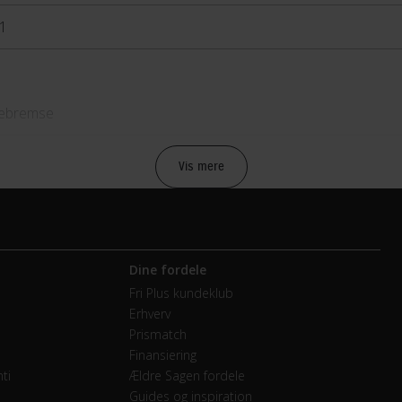
1
lebremse
lebremse
Vis mere
vendige gear
Dine fordele
minium sølv/blå 46T
Fri Plus kundeklub
Erhverv
Prismatch
Finansiering
melskifter
ti
Ældre Sagen fordele
Guides og inspiration