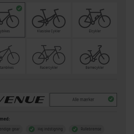
tybikes
Klasiske Cykler
Elcykler
tainbikes
Racercykler
Børnecykler
Alle mærker
 med:
endige gear
Høj indstigning
Rullebremse