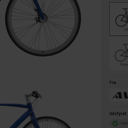
Ci
Moun
Fra:
Udstyret
Indv