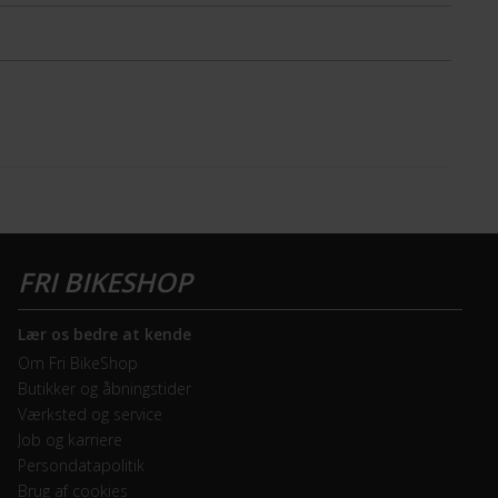
Lær os bedre at kende
Om Fri BikeShop
Butikker og åbningstider
Værksted og service
Job og karriere
Persondatapolitik
Brug af cookies