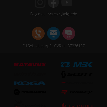
Samlet antal gear
22
Følg med i vores cykelglæde
Skiftegreb
Shimano Tommelskifter
HJUL & DÆK
Fri Selskabet ApS · CVR-nr. 37236187
Dæk
Schwalbe Spicer K-Guard 30-622
Hjulstørrelse
28″
KOMPONENTER
Frempind