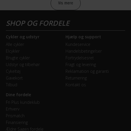
Vis mere
BREMSER
Bagbremse
Hydraulisk skivebremse
Cykler og udstyr
Hjælp og support
Alle cykler
Kundeservice
Forbremse
Elcykler
Handelsbetingelser
Hydraulisk skivebremse
Brugte cykler
Fortrydelsesret
Udstyr og tilbehør
Fragt og levering
Cykeltøj
Reklamation og garanti
GEAR
Gavekort
Returnering
Tilbud
Kontakt os
Bagskifter
Shimano 105
Dine fordele
Fri Plus kundeklub
Drivlinje
Erhverv
Prismatch
Kædetræk
Finansiering
Ældre Sagen fordele