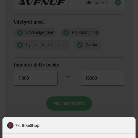
Alle mærker
Udstyret med:
Udvendige gear
Høj indstigning
Hydraulisk skivebremse
Carbon
Indenfor dette beløb:
Til
Vis 3 alternativer
Beskrivelse
Specifikationer