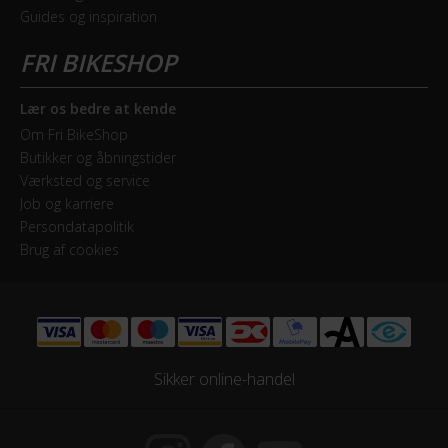
Forskifter
Guides og inspiration
Shimano 105
Frontklinger
2x - Double
Lær os bedre at kende
Om Fri BikeShop
Geargruppe
Butikker og åbningstider
Shimano 105
Værksted og service
Job og karriere
Persondatapolitik
Geartype
Brug af cookies
Udvendige gear
Kassette
Shimano CS-R7000 11sp 11-32T
Sikker online-handel
Kranksæt
Shimano Shimano FC-R7000 50/34T 170mm