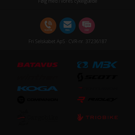
Følg med i vores cykelglæde
UDSTYR
Skærme
Ja
Fri Selskabet ApS · CVR-nr. 37236187