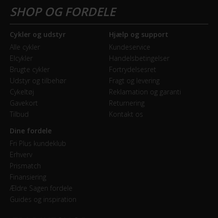
BREMSER
Bagbremse
Cykler og udstyr
Hjælp og support
Mekanisk fælgbremse
Alle cykler
Kundeservice
Elcykler
Handelsbetingelser
Forbremse
Brugte cykler
Fortrydelsesret
Mekanisk fælgbremse
Udstyr og tilbehør
Fragt og levering
Cykeltøj
Reklamation og garanti
Gavekort
Returnering
GEAR
Tilbud
Kontakt os
Geartype
Dine fordele
Indvendige gear
Fri Plus kundeklub
Erhverv
Samlet antal gear
Prismatch
1
Finansiering
Ældre Sagen fordele
Guides og inspiration
KOMPONENTER