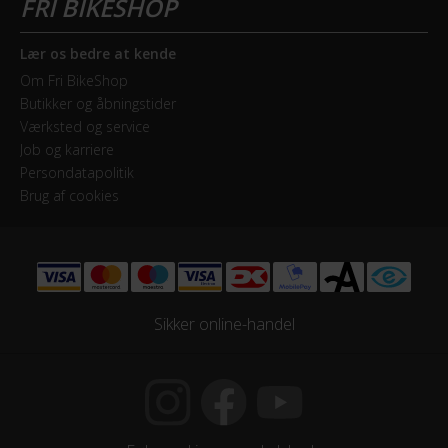
Styrlås
Nej
Lær os bedre at kende
Om Fri BikeShop
Butikker og åbningstider
STEL
Værksted og service
Job og karriere
Forgaffel
Persondatapolitik
, Fast
Brug af cookies
Ramme
Aluminium
Stelmateriale
Sikker online-handel
Aluminium
Steltype
Høj indstigning