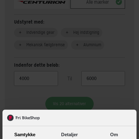
Alle mærker
Udstyret med:
Indvendige gear
Høj indstigning
Mekanisk fælgbremse
Aluminium
Indenfor dette beløb:
Til
Vis 20 alternativer
Beskrivelse
Specifikationer
Samtykke
Detaljer
Om