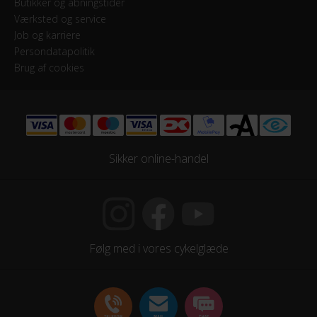
Butikker og åbningstider
Shimano
Værksted og service
Job og karriere
Persondatapolitik
HJUL & DÆK
Brug af cookies
Hjul
28 tommer
Hjulstørrelse
Sikker online-handel
28″
KOMPONENTER
Styrlås
Følg med i vores cykelglæde
Nej
STEL