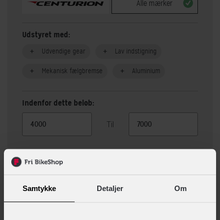
Alle mærker
Udstyret med:
Udvendige gear
Lav indstigning
Mekanisk fælgbremse
Aluminium
Indenfor dette beløb:
Til
Vis 52 alternativer
Samtykke
Detaljer
Om
Beskrivelse
Specifikationer