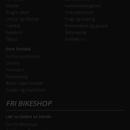
Forbremse
Elcykler
Handelsbetingelser
Mekanisk fælgbremse
Brugte cykler
Fortrydelsesret
Udstyr og tilbehør
Fragt og levering
Cykeltøj
Reklamation og garanti
GEAR
Gavekort
Returnering
Tilbud
Kontakt os
Bagskifter
Shimano Claris
Dine fordele
Fri Plus kundeklub
Geartype
Erhverv
Prismatch
Udvendige gear
Finansiering
Ældre Sagen fordele
Kranksæt
Guides og inspiration
Shimano
Samlet antal gear
8
Lær os bedre at kende
Om Fri BikeShop
Skiftegreb