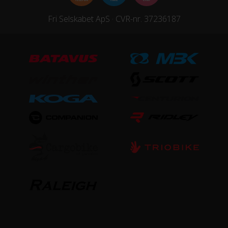
Forgaffel
Fri Selskabet ApS · CVR-nr. 37236187
Fast forgaffel
Ramme
Aluminium
Stelmateriale
Aluminium
Steltype
Lav indstigning
STØRRELSE OG VÆGT
Vægt
11,3 kg