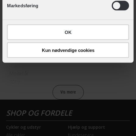
EAN
Markedsføring
5712704012351, 5712704012368, 5712704012375
Hovedprodukt ID
OK
12-903182519
Sikkerheds- og producentinfo
Kun nødvendige cookies
Vis detaljer
Model år
2019
Vis mere
BREMSER
Bagbremse
Mekanisk fælgbremse
Cykler og udstyr
Hjælp og support
Alle cykler
Kundeservice