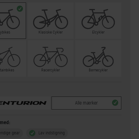
tybikes
Klasiske Cykler
Elcykler
tainbikes
Racercykler
Børnecykler
Alle mærker
 med:
endige gear
Lav indstigning