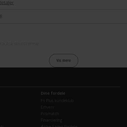
detaljer
8
raulisk skivebremse
raulisk skivebremse
Vis mere
mano Claris
Dine fordele
endige gear
Fri Plus kundeklub
Erhverv
mano 44T
Prismatch
Finansiering
ti
Ældre Sagen fordele