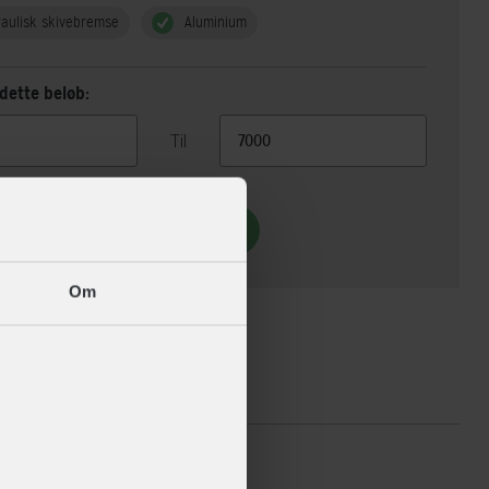
aulisk skivebremse
Aluminium
dette beløb:
Til
Vis 3 alternativer
Om
ikationer