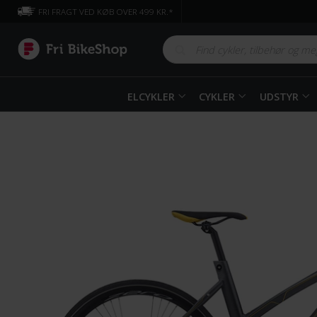
FRI FRAGT VED KØB OVER 499 KR.*
ELCYKLER
CYKLER
UDSTYR