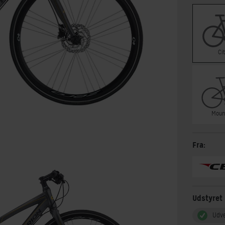
Ci
Moun
Fra:
Udstyret
Udv