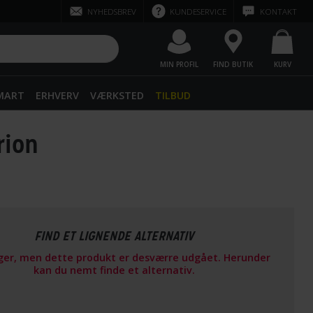
NYHEDSBREV
KUNDESERVICE
KONTAKT
MIN PROFIL
FIND BUTIK
KURV
SMART
ERHVERV
VÆRKSTED
TILBUD
rion
FIND ET LIGNENDE ALTERNATIV
ager, men dette produkt er desværre udgået. Herunder
kan du nemt finde et alternativ.