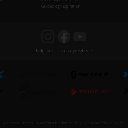
Guides og inspiration
mano Tommelskifter
e Attiitude Antpunture 700x28
Følg med i vores cykelglæde
minium
Bemærk! Din bestilling er først bindende, når vi har bekræftet din ordre.
minium