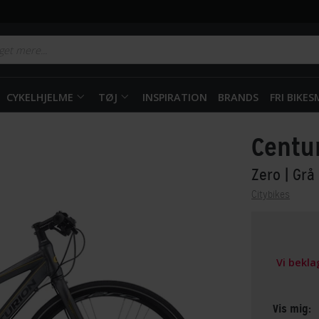
CYKELHJELME
TØJ
INSPIRATION
BRANDS
FRI BIKE
Centu
Zero
| Grå
Citybikes
Vi bekl
Vis mig: