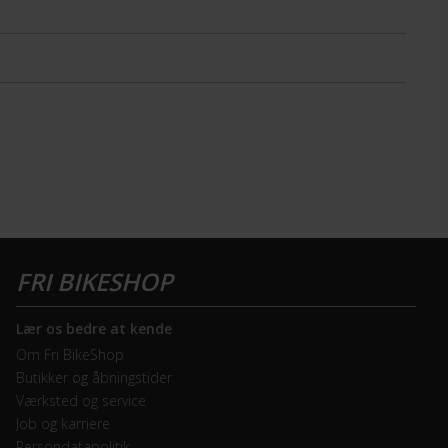
Lær os bedre at kende
Om Fri BikeShop
Butikker og åbningstider
Værksted og service
Job og karriere
Persondatapolitik