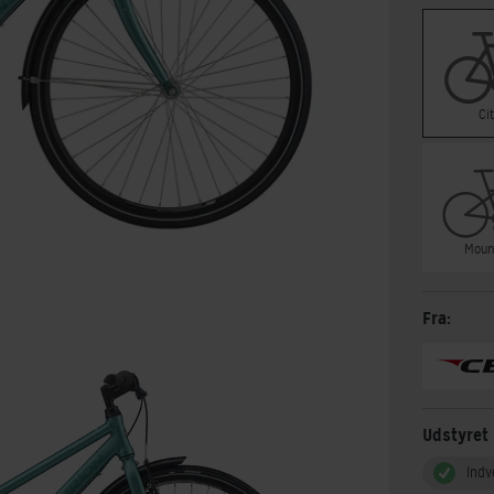
Ci
Moun
Fra:
Udstyret
Indv