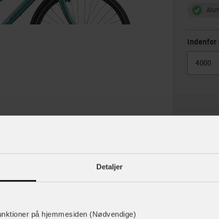
Alu
Indenfor 
Detaljer
lse
Specif
unktioner på hjemmesiden (Nødvendige)