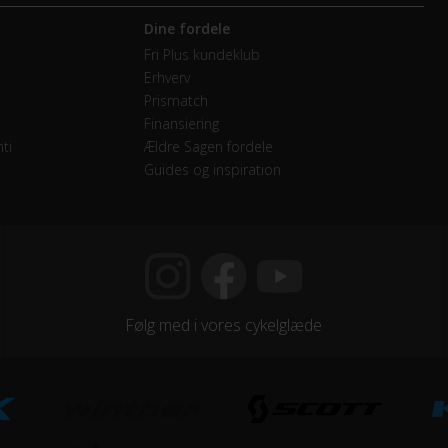
Dine fordele
 Single
Fri Plus kundeklub
Erhverv
mano Nexus
Prismatch
Finansiering
vendige gear
ti
Ældre Sagen fordele
Guides og inspiration
minium sort 46T
jegreb
Følg med i vores cykelglæde
e Attitude Antipuncture by Panaracer 700Cx28