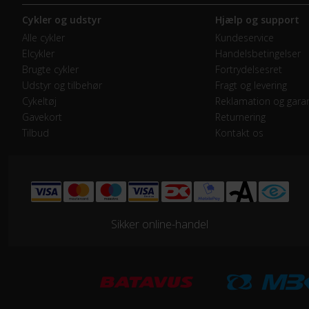
Cykler og udstyr
Hjælp og support
Frontklinger
1x -
Alle cykler
Kundeservice
Elcykler
Handelsbetingelser
Geargruppe
Shi
Brugte cykler
Fortrydelsesret
Udstyr og tilbehør
Fragt og levering
Geartype
Ind
Cykeltøj
Reklamation og garan
Gavekort
Returnering
Tilbud
Kontakt os
Kranksæt
Alu
Samlet antal gear
7
Skiftegreb
Dre
Sikker online-handel
HJUL & DÆK
Dæk
Bik
Hjulstørrelse
28″