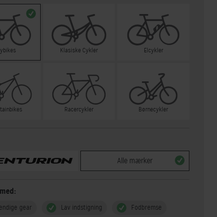
tybikes
Klasiske Cykler
Elcykler
tainbikes
Racercykler
Børnecykler
Alle mærker
 med:
endige gear
Lav indstigning
Fodbremse