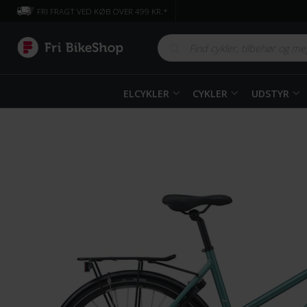
FRI FRAGT VED KØB OVER 499 KR.*
ELCYKLER
CYKLER
UDSTYR