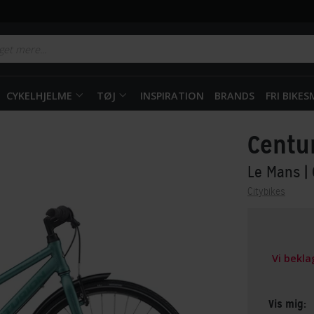
CYKELHJELME
TØJ
INSPIRATION
BRANDS
FRI BIKE
Centu
Le Mans
|
Citybikes
Vi bekl
Vis mig: