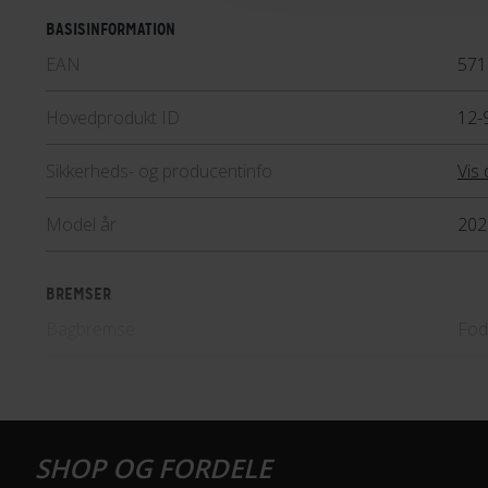
BASISINFORMATION
EAN
571
Hovedprodukt ID
12-
Sikkerheds- og producentinfo
Vis 
Model år
202
BREMSER
Bagbremse
Fod
Forbremse
Mek
GEAR
Drivlinje
Kæd