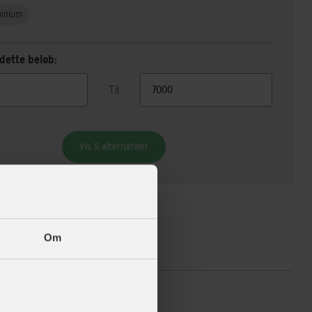
minium
dette beløb:
Til
Vis 5 alternativer
Om
ikationer