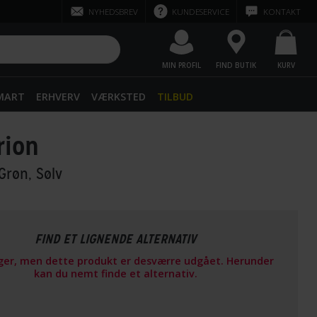
NYHEDSBREV
KUNDESERVICE
KONTAKT
MIN PROFIL
FIND BUTIK
KURV
SMART
ERHVERV
VÆRKSTED
TILBUD
rion
 Grøn, Sølv
FIND ET LIGNENDE ALTERNATIV
ager, men dette produkt er desværre udgået. Herunder
kan du nemt finde et alternativ.