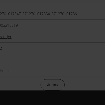
2701017847, 5712701017854, 5712701017861
903216819
detaljer
2
bremse
anisk fælgbremse
Vis mere
etræk