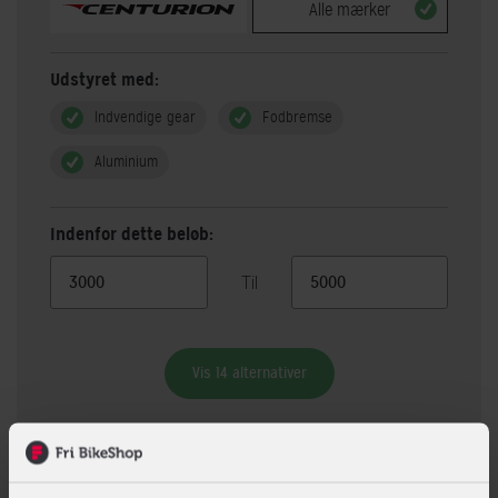
Alle mærker
Udstyret med:
Indvendige gear
Fodbremse
Aluminium
Indenfor dette beløb:
Til
Vis 14 alternativer
Beskrivelse
Specifikationer