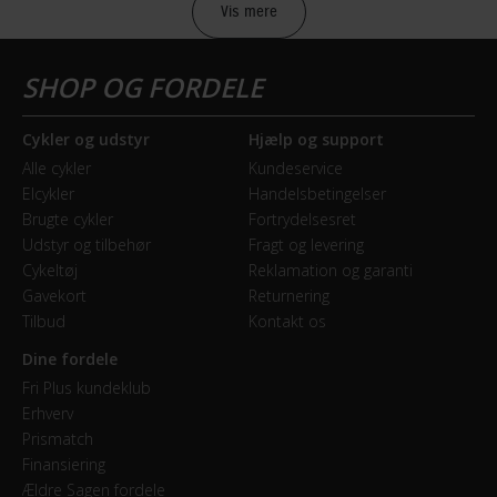
Vis mere
Sikkerheds- og producentinfo
Vis detaljer
Model år
Cykler og udstyr
Hjælp og support
2022
Alle cykler
Kundeservice
Elcykler
Handelsbetingelser
BREMSER
Brugte cykler
Fortrydelsesret
Udstyr og tilbehør
Fragt og levering
Bagbremse
Cykeltøj
Reklamation og garanti
Fodbremse
Gavekort
Returnering
Tilbud
Kontakt os
Forbremse
Dine fordele
Mekanisk fælgbremse
Fri Plus kundeklub
Erhverv
Prismatch
GEAR
Finansiering
Ældre Sagen fordele