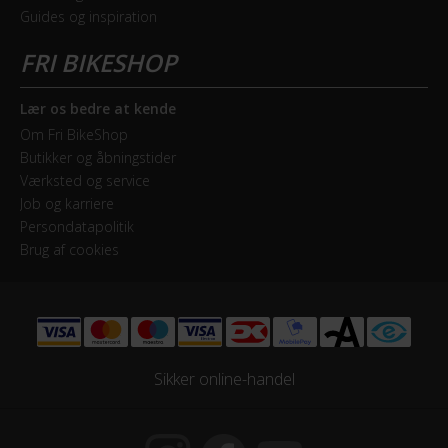
Drivlinje
Guides og inspiration
Kædetræk
Geargruppe
Shimano Nexus
Lær os bedre at kende
Om Fri BikeShop
Geartype
Butikker og åbningstider
Indvendige gear
Værksted og service
Job og karriere
Persondatapolitik
Samlet antal gear
Brug af cookies
3
Skiftegreb
Shimano Shimano Nexus
Sikker online-handel
HJUL & DÆK
Dæk