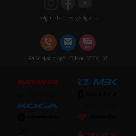
20x1,75
Følg med i vores cykelglæde
Hjulstørrelse
20″
KOMPONENTER
Fri Selskabet ApS · CVR-nr. 37236187
Frempind
Fast
Pedaler
Yes
Sadelpind
Fast