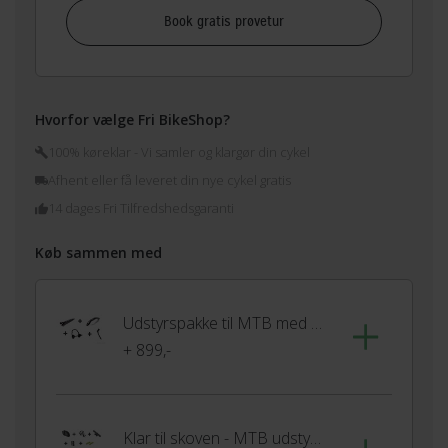
Book gratis prøvetur
Hvorfor vælge Fri BikeShop?
100% køreklar - Vi samler og klargør din cykel
Afhent eller få leveret din nye cykel gratis
14 dages Fri Tilfredshedsgaranti
Køb sammen med
Udstyrspakke til MTB med udvendige gear
+ 899,-
Klar til skoven - MTB udstyrspakke