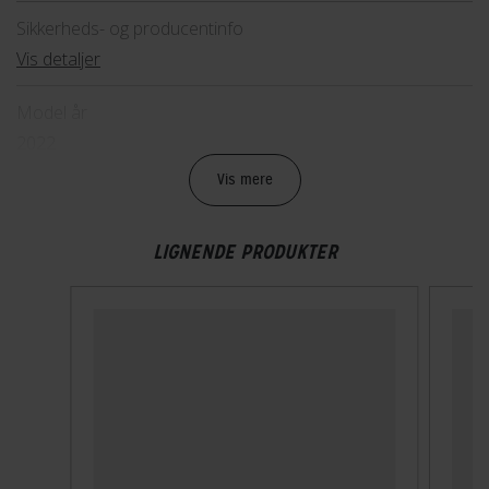
Sikkerheds- og producentinfo
Vis detaljer
Model år
2022
Vis mere
Mountainbike type
Trail
LIGNENDE PRODUKTER
BREMSER
Bagbremse
Hydraulisk skivebremse
Forbremse
Hydraulisk skivebremse