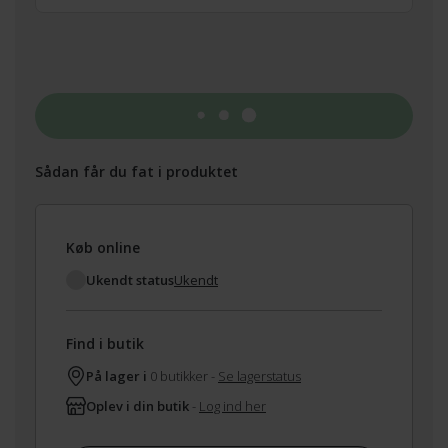
Tilføj til kurv
Sådan får du fat i produktet
Køb online
Ukendt status
Ukendt
Find i butik
På lager i
0 butikker -
Se lagerstatus
Oplev i din butik
-
Log ind her