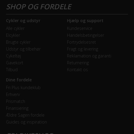
Høj indstigning
Cykler og udstyr
Hjælp og support
Alle cykler
Kundeservice
Elcykler
Handelsbetingelser
Brugte cykler
Fortrydelsesret
Udstyr og tilbehør
Fragt og levering
Cykeltøj
Reklamation og garanti
Gavekort
Returnering
Tilbud
Kontakt os
Dine fordele
Fri Plus kundeklub
Erhverv
Prismatch
Finansiering
Ældre Sagen fordele
Guides og inspiration