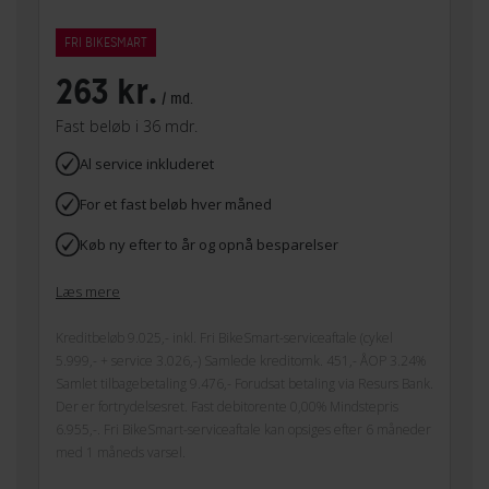
FRI BIKESMART
263 kr.
/ md.
Fast beløb i 36 mdr.
Al service inkluderet
For et fast beløb hver måned
Køb ny efter to år og opnå besparelser
Læs mere
Kreditbeløb 9.025,- inkl. Fri BikeSmart-serviceaftale (cykel
5.999,- + service 3.026,-) Samlede kreditomk. 451,- ÅOP 3.24%
Samlet tilbagebetaling 9.476,- Forudsat betaling via Resurs Bank.
Der er fortrydelsesret. Fast debitorente 0,00% Mindstepris
6.955,-. Fri BikeSmart-serviceaftale kan opsiges efter 6 måneder
med 1 måneds varsel.