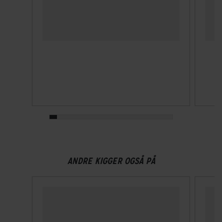
GEAR
Drivlinje
Kædetræk
Geargruppe
Shimano Tourney
Geartype
Udvendige gear
Samlet antal gear
ANDRE KIGGER OGSÅ PÅ
21
Skiftegreb
Shimano Shimano Tourney