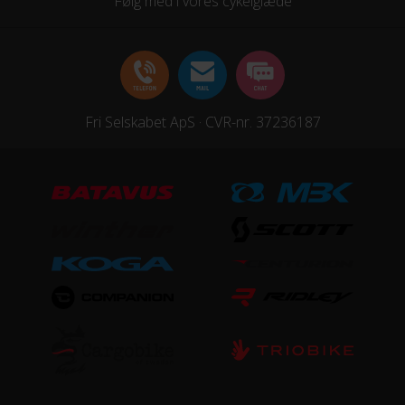
Følg med i vores cykelglæde
Fri Selskabet ApS · CVR-nr. 37236187