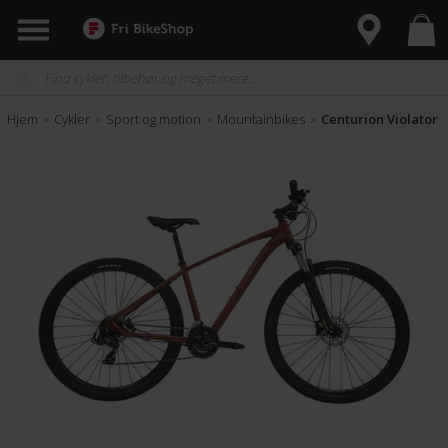
Hjem
Cykler
Sport og motion
Mountainbikes
Centurion Violator
>
>
>
>