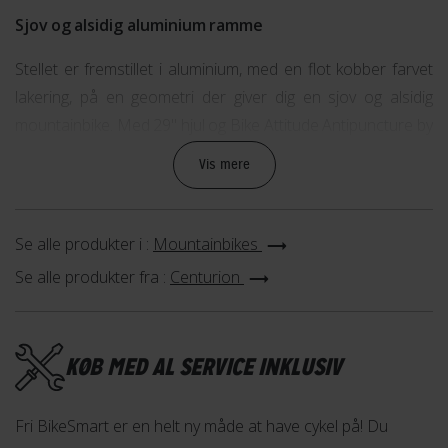
Sjov og alsidig aluminium ramme
Stellet er fremstillet i aluminium, med en flot kobber farvet
lakering, på en geometri der giver dig en sjov og alsidig
mountainbike. Med 29" hjul og Bike Attitude Antipuncture by
Panaracer 700Cx35 dæk får du samtidig en cykel med godt
Vis mere
vejgreb og en høj topfart.
I ét med underlaget
Se alle produkter i :
Mountainbikes
Cyklen er udstyret med en mekanisk affjedret Suspension
Se alle produkter fra :
Centurion
forgaffel, med en vandring på mm, som gør den ideel til
skovens tekniske spor.
KØB MED AL SERVICE INKLUSIV
Komponenter designet til skovens terræn
Centurion Violator kommer med effektiv hydraulisk
Fri BikeSmart er en helt ny måde at have cykel på! Du
skivebremse og gearkomponenter fra Shimano Tourney.