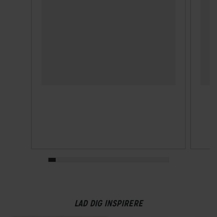
HJUL & DÆK
Dæk
Bike Attitude Antipuncture by Panaracer 700Cx35
Hjulstørrelse
29″
KOMPONENTER
Frempind
Fast
Pedaler
Yes
LAD DIG INSPIRERE
Sadelpind