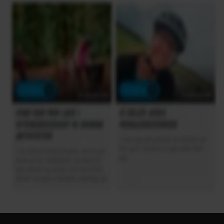
Fast
STEL
Forgaffel
Suspension, Mekanisk affjedret
Kabelføring
Udvendig
Ramme
MTB
Stelmateriale
Aluminium
Steltype