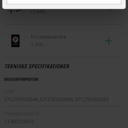
Klar til skoven - MTB udstyrspakke
+ 1.449,-
Fri Livstidsservice
+ 299,-
TEKNISKE SPECIFIKATIONER
BASISINFORMATION
EAN
5712701020649, 5712701020656, 5712701020663
Hovedprodukt ID
12-903229615