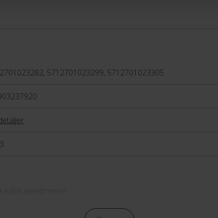
2701023282, 5712701023299, 5712701023305
903237920
detaljer
3
raulisk skivebremse
raulisk skivebremse