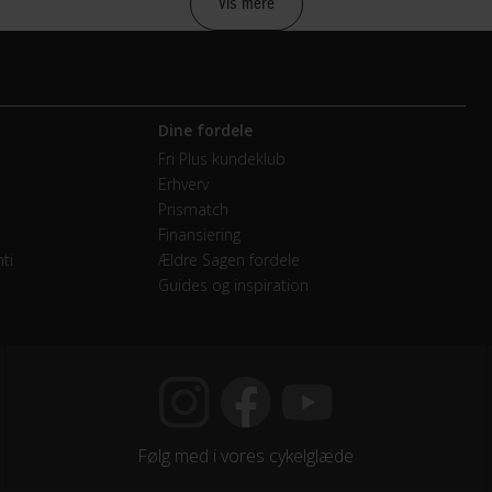
Vis mere
etræk
Dine fordele
mano Nexus
Fri Plus kundeklub
Erhverv
vendige gear
Prismatch
Finansiering
minium sort 42T
ti
Ældre Sagen fordele
Guides og inspiration
mano Nexus
Følg med i vores cykelglæde
e Attitude Antipuncture by Panaracer 700Cx35