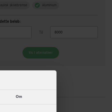
aulisk skivebremse
Aluminium
dette beløb:
Til
Vis 1 alternativer
ikationer
Om