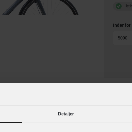
Hydr
Indenfor 
lse
Specif
Detaljer