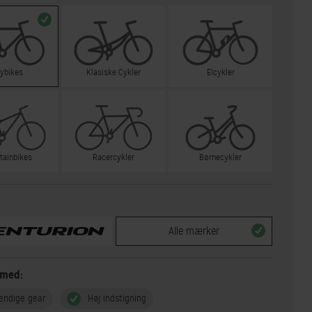
tybikes
Klasiske Cykler
Elcykler
tainbikes
Racercykler
Børnecykler
Alle mærker
 med:
endige gear
Høj indstigning