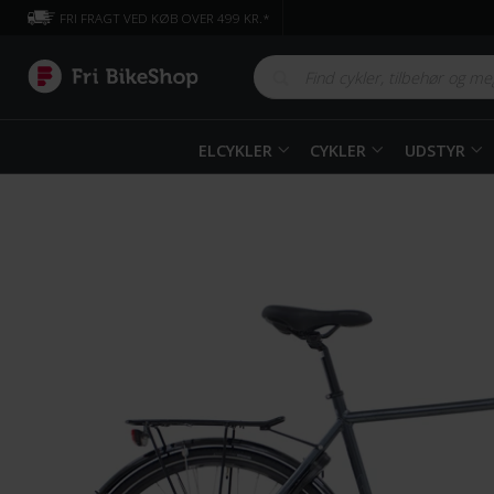
FRI FRAGT VED KØB OVER 499 KR.*
ELCYKLER
CYKLER
UDSTYR