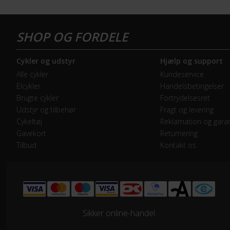
GEAR
Drivlinje
Kæd
Cykler og udstyr
Hjælp og support
Geargruppe
Shi
Alle cykler
Kundeservice
Elcykler
Handelsbetingelser
Geartype
Ind
Brugte cykler
Fortrydelsesret
Udstyr og tilbehør
Fragt og levering
Kranksæt
Alu
Cykeltøj
Reklamation og garan
Gavekort
Returnering
Tilbud
Kontakt os
Samlet antal gear
7
Skiftegreb
Shi
HJUL & DÆK
Sikker online-handel
Dæk
Bik