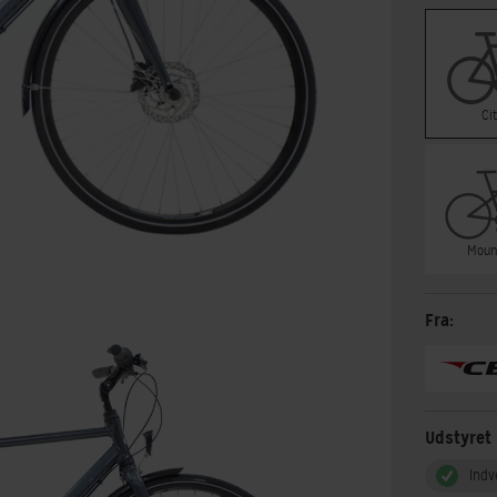
Ci
Moun
Fra:
Udstyret
Indv