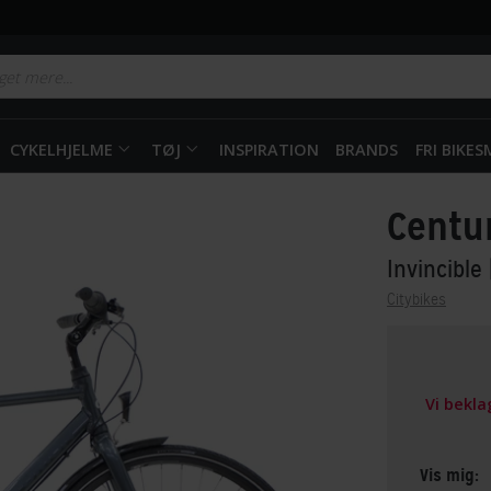
CYKELHJELME
TØJ
INSPIRATION
BRANDS
FRI BIKE
Centu
Invincible
Citybikes
Vi bekl
Vis mig: