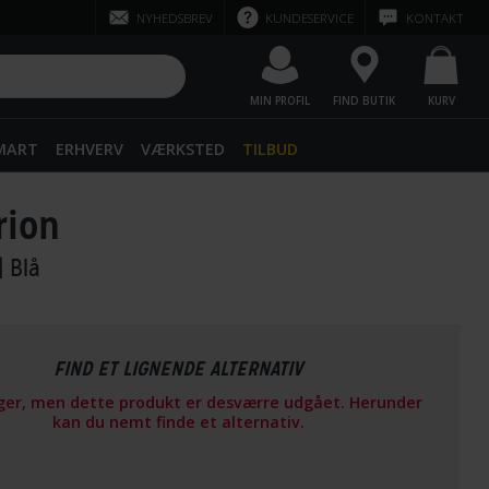
NYHEDSBREV
KUNDESERVICE
KONTAKT
MIN PROFIL
FIND BUTIK
KURV
SMART
ERHVERV
VÆRKSTED
TILBUD
rion
| Blå
FIND ET LIGNENDE ALTERNATIV
ager, men dette produkt er desværre udgået. Herunder
kan du nemt finde et alternativ.