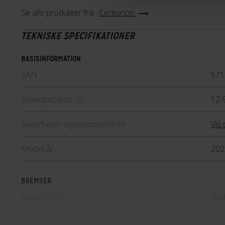
Se alle produkter fra :
Centurion
TEKNISKE SPECIFIKATIONER
BASISINFORMATION
EAN
571
Hovedprodukt ID
12-
Sikkerheds- og producentinfo
Vis 
Model år
202
BREMSER
Bagbremse
Hyd
Forbremse
Hyd