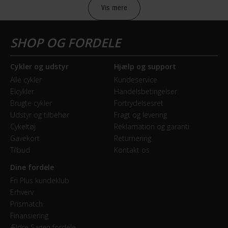
Vis mere
BREMSER
Bagbremse
Cykler og udstyr
Hjælp og support
Fodbremse
Alle cykler
Kundeservice
Elcykler
Handelsbetingelser
Forbremse
Brugte cykler
Fortrydelsesret
Mekanisk fælgbremse
Udstyr og tilbehør
Fragt og levering
Cykeltøj
Reklamation og garanti
Gavekort
Returnering
GEAR
Tilbud
Kontakt os
Geartype
Dine fordele
Indvendige gear
Fri Plus kundeklub
Erhverv
Kranksæt
Prismatch
SR Suntour CW8-SCX 38T 170 mm
Finansiering
Ældre Sagen fordele