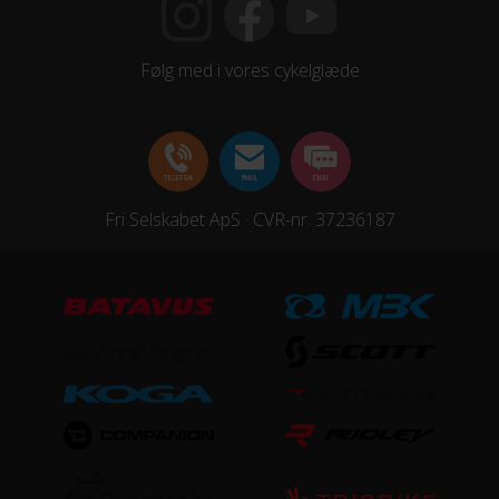
STEL
Forgaffel
Følg med i vores cykelglæde
Stål, Fast
Ramme
Aluminium
Fri Selskabet ApS · CVR-nr. 37236187
Stelmateriale
Aluminium
Steltype
Høj indstigning
UDSTYR
Bagagebærer
Ja