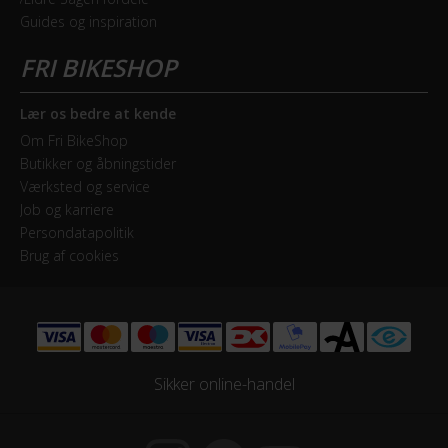
Samlet antal gear
Guides og inspiration
7
Skiftegreb
Lær os bedre at kende
Shimano Shimano
Om Fri BikeShop
Butikker og åbningstider
Værksted og service
HJUL & DÆK
Job og karriere
Persondatapolitik
Dæk
Brug af cookies
Panaracer Bike Attitude Antipuncture
KOMPONENTER
Styrlås
Sikker online-handel
Nej