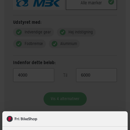
Alle mærker
Udstyret med:
Indvendige gear
Høj indstigning
Fodbremse
Aluminium
Indenfor dette beløb:
Til
Vis 4 alternativer
Beskrivelse
Specifikationer