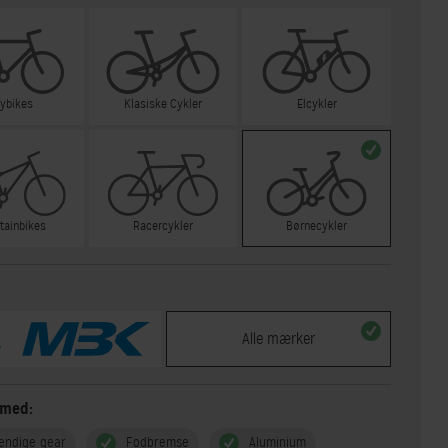
tybikes
Klasiske Cykler
Elcykler
tainbikes
Racercykler
Børnecykler
Alle mærker
 med:
endige gear
Fodbremse
Aluminium