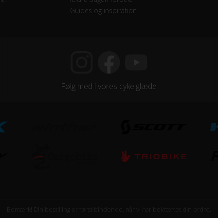
Guides og inspiration
mano Shimano
Følg med i vores cykelglæde
x 1.90
edring, Mekanisk affjedret
minium
minium
Bemærk! Din bestilling er først bindende, når vi har bekræftet din ordre.