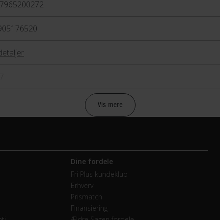
7965200272
905176520
detaljer
7
Vis mere
bremse
anisk fælgbremse
Dine fordele
Fri Plus kundeklub
Erhverv
vendige gear
Prismatch
Finansiering
T
ti
Ældre Sagen fordele