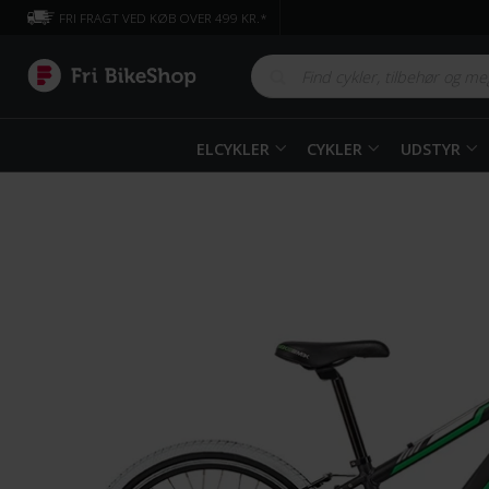
FRI FRAGT VED KØB OVER 499 KR.*
ELCYKLER
CYKLER
UDSTYR