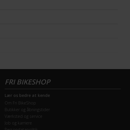
Lær os bedre at kende
Om Fri BikeShop
Butikker og åbningstider
Værksted og service
Job og karriere
Persondatapolitik