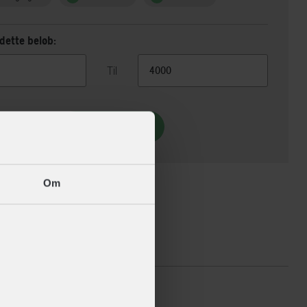
dette beløb:
Til
Vis 19 alternativer
Om
ikationer