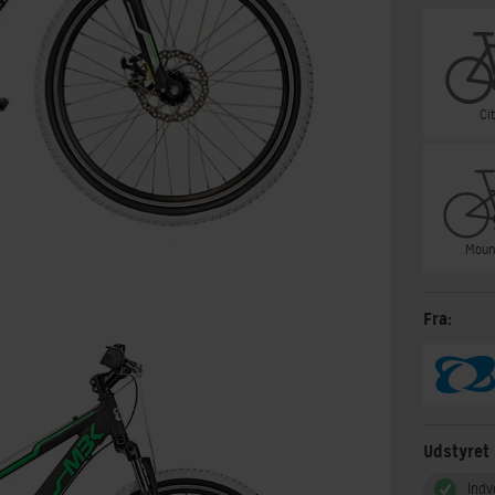
Ci
Moun
Fra:
Udstyret
Indv