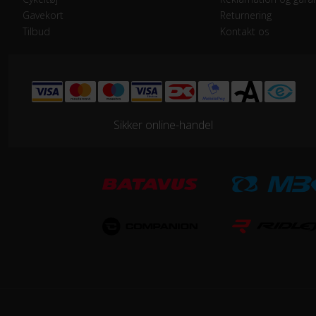
Gavekort
Returnering
Tilbud
Kontakt os
Samlet antal gear
3
Skiftegreb
Shi
HJUL & DÆK
Sikker online-handel
Dæk
20 
STEL
Forgaffel
Affj
Ramme
Alu
Stelmateriale
Alu