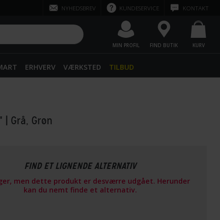
NYHEDSBREV
KUNDESERVICE
KONTAKT
MIN PROFIL
FIND BUTIK
KURV
SMART
ERHVERV
VÆRKSTED
TILBUD
0"
| Grå, Grøn
FIND ET LIGNENDE ALTERNATIV
ager, men dette produkt er desværre udgået. Herunder
kan du nemt finde et alternativ.