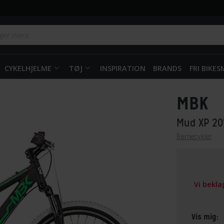
CYKELHJELME
TØJ
INSPIRATION
BRANDS
FRI BIKE
MBK
Mud XP 2
Børnecykler
Vi bekl
Vis mig: