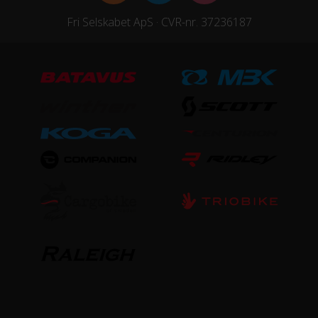
Fri Selskabet ApS · CVR-nr. 37236187
Stelmateriale
Aluminium
UDSTYR
Støtteben
Ja