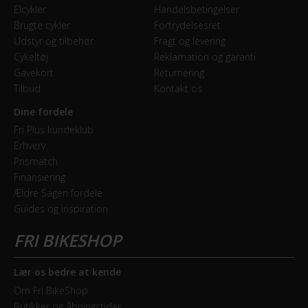
Elcykler
Handelsbetingelser
BREMSER
Brugte cykler
Fortrydelsesret
Udstyr og tilbehør
Fragt og levering
Bagbremse
Cykeltøj
Reklamation og garanti
Fodbremse
Gavekort
Returnering
Tilbud
Kontakt os
Forbremse
Dine fordele
Mekanisk fælgbremse
Fri Plus kundeklub
Erhverv
Prismatch
GEAR
Finansiering
Ældre Sagen fordele
Geartype
Guides og inspiration
Indvendige gear
Kranksæt
40 T
Lær os bedre at kende
Om Fri BikeShop
Samlet antal gear
Butikker og åbningstider