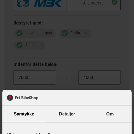
Alle mærker
Udstyret med:
Indvendige gear
Fodbremse
Aluminium
Indenfor dette beløb:
Til
Vis 19 alternativer
Samtykke
Detaljer
Om
Beskrivelse
Specifikationer