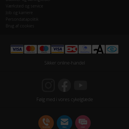
3
Værksted og service
Job og karriere
Persondatapolitik
Skiftegreb
Brug af cookies
Shimano Shimano
HJUL & DÆK
Dæk
Sikker online-handel
20 x 1.90
STEL
Forgaffel
Følg med i vores cykelglæde
Affjedring, Mekanisk affjedret
Ramme
Aluminium