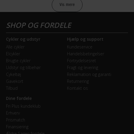
Vis mere
Sikkerheds- og producentinfo
Vis detaljer
Model år
Cykler og udstyr
Hjælp og support
2018
Alle cykler
Kundeservice
Elcykler
Handelsbetingelser
BREMSER
Brugte cykler
Fortrydelsesret
Udstyr og tilbehør
Fragt og levering
Bagbremse
Cykeltøj
Reklamation og garanti
Fodbremse
Gavekort
Returnering
Tilbud
Kontakt os
Forbremse
Dine fordele
Mekanisk fælgbremse
Fri Plus kundeklub
Erhverv
Prismatch
GEAR
Finansiering
Ældre Sagen fordele