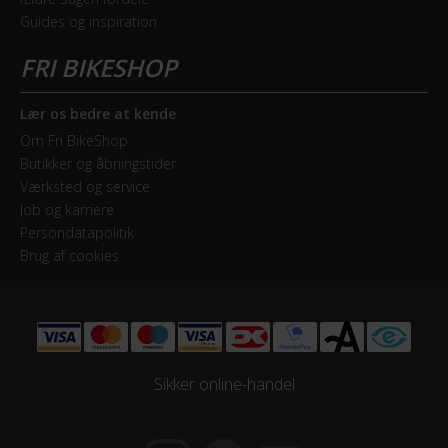
Bagskifter
Guides og inspiration
Shimano Nexus
Geartype
Indvendige gear
Lær os bedre at kende
Om Fri BikeShop
Kranksæt
Butikker og åbningstider
Shimano 36T
Værksted og service
Job og karriere
Persondatapolitik
Samlet antal gear
Brug af cookies
1
Skiftegreb
drejegreb
Sikker online-handel
HJUL & DÆK
Dæk