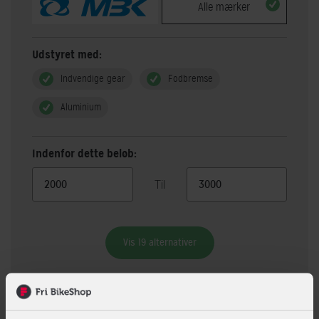
Alle mærker
Udstyret med:
Indvendige gear
Fodbremse
Aluminium
Indenfor dette beløb:
Til
Vis 19 alternativer
Beskrivelse
Specifikationer