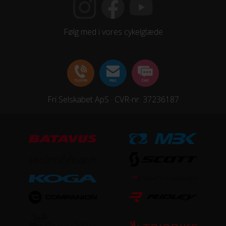
16x1,90 dæk
Følg med i vores cykelglæde
STEL
Forgaffel
Affjedring, Mekanisk affjedret
Fri Selskabet ApS · CVR-nr. 37236187
Ramme
Aluminium
Stelmateriale
Aluminium
UDSTYR
Støtteben