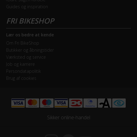
Bagskifter
Guides og inspiration
Shimano Nexus
Geartype
Indvendige gear
Lær os bedre at kende
Om Fri BikeShop
Kranksæt
Butikker og åbningstider
Shimano 36T
Værksted og service
Job og karriere
Persondatapolitik
Samlet antal gear
Brug af cookies
1
Skiftegreb
drejegreb
Sikker online-handel
HJUL & DÆK
Dæk