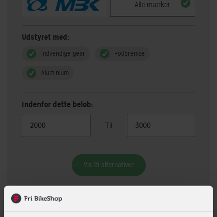
Alle mærker
Udstyret med:
Indvendige gear
Fodbremse
Aluminium
Indenfor dette beløb:
Til
Vis 19 alternativer
Beskrivelse
Specifikationer