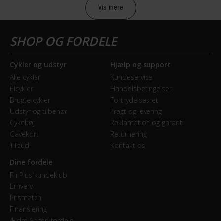
Vis mere
Sikkerheds- og producentinfo
Vis detaljer
Model år
Cykler og udstyr
Hjælp og support
2018
Alle cykler
Kundeservice
Elcykler
Handelsbetingelser
BREMSER
Brugte cykler
Fortrydelsesret
Udstyr og tilbehør
Fragt og levering
Bagbremse
Cykeltøj
Reklamation og garanti
Fodbremse
Gavekort
Returnering
Tilbud
Kontakt os
Forbremse
Dine fordele
Mekanisk fælgbremse
Fri Plus kundeklub
Erhverv
Prismatch
GEAR
Finansiering
Ældre Sagen fordele