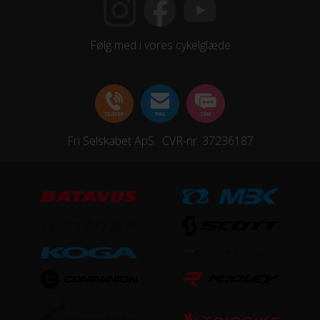
16x1,90 dæk
Følg med i vores cykelglæde
STEL
Forgaffel
Affjedring, Mekanisk affjedret
Fri Selskabet ApS · CVR-nr. 37236187
Ramme
Aluminium
Stelmateriale
Aluminium
UDSTYR
Støtteben