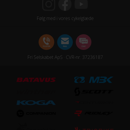
26x1,90 dæk
Følg med i vores cykelglæde
STEL
Forgaffel
Affjedring, Mekanisk affjedret
Fri Selskabet ApS · CVR-nr. 37236187
Ramme
Aluminium
Stelmateriale
Aluminium
UDSTYR
Støtteben