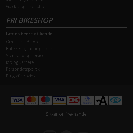
Bagskifter
Guides og inspiration
Shimano Nexus
Geartype
Indvendige gear
Lær os bedre at kende
Om Fri BikeShop
Kranksæt
Butikker og åbningstider
Shimano 44T
Værksted og service
Job og karriere
Persondatapolitik
Samlet antal gear
Brug af cookies
7
Skiftegreb
drejegreb
Sikker online-handel
HJUL & DÆK
Dæk