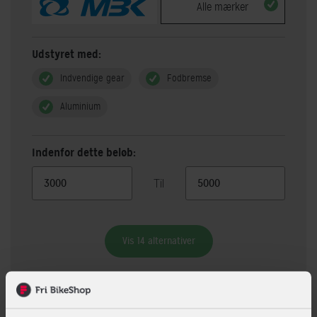
Alle mærker
Udstyret med:
Indvendige gear
Fodbremse
Aluminium
Indenfor dette beløb:
Til
Vis 14 alternativer
Beskrivelse
Specifikationer