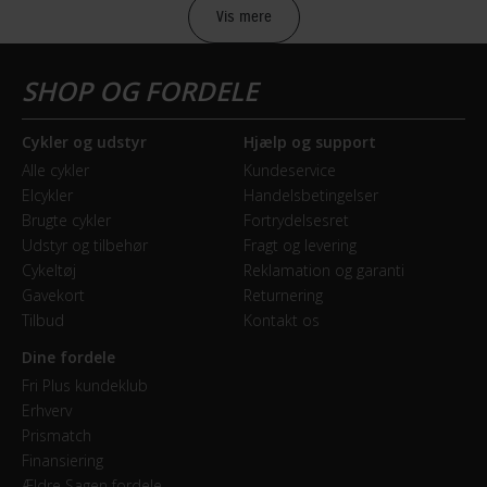
Vis mere
Sikkerheds- og producentinfo
Vis detaljer
Model år
Cykler og udstyr
Hjælp og support
2018
Alle cykler
Kundeservice
Elcykler
Handelsbetingelser
BREMSER
Brugte cykler
Fortrydelsesret
Udstyr og tilbehør
Fragt og levering
Bagbremse
Cykeltøj
Reklamation og garanti
Fodbremse
Gavekort
Returnering
Tilbud
Kontakt os
Forbremse
Dine fordele
Mekanisk fælgbremse
Fri Plus kundeklub
Erhverv
Prismatch
GEAR
Finansiering
Ældre Sagen fordele