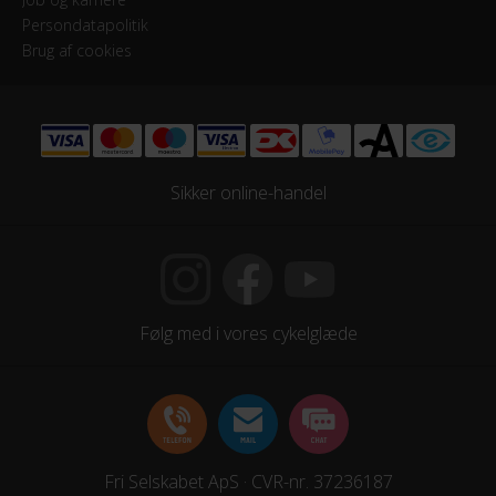
Persondatapolitik
HJUL & DÆK
Brug af cookies
Dæk
Bike Attitude Antipuncture 700x28
Sikker online-handel
KOMPONENTER
Styrlås
Nej
Følg med i vores cykelglæde
STEL
Forgaffel
Stål
Ramme
Fri Selskabet ApS · CVR-nr. 37236187