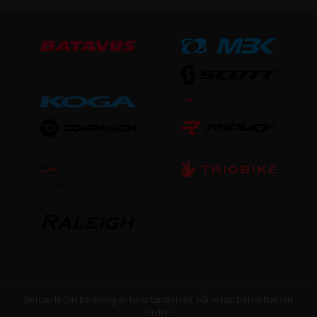
Aluminium
Stelmateriale
Aluminium
Steltype
Lav indstigning
UDSTYR
Skærme
Ja
Støtteben
Ja
Bemærk! Din bestilling er først bindende, når vi har bekræftet din
ordre.