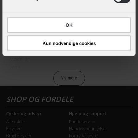
Hovedprodukt ID
12-905188050
OK
Sikkerheds- og producentinfo
Kun nødvendige cookies
Vis detaljer
Model år
2018
Vis mere
BREMSER
Bagbremse
Hydraulisk skivebremse
Cykler og udstyr
Hjælp og support
Alle cykler
Kundeservice
Forbremse
Elcykler
Handelsbetingelser
Hydraulisk skivebremse
Brugte cykler
Fortrydelsesret