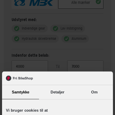
Alle mærker
Udstyret med:
Indvendige gear
Lav indstigning
Hydraulisk skivebremse
Aluminium
Indenfor dette beløb:
Til
Vis 1 alternativer
Samtykke
Detaljer
Om
Beskrivelse
Specifikationer
Vi bruger cookies til at