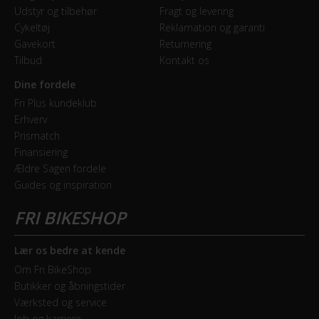
Udstyr og tilbehør
Fragt og levering
Cykeltøj
Reklamation og garanti
GEAR
Gavekort
Returnering
Tilbud
Kontakt os
Bagskifter
Shimano Nexus
Dine fordele
Fri Plus kundeklub
Geartype
Erhverv
Prismatch
Indvendige gear
Finansiering
Ældre Sagen fordele
Kranksæt
Guides og inspiration
Shimano 46T
Samlet antal gear
7
Lær os bedre at kende
Om Fri BikeShop
Skiftegreb
Butikker og åbningstider
drejegreb
Værksted og service
Job og karriere