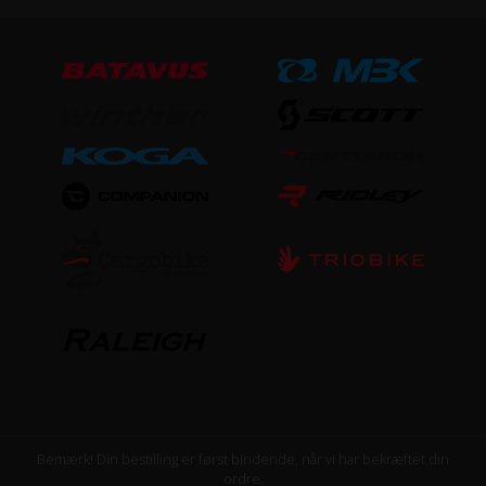
Aluminium
Steltype
Høj indstigning
STØRRELSE OG VÆGT
Vægt
16,8 kg
UDSTYR
Bagagebærer
Ja
Lås
Bemærk! Din bestilling er først bindende, når vi har bekræftet din
ordre.
Ja