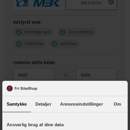
Alle mærker
Udstyret med:
Indvendige gear
Høj indstigning
Fodbremse
Aluminium
Indenfor dette beløb:
Til
Vis 4 alternativer
Samtykke
Detaljer
Annonceindstillinger
Om
Beskrivelse
Specifikationer
Ansvarlig brug af dine data