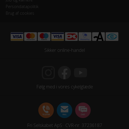
Persondatapolitik
Hjulstørrelse
Brug af cookies
28″
KOMPONENTER
Styrlås
Sikker online-handel
Nej
STEL
Forgaffel
Følg med i vores cykelglæde
Fast forgaffel
Ramme
Aluminium
Fri Selskabet ApS · CVR-nr. 37236187
Stelmateriale