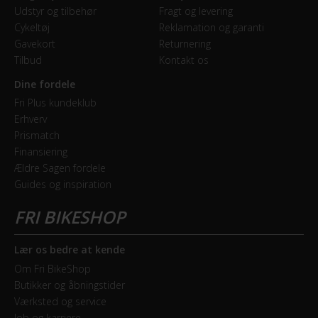
Mekanisk fælgbremse
ændre det ved at klikke på linket "Brug af cookies"
Udstyr og tilbehør
Fragt og levering
Cykeltøj
Reklamation og garanti
nederst på siden.
Gavekort
Returnering
GEAR
Tilbud
Kontakt os
Geartype
Dine fordele
Indvendige gear
Fri Plus kundeklub
Erhverv
Samlet antal gear
Prismatch
7
Finansiering
Ældre Sagen fordele
Skiftegreb
Guides og inspiration
Shimano Nexus
Lær os bedre at kende
HJUL & DÆK
Om Fri BikeShop
Hjul
Butikker og åbningstider
28 tommer
Værksted og service
Job og karriere