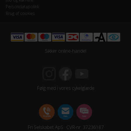
Persondatapolitik
Hjulstørrelse
Brug af cookies
28″
KOMPONENTER
Styrlås
Sikker online-handel
Nej
STEL
Forgaffel
Følg med i vores cykelglæde
Fast forgaffel
Ramme
Aluminium
Fri Selskabet ApS · CVR-nr. 37236187
Stelmateriale