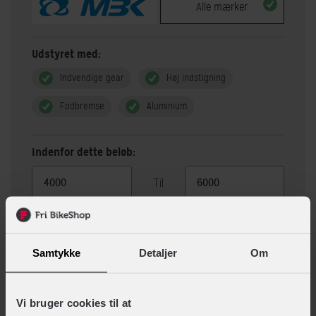
Alle mærker
Udstyret med:
Indvendige gear
Høj indstigning
Fodbremse
Aluminium
Indenfor dette beløb:
Til
Vis 4 alternativer
Samtykke
Detaljer
Om
Beskrivelse
Specifikationer
Vi bruger cookies til at