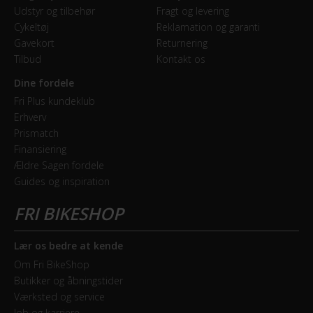
Mekanisk fælgbremse
Udstyr og tilbehør
Fragt og levering
Cykeltøj
Reklamation og garanti
Gavekort
Returnering
GEAR
Tilbud
Kontakt os
Geartype
Dine fordele
Indvendige gear
Fri Plus kundeklub
Erhverv
Samlet antal gear
Prismatch
7
Finansiering
Ældre Sagen fordele
Skiftegreb
Guides og inspiration
Shimano Nexus
Lær os bedre at kende
HJUL & DÆK
Om Fri BikeShop
Hjul
Butikker og åbningstider
28 tommer
Værksted og service
Job og karriere