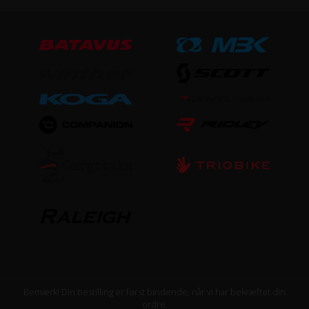
Aluminium
Steltype
Høj indstigning
STØRRELSE OG VÆGT
Vægt
16,8 kg
UDSTYR
Bagagebærer
Ja
Lås
Bemærk! Din bestilling er først bindende, når vi har bekræftet din
ordre.
Ja