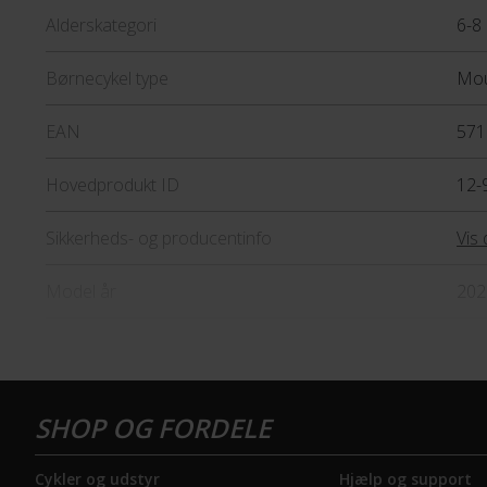
Alderskategori
6-8 
Børnecykel type
Mou
EAN
571
Hovedprodukt ID
12-
Sikkerheds- og producentinfo
Vis 
Model år
202
BREMSER
Bagbremse
Fod
Forbremse
Mek
Cykler og udstyr
Hjælp og support