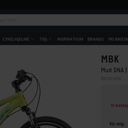
CYKELHJELME
TØJ
INSPIRATION
BRANDS
FRI BIKE
MBK
Mud DNA
|
Børnecykler
Vi bekl
Vis mig: