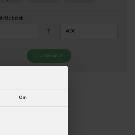
dette beløb:
Til
Vis 7 alternativer
Om
ikationer