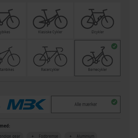
tybikes
Klasiske Cykler
Elcykler
tainbikes
Racercykler
Børnecykler
Alle mærker
 med:
endige gear
Fodbremse
Aluminium