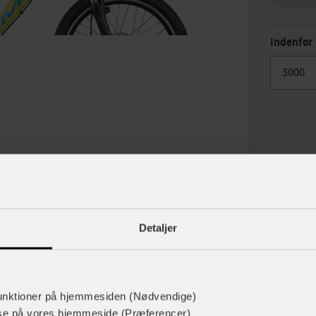
Indenfor 
Detaljer
lse
Specif
unktioner på hjemmesiden (Nødvendige)
lse på vores hjemmeside (Præferencer)