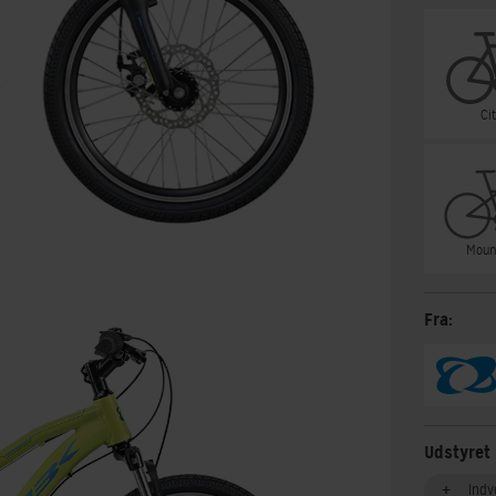
Ci
Moun
Fra:
Udstyret
Indv