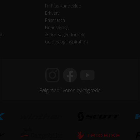
Fri Plus kundeklub
Erhverv
vendige gear
Prismatch
Finansiering
ti
Ældre Sagen fordele
Guides og inspiration
jegreb
Suntour, Mekanisk affjedret
Følg med i vores cykelglæde
minium
minium