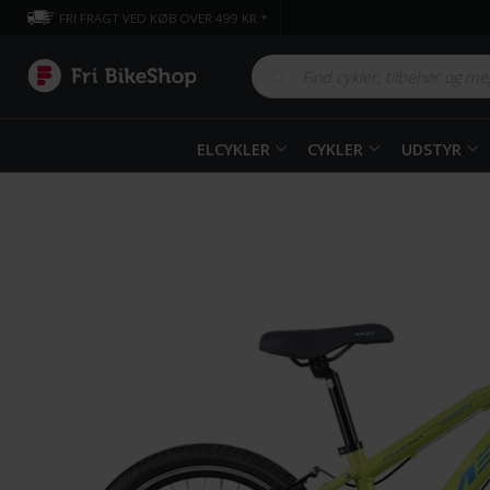
FRI FRAGT VED KØB OVER 499 KR.*
ELCYKLER
CYKLER
UDSTYR