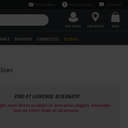
NYHEDSBREV
KUNDESERVICE
KONTAKT
MIN PROFIL
FIND BUTIK
KURV
SMART
ERHVERV
VÆRKSTED
TILBUD
 Grøn
FIND ET LIGNENDE ALTERNATIV
ager, men dette produkt er desværre udgået. Herunder
kan du nemt finde et alternativ.