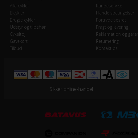
Alle cykler
Kundeservice
GEAR
Elcykler
Handelsbetingelser
Geartype
Ind
Brugte cykler
Fortrydelsesret
Udstyr og tilbehør
Fragt og levering
Samlet antal gear
3
Cykeltøj
Reklamation og garan
Gavekort
Returnering
Tilbud
Kontakt os
Skiftegreb
Dre
STEL
Forgaffel
SR 
Sikker online-handel
Ramme
Alu
Stelmateriale
Alu
UDSTYR