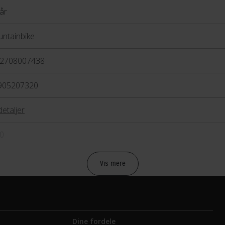
år
ntainbike
2708007438
905207320
detaljer
0
Vis mere
bremse
anisk skivebremse
Dine fordele