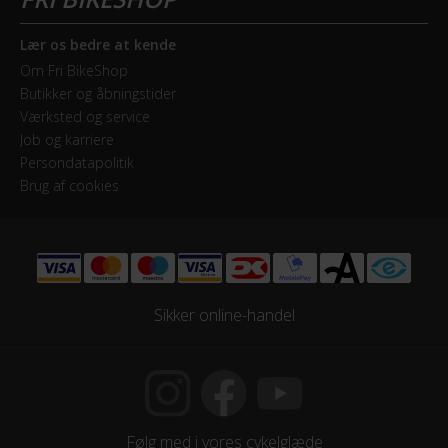
Samlet antal gear
7
Lær os bedre at kende
Om Fri BikeShop
Skiftegreb
Butikker og åbningstider
Drejegreb
Værksted og service
Job og karriere
Persondatapolitik
STEL
Brug af cookies
Ramme
Aluminium
Stelmateriale
Sikker online-handel
Aluminium
Følg med i vores cykelglæde