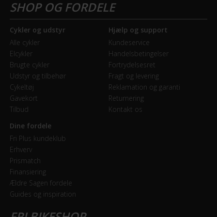
Model år
Cykler og udstyr
Hjælp og support
2020
Alle cykler
Kundeservice
Elcykler
Handelsbetingelser
BREMSER
Brugte cykler
Fortrydelsesret
Udstyr og tilbehør
Fragt og levering
Bagbremse
Cykeltøj
Reklamation og garanti
Rullebremse
Gavekort
Returnering
Tilbud
Kontakt os
Forbremse
Dine fordele
Rullebremse
Fri Plus kundeklub
Erhverv
Prismatch
GEAR
Finansiering
Ældre Sagen fordele
Geartype
Guides og inspiration
Indvendige gear