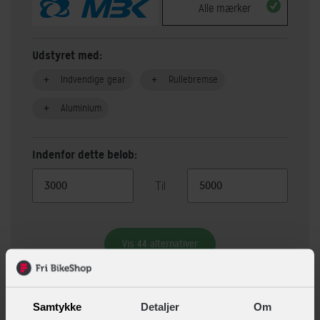
Alle mærker
Udstyret med:
Indvendige gear
Rullebremse
Aluminium
Indenfor dette beløb:
Til
Vis 44 alternativer
Beskrivelse
Specifikationer
Samtykke
Detaljer
Om