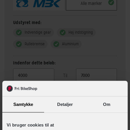
Alle mærker
Udstyret med:
Indvendige gear
Høj indstigning
Rullebremse
Aluminium
Indenfor dette beløb:
Til
Vis 4 alternativer
Samtykke
Detaljer
Om
Beskrivelse
Specifikationer
Vi bruger cookies til at