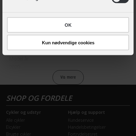
Hovedprodukt ID
12-905207655
OK
Sikkerheds- og producentinfo
Kun nødvendige cookies
Vis detaljer
Model år
2020
Vis mere
BREMSER
Bagbremse
Rullebremse
Cykler og udstyr
Hjælp og support
Alle cykler
Kundeservice
Forbremse
Elcykler
Handelsbetingelser
Rullebremse
Brugte cykler
Fortrydelsesret