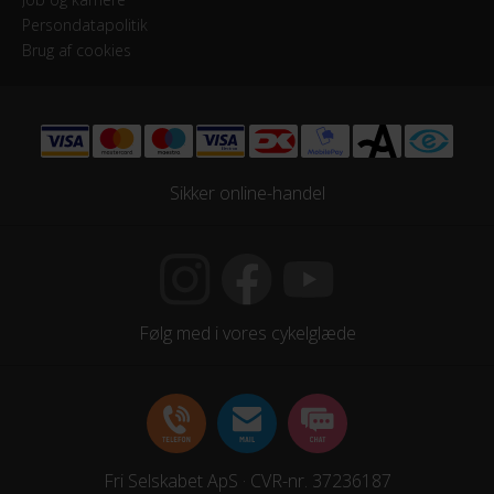
Job og karriere
Dæk
Persondatapolitik
Bike Attitude Kevlar Long Life 700Cx28
Brug af cookies
Hjulstørrelse
28″
Sikker online-handel
KOMPONENTER
Styrlås
Nej
Følg med i vores cykelglæde
STEL
Ramme
Aluminium
Stelmateriale
Fri Selskabet ApS · CVR-nr. 37236187