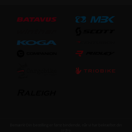
Aluminium
Steltype
Høj indstigning
UDSTYR
Skærme
Ja
Støtteben
Ja
Bemærk! Din bestilling er først bindende, når vi har bekræftet din
ordre.