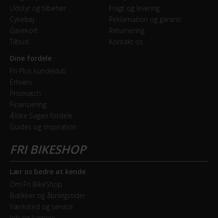
Udstyr og tilbehør
Fragt og levering
Cykeltøj
Reklamation og garanti
GEAR
Gavekort
Returnering
Tilbud
Kontakt os
Geartype
Indvendige gear
Dine fordele
Fri Plus kundeklub
Kranksæt
Erhverv
Prismatch
Aluminium sort 46T
Finansiering
Ældre Sagen fordele
Samlet antal gear
Guides og inspiration
7
Skiftegreb
Drejegreb
Lær os bedre at kende
Om Fri BikeShop
Butikker og åbningstider
HJUL & DÆK
Værksted og service