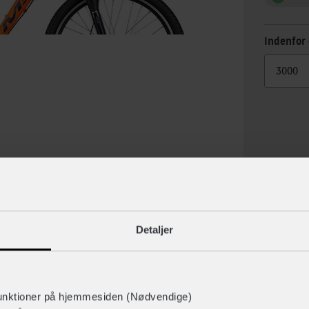
Indenfor 
Detaljer
lse
Specif
unktioner på hjemmesiden (Nødvendige)