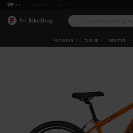
FRI FRAGT VED KØB OVER 499 KR.*
ELCYKLER
CYKLER
UDSTYR