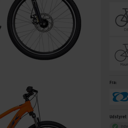
Ci
Moun
Fra:
Udstyret
Indv