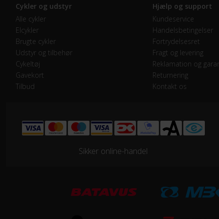
Cykler og udstyr
Hjælp og support
Alle cykler
Kundeservice
GEAR
Elcykler
Handelsbetingelser
Drivlinje
Kæd
Brugte cykler
Fortrydelsesret
Udstyr og tilbehør
Fragt og levering
Frontklinger
1x -
Cykeltøj
Reklamation og garan
Gavekort
Returnering
Tilbud
Kontakt os
Geargruppe
Shi
Geartype
Ind
Kranksæt
Alu
Sikker online-handel
Samlet antal gear
7
Skiftegreb
Dre
HJUL & DÆK