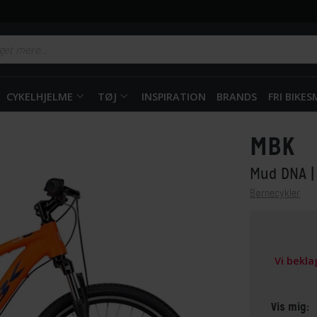
CYKELHJELME
TØJ
INSPIRATION
BRANDS
FRI BIKE
MBK
Mud DNA
|
Børnecykler
Vi bekl
Vis mig: