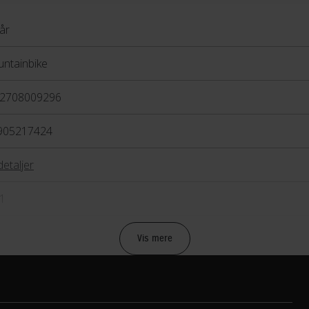
år
ntainbike
2708009296
905217424
detaljer
1
Vis mere
bremse
anisk skivebremse