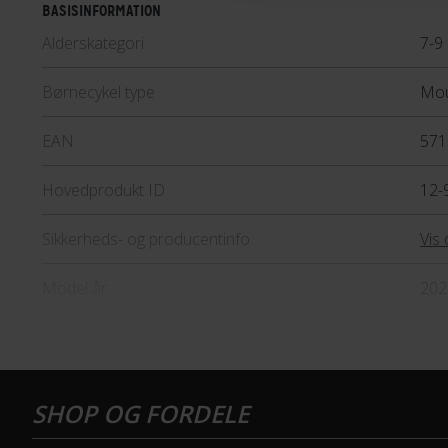
BASISINFORMATION
Alderskategori
7-9 
Børnecykel type
Mou
EAN
571
Hovedprodukt ID
12-
Sikkerheds- og producentinfo
Vis 
Model år
202
BREMSER
Bagbremse
Fod
Forbremse
Mek