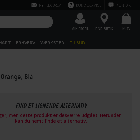
NYHEDSBREV
KUNDESERVICE
KONTAKT
MIN PROFIL
FIND BUTIK
KURV
SMART
ERHVERV
VÆRKSTED
TILBUD
 Orange, Blå
FIND ET LIGNENDE ALTERNATIV
ager, men dette produkt er desværre udgået. Herunder
kan du nemt finde et alternativ.