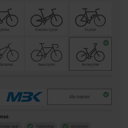
tybikes
Klasiske Cykler
Elcykler
tainbikes
Racercykler
Børnecykler
Alle mærker
 med:
endige gear
Fodbremse
Aluminium