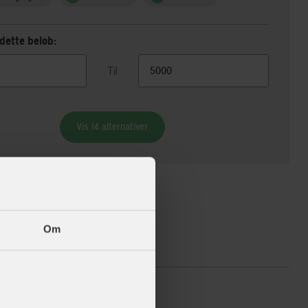
dette beløb:
Til
Vis 14 alternativer
Om
ikationer