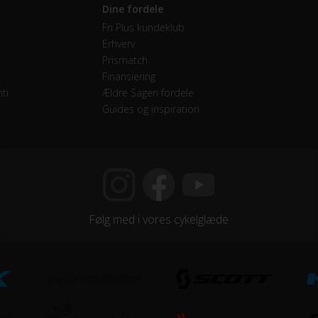
Dine fordele
Fri Plus kundeklub
Erhverv
etræk
Prismatch
Finansiering
 Single
ti
Ældre Sagen fordele
Guides og inspiration
mano Nexus
vendige gear
minium sort 44T
Følg med i vores cykelglæde
jegreb