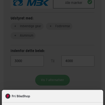
Alle mærker
Udstyret med:
Indvendige gear
Fodbremse
Aluminium
Indenfor dette beløb:
Til
Vis 7 alternativer
Beskrivelse
Specifikationer