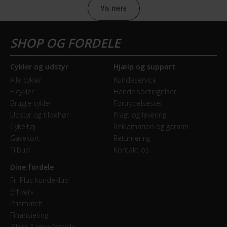
Vis mere
Sikkerheds- og producentinfo
Vis detaljer
Model år
Cykler og udstyr
Hjælp og support
2023
Alle cykler
Kundeservice
Elcykler
Handelsbetingelser
BREMSER
Brugte cykler
Fortrydelsesret
Udstyr og tilbehør
Fragt og levering
Bagbremse
Cykeltøj
Reklamation og garanti
Fodbremse
Gavekort
Returnering
Tilbud
Kontakt os
Forbremse
Dine fordele
Mekanisk skivebremse
Fri Plus kundeklub
Erhverv
Prismatch
GEAR
Finansiering
Ældre Sagen fordele