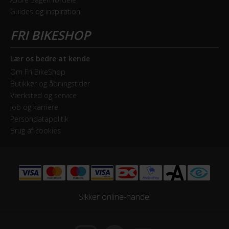
Drivlinje
Guides og inspiration
Kædetræk
Geargruppe
Shimano Nexus
Lær os bedre at kende
Om Fri BikeShop
Geartype
Butikker og åbningstider
Indvendige gear
Værksted og service
Job og karriere
Persondatapolitik
Samlet antal gear
Brug af cookies
3
Skiftegreb
Shimano Shimano Nexus
Sikker online-handel
HJUL & DÆK