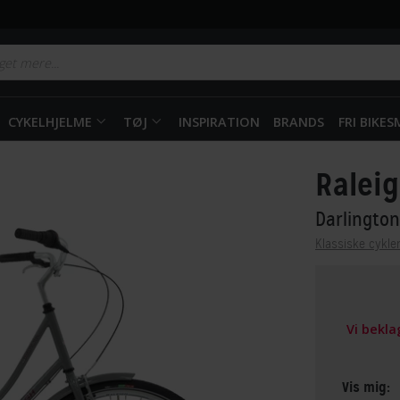
CYKELHJELME
TØJ
INSPIRATION
BRANDS
FRI BIKE
Ralei
Darlingto
Klassiske cykle
Vi bekl
Vis mig: