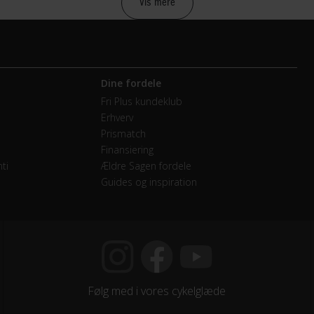
Vis mere
etræk
Dine fordele
mano Nexus
Fri Plus kundeklub
Erhverv
vendige gear
Prismatch
Finansiering
minium sølv 42T
ti
Ældre Sagen fordele
Guides og inspiration
mano Nexus
Følg med i vores cykelglæde
e Attitude Fiberbelt 700x40