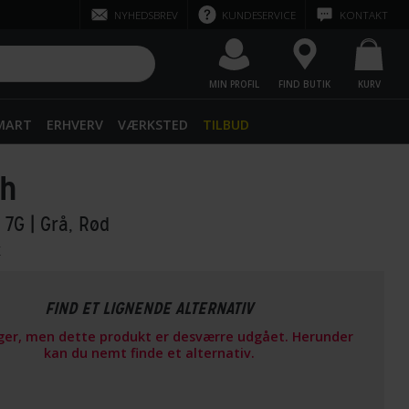
NYHEDSBREV
KUNDESERVICE
KONTAKT
MIN PROFIL
FIND BUTIK
KURV
SMART
ERHVERV
VÆRKSTED
TILBUD
gh
n 7G
| Grå, Rød
r
FIND ET LIGNENDE ALTERNATIV
ager, men dette produkt er desværre udgået. Herunder
kan du nemt finde et alternativ.