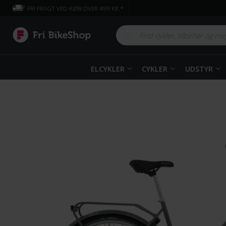
FRI FRAGT VED KØB OVER 499 KR.*
ELCYKLER
CYKLER
UDSTYR