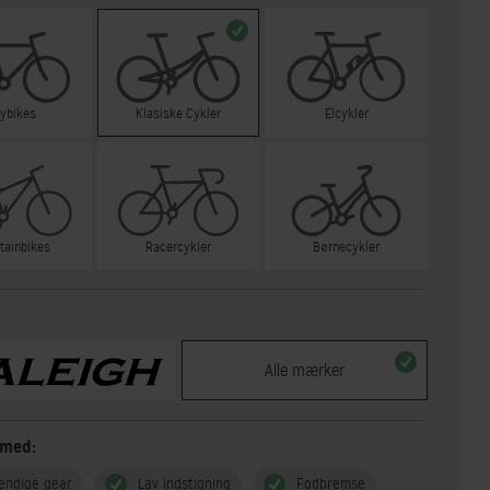
tybikes
Klasiske Cykler
Elcykler
tainbikes
Racercykler
Børnecykler
Alle mærker
 med:
endige gear
Lav indstigning
Fodbremse