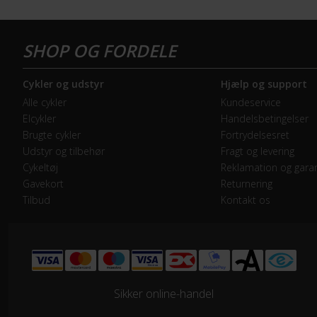
GEAR
Drivlinje
Kæd
Cykler og udstyr
Hjælp og support
Geargruppe
Shi
Alle cykler
Kundeservice
Elcykler
Handelsbetingelser
Geartype
Ind
Brugte cykler
Fortrydelsesret
Udstyr og tilbehør
Fragt og levering
Kranksæt
Alu
Cykeltøj
Reklamation og garan
Gavekort
Returnering
Tilbud
Kontakt os
Samlet antal gear
7
Skiftegreb
Shi
HJUL & DÆK
Sikker online-handel
Dæk
Bik