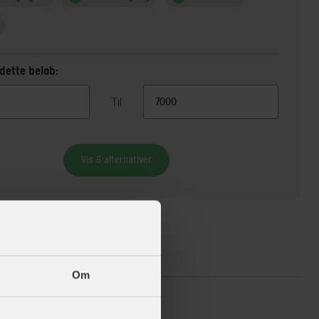
dette beløb:
Til
Vis 6 alternativer
ikationer
Om