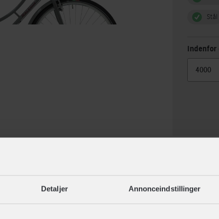
Stål
Indenfor 
lse
Specif
Detaljer
Annonceindstillinger