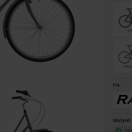
Ci
Moun
Fra:
Udstyret
Indv