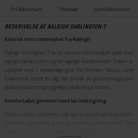
Fri BikeSmart
Tilbehør
Specifikationer
BESKRIVELSE AF RALEIGH DARLINGTON 7
Klassisk retro damecykel fra Raleigh
Raleigh Darlington 7 er en klassisk komfortabel cykel med
oprejst køreposition og behagelige komponenter. Cyklen er
udstyret med 7 indvendige gear fra Shimano Nexus, samt
fodbremse. Ideelt for dig, der ønsker en god hverdagscykel
til både bykørsel og hyggelige cykelture på stierne.
Komfortabel geometri med lav indstigning
Cyklens stel er udformet i stål og har en behagelig geometri
med højt styr, hvilket giver dig en oprejst køreposition. Det
sørger for at du har minimal belastning på dine arme og din