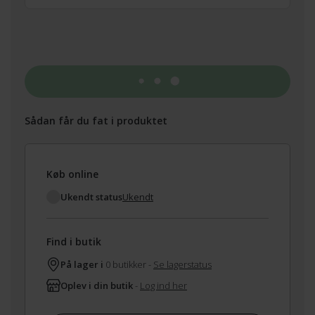
Tilføj til kurv
Sådan får du fat i produktet
Køb online
Ukendt status
Ukendt
Find i butik
På lager i
0 butikker -
Se lagerstatus
Oplev i din butik
-
Log ind her