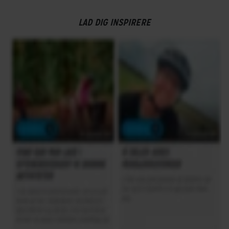
Sadel
LAD DIG INSPIRERE
Raleigh sort
Sadelpind
Fast, Aluminium sølv
Styr
Aluminium sølv
Styrlås
Nej
STEL
Forgaffel
Fast