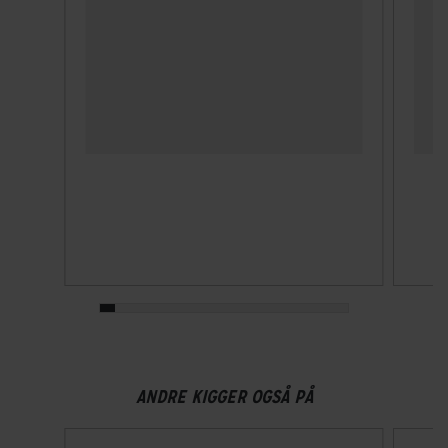
GEAR
Drivlinje
Kædetræk
Geargruppe
Shimano Nexus
Geartype
Indvendige gear
Samlet antal gear
7
Skiftegreb
ANDRE KIGGER OGSÅ PÅ
Shimano Nexus