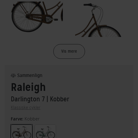
Vis mere
Sammenlign
Raleigh
Darlington 7
| Kobber
Klassiske cykler
Farve:
Kobber