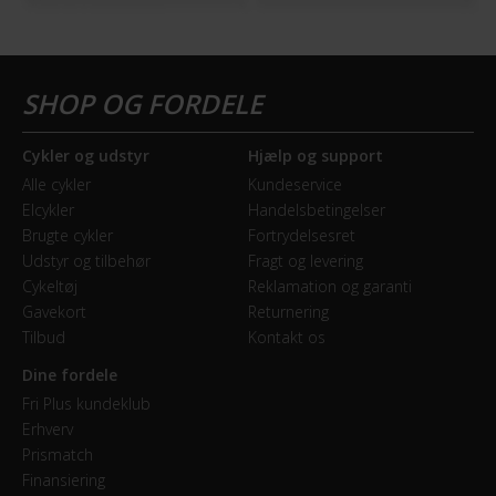
Kabelføring
Udvendig
Stelmateriale
Stål
Cykler og udstyr
Hjælp og support
Alle cykler
Kundeservice
Steltype
Elcykler
Handelsbetingelser
Brugte cykler
Fortrydelsesret
Lav indstigning
Udstyr og tilbehør
Fragt og levering
Cykeltøj
Reklamation og garanti
UDSTYR
Gavekort
Returnering
Tilbud
Kontakt os
Bagagebærer
Dine fordele
Ja, Monteret bagpå
Fri Plus kundeklub
Erhverv
Lås
Prismatch
Ja
Finansiering