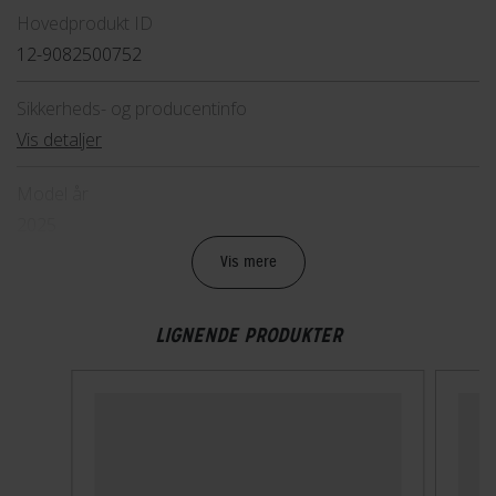
Hovedprodukt ID
12-9082500752
Sikkerheds- og producentinfo
Vis detaljer
Model år
2025
Vis mere
BREMSER
LIGNENDE PRODUKTER
Bagbremse
Fodbremse
Forbremse
Mekanisk fælgbremse