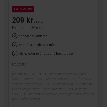
FRI BIKESMART
209 kr.
/ md.
Fast beløb i 36 mdr.
Al service inkluderet
For et fast beløb hver måned
Køb ny efter to år og opnå besparelser
Læs mere
Kreditbeløb 7.165,- inkl. Fri BikeSmart-serviceaftale (cykel
5.499,- + service 1.666,-) Samlede kreditomk. 358,- ÅOP 3.24%
Samlet tilbagebetaling 7.523,- Forudsat betaling via Resurs Bank.
Der er fortrydelsesret. Fast debitorente 0,00% Mindstepris
6.135,-. Fri BikeSmart-serviceaftale kan opsiges efter 6 måneder
med 1 måneds varsel.