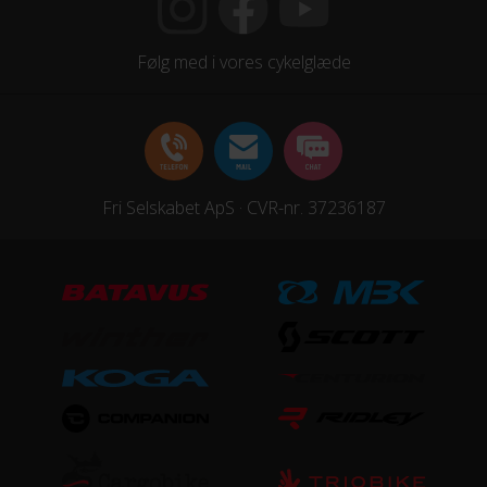
24x1,75
Følg med i vores cykelglæde
STEL
Forgaffel
Stål
Fri Selskabet ApS · CVR-nr. 37236187
Ramme
Aluminium
Stelmateriale
Aluminium
UDSTYR
Bagagebærer
Ja