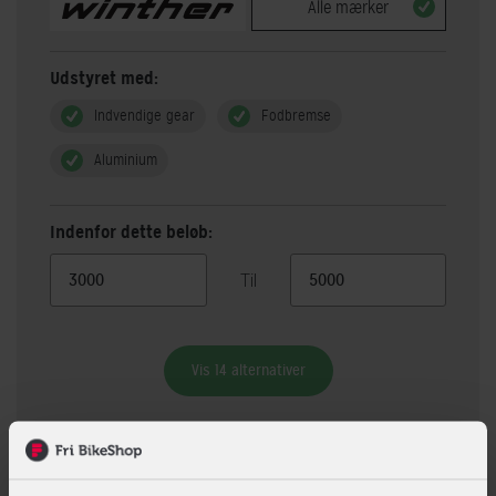
Alle mærker
Udstyret med:
Indvendige gear
Fodbremse
Aluminium
Indenfor dette beløb:
Til
Vis 14 alternativer
Beskrivelse
Specifikationer