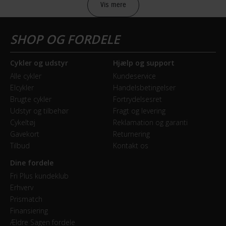
Vis mere
Sikkerheds- og producentinfo
Vis detaljer
Model år
Cykler og udstyr
Hjælp og support
2018
Alle cykler
Kundeservice
Elcykler
Handelsbetingelser
BREMSER
Brugte cykler
Fortrydelsesret
Udstyr og tilbehør
Fragt og levering
Bagbremse
Cykeltøj
Reklamation og garanti
Fodbremse
Gavekort
Returnering
Tilbud
Kontakt os
Forbremse
Dine fordele
Mekanisk fælgbremse
Fri Plus kundeklub
Erhverv
Prismatch
GEAR
Finansiering
Ældre Sagen fordele
Bagskifter