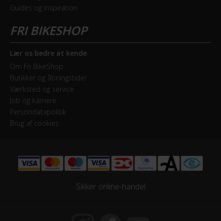
Guides og inspiration
Shimano Nexus
Geartype
Indvendige gear
Lær os bedre at kende
Om Fri BikeShop
Kranksæt
Butikker og åbningstider
Shimano Aluminium 38T
Værksted og service
Job og karriere
Persondatapolitik
Samlet antal gear
Brug af cookies
7
Skiftegreb
Drejegreb
Sikker online-handel
HJUL & DÆK
Dæk