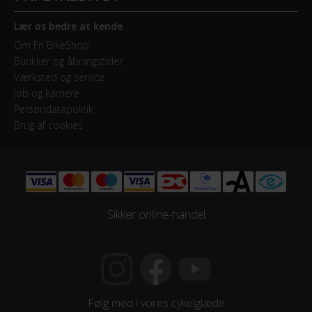
Samlet antal gear
7
Lær os bedre at kende
Om Fri BikeShop
Skiftegreb
Butikker og åbningstider
Drejegreb
Værksted og service
Job og karriere
Persondatapolitik
HJUL & DÆK
Brug af cookies
Dæk
Bike Attitude
Sikker online-handel
KOMPONENTER
Styrlås
Nej
Følg med i vores cykelglæde
STEL