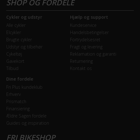
Bagbremse
Fodbremse
Du kan til enhver tid trække dit samtykke tilbage eller
Cykler og udstyr
Hjælp og support
ændre det ved at klikke på linket "Brug af cookies"
Alle cykler
Kundeservice
Forbremse
Elcykler
Handelsbetingelser
nederst på siden.
Rullebremse
Brugte cykler
Fortrydelsesret
Udstyr og tilbehør
Fragt og levering
Cykeltøj
Reklamation og garanti
GEAR
Gavekort
Returnering
Tilbud
Kontakt os
Bagskifter
Shimano Nexus
Dine fordele
Fri Plus kundeklub
Geartype
Erhverv
Prismatch
Indvendige gear
Finansiering
Ældre Sagen fordele
Kranksæt
Guides og inspiration
Shimano Aluminium 38T