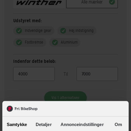
Alle mærker
Udstyret med:
Indvendige gear
Høj indstigning
Fodbremse
Aluminium
Indenfor dette beløb:
Til
Vis 1 alternativer
Beskrivelse
Specifikationer
Samtykke
Detaljer
Annonceindstillinger
Om