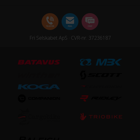
Forgaffel
Stål
Ramme
Fri Selskabet ApS · CVR-nr. 37236187
Aluminium
Stelmateriale
Aluminium
Steltype
Høj indstigning
UDSTYR
Bagagebærer
Ja